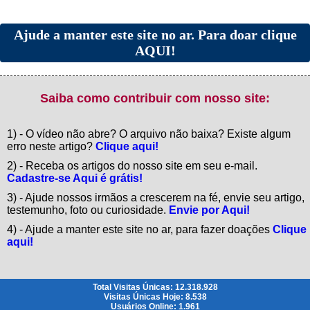
Ajude a manter este site no ar. Para doar clique
AQUI!
Saiba como contribuir com nosso site:
1) - O vídeo não abre? O arquivo não baixa? Existe algum
erro neste artigo?
Clique aqui!
2) - Receba os artigos do nosso site em seu e-mail.
Cadastre-se Aqui é grátis!
3) - Ajude nossos irmãos a crescerem na fé, envie seu artigo,
testemunho, foto ou curiosidade.
Envie por Aqui!
4) - Ajude a manter este site no ar, para fazer doações
Clique
aqui!
Total Visitas Únicas: 12.318.928
Visitas Únicas Hoje: 8.538
Usuários Online: 1.961