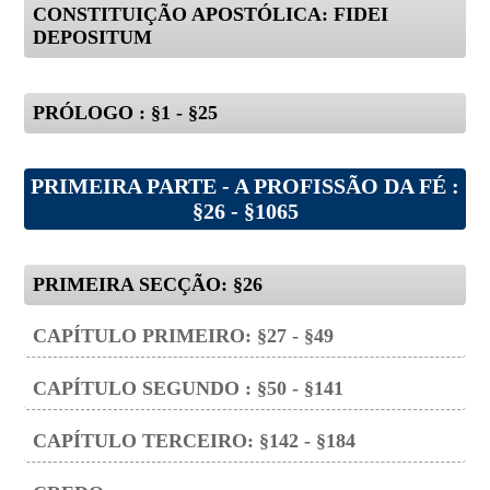
CONSTITUIÇÃO APOSTÓLICA: FIDEI
DEPOSITUM
PRÓLOGO : §1 - §25
PRIMEIRA PARTE - A PROFISSÃO DA FÉ :
§26 - §1065
PRIMEIRA SECÇÃO: §26
CAPÍTULO PRIMEIRO: §27 - §49
CAPÍTULO SEGUNDO : §50 - §141
CAPÍTULO TERCEIRO: §142 - §184