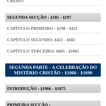
CREDO:
SEGUNDA SECÇÃO : §185 - §197
CAPÍTULO PRIMEIRO : §198 - §421
CAPÍTULO SEGUNDO: §422 - §682
CAPÍTULO TERCEIRO: §683 - §1065
SEGUNDA PARTE - A CELEBRAÇÃO DO
MISTÉRIO CRISTÃO : §1066 - §1690
INTRODUÇÃO : §1066 - §1075
PRIMEIRA SECÇÃO :