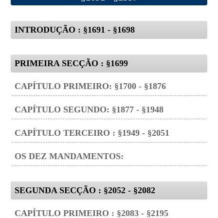
INTRODUÇÃO : §1691 - §1698
PRIMEIRA SECÇÃO : §1699
CAPÍTULO PRIMEIRO: §1700 - §1876
CAPÍTULO SEGUNDO: §1877 - §1948
CAPÍTULO TERCEIRO : §1949 - §2051
OS DEZ MANDAMENTOS:
SEGUNDA SECÇÃO : §2052 - §2082
CAPÍTULO PRIMEIRO : §2083 - §2195