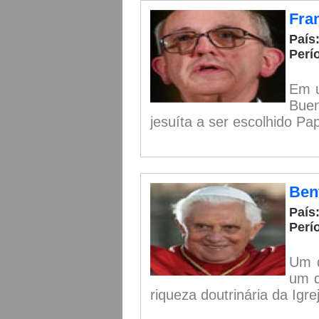
Fran
País
Perí
Em u
Buen
jesuíta a ser escolhido Pa
Ben
País
Perí
Um d
um d
riqueza doutrinária da Igre