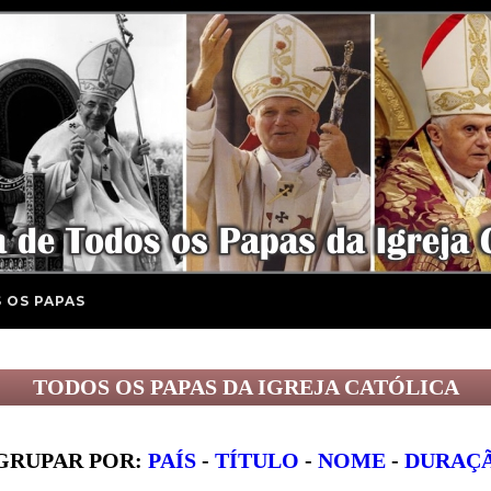
 OS PAPAS
TODOS OS PAPAS DA IGREJA CATÓLICA
GRUPAR POR:
PAÍS
-
TÍTULO
-
NOME
-
DURAÇ