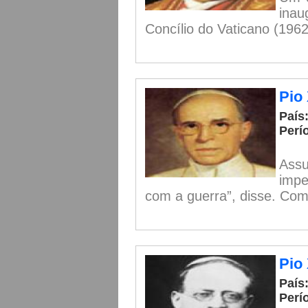
inau
Concílio do Vaticano (1962-
Pio 
País:
Perí
Assu
impe
com a guerra”, disse. Com 
Pio
País:
Perí