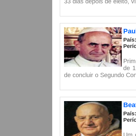
33 dias depois de eleito, ví
Paul
País:
Perí
Prim
de 1
de concluir o Segundo Conc
Beat
País:
Perí
Um d