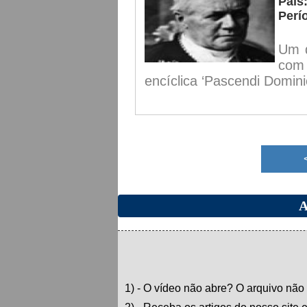
País:
Perí
Um d
com 
encíclica ‘Pascendi Dominic
A
1) - O vídeo não abre? O arquivo não