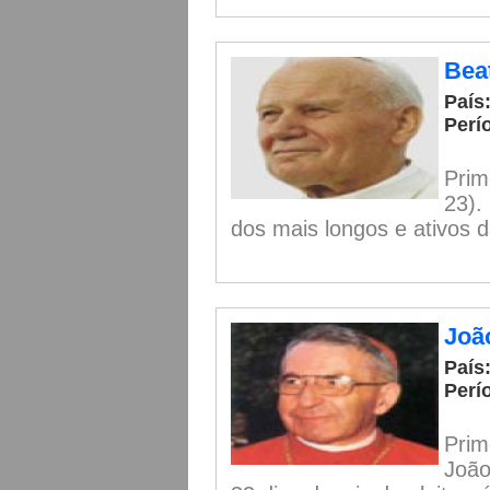
Bea
País
Perí
Prim
23).
dos mais longos e ativos da
João
País:
Perí
Prim
João