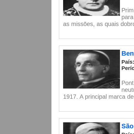
Prim
para
as missões, as quais dobr
Ben
País:
Perí
Pont
neut
1917. A principal marca de 
São