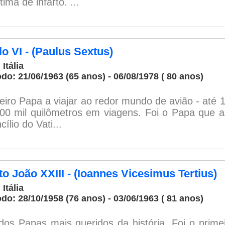
tima de infarto. ...
o VI - (Paulus Sextus)
 Itália
odo: 21/06/1963 (65 anos) - 06/08/1978 ( 80 anos)
eiro Papa a viajar ao redor mundo de avião - até 
00 mil quilômetros em viagens. Foi o Papa que a
ílio do Vati...
o João XXIII - (Ioannes Vicesimus Tertius)
 Itália
odo: 28/10/1958 (76 anos) - 03/06/1963 ( 81 anos)
os Papas mais queridos da história. Foi o prime