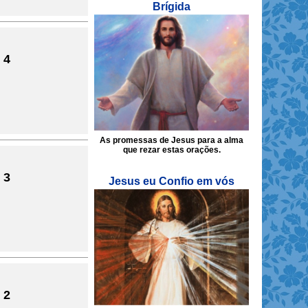
Brígida
 4
As promessas de Jesus para a alma
que rezar estas orações.
 3
Jesus eu Confio em vós
 2