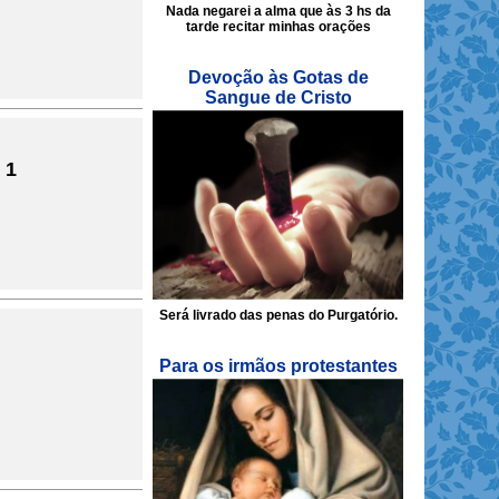
Nada negarei a alma que às 3 hs da
tarde recitar minhas orações
Devoção às Gotas de
Sangue de Cristo
 1
Será livrado das penas do Purgatório.
Para os irmãos protestantes