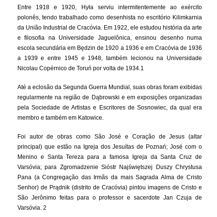
Entre 1918 e 1920, Hyła serviu intermitentemente ao exército
polonês, tendo trabalhado como desenhista no escritório Kilimkarnia
da União Industrial de Cracóvia. Em 1922, ele estudou história da arte
e filosofia na Universidade Jaguelônica, ensinou desenho numa
escola secundária em Będzin de 1920 a 1936 e em Cracóvia de 1936
a 1939 e entre 1945 e 1948, também lecionou na Universidade
Nicolau Copérnico de Toruń por volta de 1934.1
Até a eclosão da Segunda Guerra Mundial, suas obras foram exibidas
regularmente na região de Dąbrowski e em exposições organizadas
pela Sociedade de Artistas e Escritores de Sosnowiec, da qual era
membro e também em Katowice.
Foi autor de obras como São José e Coração de Jesus (altar
principal) que estão na Igreja dos Jesuítas de Poznań; José com o
Menino e Santa Tereza para a famosa Igreja da Santa Cruz de
Varsóvia; para Zgromadzenie Sióstr Najświętszej Duszy Chrystusa
Pana (a Congregação das Irmãs da mais Sagrada Alma de Cristo
Senhor) de Prądnik (distrito de Cracóvia) pintou imagens de Cristo e
São Jerônimo feitas para o professor e sacerdote Jan Czuja de
Varsóvia. 2