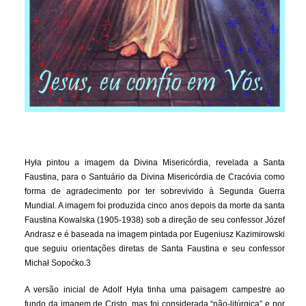
Hyła pintou a imagem da Divina Misericórdia, revelada a Santa
Faustina, para o Santuário da Divina Misericórdia de Cracóvia como
forma de agradecimento por ter sobrevivido à Segunda Guerra
Mundial. A imagem foi produzida cinco anos depois da morte da santa
Faustina Kowalska (1905-1938) sob a direção de seu confessor Józef
Andrasz e é baseada na imagem pintada por Eugeniusz Kazimirowski
que seguiu orientações diretas de Santa Faustina e seu confessor
Michał Sopoćko.3
A versão inicial de Adolf Hyła tinha uma paisagem campestre ao
fundo da imagem de Cristo, mas foi considerada “não-litúrgica” e por