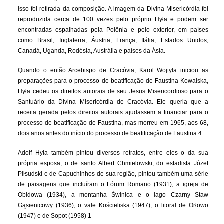
isso foi retirada da composição. A imagem da Divina Misericórdia foi
reproduzida cerca de 100 vezes pelo próprio Hyła e podem ser
encontradas espalhadas pela Polônia e pelo exterior, em países
como Brasil, Inglaterra, Áustria, França, Itália, Estados Unidos,
Canadá, Uganda, Rodésia, Austrália e países da Ásia.
Quando o então Arcebispo de Cracóvia, Karol Wojtyła iniciou as
preparações para o processo de beatificação de Faustina Kowalska,
Hyła cedeu os direitos autorais de seu Jesus Misericordioso para o
Santuário da Divina Misericórdia de Cracóvia. Ele queria que a
receita gerada pelos direitos autorais ajudassem a financiar para o
processo de beatificação de Faustina, mas morreu em 1965, aos 68,
dois anos antes do início do processo de beatificação de Faustina.4
Adolf Hyła também pintou diversos retratos, entre eles o da sua
própria esposa, o de santo Albert Chmielowski, do estadista Józef
Piłsudski e de Capuchinhos de sua região, pintou também uma série
de paisagens que incluíram o Fórum Romano (1931), a igreja de
Obidowa (1934), a montanha Świnica e o lago Czarny Staw
Gąsienicowy (1936), o vale Kościeliska (1947), o litoral de Orłowo
(1947) e de Sopot (1958) 1