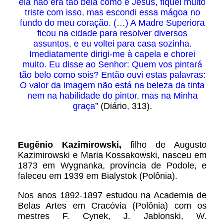
ela não era tão bela como é Jesus, fiquei muito
triste com isso, mas escondi essa mágoa no
fundo do meu coração. (…) A Madre Superiora
ficou na cidade para resolver diversos
assuntos, e eu voltei para casa sozinha.
Imediatamente dirigi-me à capela e chorei
muito. Eu disse ao Senhor: Quem vos pintará
tão belo como sois? Então ouvi estas palavras:
O valor da imagem não está na beleza da tinta
nem na habilidade do pintor, mas na Minha
graça
” (Diário, 313).
Eugênio Kazimirowski,
filho de Augusto
Kazimirowski e Maria Kossakowski, nasceu em
1873 em Wygnanka, província de Podole, e
faleceu em 1939 em Bialystok (Polônia).
Nos anos 1892-1897 estudou na Academia de
Belas Artes em Cracóvia (Polônia) com os
mestres F. Cynek, J. Jablonski, W.