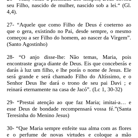
seu Filho, nascido de mulher, nascido sob a lei.“ (Gl.
4,4).
27- “Aquele que como Filho de Deus é coeterno ao
que o gera, existindo no Pai, desde sempre, o mesmo
começou a ser Filho do homem, ao nascer da Virgem”.
(Santo Agostinho)
28- “O anjo disse-lhe: Não temas, Maria, pois
encontraste graça diante de Deus. Eis que conceberás e
darás à luz um filho, e lhe porás o nome de Jesus. Ele
será grande e será chamado Filho do Altíssimo, e o
Senhor Deus lhe dará o trono de seu pai Davi ; e
reinará eternamente na casa de Jacó”. (Lc 1, 30-32)
29- “Prestai atenção ao que faz Maria; imitai-a… e
esse Deus de bondade recompensará vossa fé.”(Santa
Teresinha do Menino Jesus)
30- “Que Maria sempre enfeite sua alma com as flores
e o perfume de novas virtudes e coloque a mão