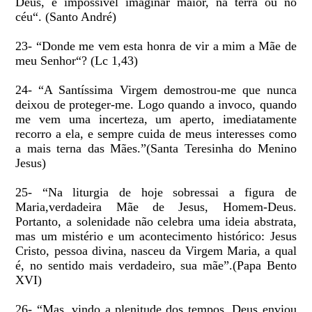
Deus, é impossível imaginar maior, na terra ou no
céu“. (Santo André)
23- “Donde me vem esta honra de vir a mim a Mãe de
meu Senhor“? (Lc 1,43)
24- “A Santíssima Virgem demostrou-me que nunca
deixou de proteger-me. Logo quando a invoco, quando
me vem uma incerteza, um aperto, imediatamente
recorro a ela, e sempre cuida de meus interesses como
a mais terna das Mães.”(Santa Teresinha do Menino
Jesus)
25- “Na liturgia de hoje sobressai a figura de
Maria,verdadeira Mãe de Jesus, Homem-Deus.
Portanto, a solenidade não celebra uma ideia abstrata,
mas um mistério e um acontecimento histórico: Jesus
Cristo, pessoa divina, nasceu da Virgem Maria, a qual
é, no sentido mais verdadeiro, sua mãe”.(Papa Bento
XVI)
26- “Mas, vindo a plenitude dos tempos, Deus enviou