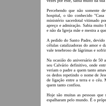
vezes por este, sabia muito da sua
Percebendo que não somente deve
hospital, o tão conhecido "Cas
ministério sacerdotal vitimado po
apreço e admiração. Sabia muito b
e não da Igreja mãe e mestra a qu
A pedido do Santo Padre, devido 
células catalizadoras do amor e d
vale tenebroso de lágrimas e sofri
Na ocasião do aniversário de 50 
seu Calvário definitivo, onde ent
veriam o padre a quem tanto amav
os dedos repetindo o nome de Jesu
de ligação entre a terra e o céu
quem tanto confiou.
Hoje são muitas as pessoas que s
espalharam pelo mundo. É o próprio