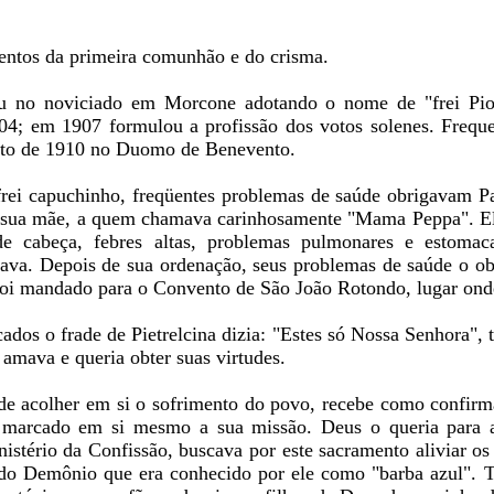
entos da primeira comunhão e do crisma.
u no noviciado em Morcone adotando o nome de "frei Pio"
4; em 1907 formulou a profissão dos votos solenes. Frequent
sto de 1910 no Duomo de Benevento.
ei capuchinho, freqüentes problemas de saúde obrigavam Pad
e sua mãe, a quem chamava carinhosamente "Mama Peppa". Ele 
de cabeça, febres altas, problemas pulmonares e estomac
tava. Depois de sua ordenação, seus problemas de saúde o o
foi mandado para o Convento de São João Rotondo, lugar onde
ados o frade de Pietrelcina dizia: "Estes só Nossa Senhora", 
amava e queria obter suas virtudes.
de acolher em si o sofrimento do povo, recebe como confirma
 marcado em si mesmo a sua missão. Deus o queria para a
istério da Confissão, buscava por este sacramento aliviar os
as do Demônio que era conhecido por ele como "barba azul". T