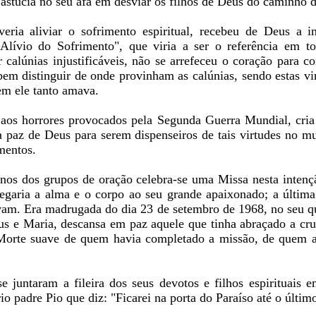
 astúcia no seu afã em desviar os filhos de Deus do caminho d
ria aliviar o sofrimento espiritual, recebeu de Deus a i
a Alívio do Sofrimento", que viria a ser o referência em
r calúnias injustificáveis, não se arrefeceu o coração para 
em distinguir de onde provinham as calúnias, sendo estas vin
em ele tanto amava.
aos horrores provocados pela Segunda Guerra Mundial, cria
a paz de Deus para serem dispenseiros de tais virtudes no m
mentos.
anos dos grupos de oração celebra-se uma Missa nesta intenç
regaria a alma e o corpo ao seu grande apaixonado; a última 
am. Era madrugada do dia 23 de setembro de 1968, no seu qu
s e Maria, descansa em paz aquele que tinha abraçado a cru
. Morte suave de quem havia completado a missão, de quem a
e juntaram a fileira dos seus devotos e filhos espirituais 
 padre Pio que diz: "Ficarei na porta do Paraíso até o último