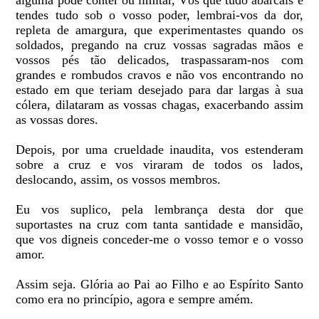
alguma pode conter ou limitar, Vós que tudo abarcais e
tendes tudo sob o vosso poder, lembrai-vos da dor,
repleta de amargura, que experimentastes quando os
soldados, pregando na cruz vossas sagradas mãos e
vossos pés tão delicados, traspassaram-nos com
grandes e rombudos cravos e não vos encontrando no
estado em que teriam desejado para dar largas à sua
cólera, dilataram as vossas chagas, exacerbando assim
as vossas dores.
Depois, por uma crueldade inaudita, vos estenderam
sobre a cruz e vos viraram de todos os lados,
deslocando, assim, os vossos membros.
Eu vos suplico, pela lembrança desta dor que
suportastes na cruz com tanta santidade e mansidão,
que vos digneis conceder-me o vosso temor e o vosso
amor.
Assim seja. Glória ao Pai ao Filho e ao Espírito Santo
como era no princípio, agora e sempre amém.