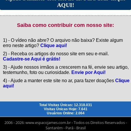
AQUI!
Saiba como contribuir com nosso site:
1) - O vídeo não abre? O arquivo não baixa? Existe algum
erro neste artigo?
Clique aqui!
2) - Receba os artigos do nosso site em seu e-mail.
Cadastre-se Aqui é grátis!
3) - Ajude nossos irmãos a crescerem na fé, envie seu artigo,
testemunho, foto ou curiosidade.
Envie por Aqui!
4) - Ajude a manter este site no ar, para fazer doações
Clique
aqui!
Total Visitas Únicas: 12.318.031
Visitas Únicas Hoje: 7.641
Usuários Online: 2.064
2006 - 2026: www.espacojames.com.br - Todos os Direitos Reservados -
Santarém - Pará - Brasil