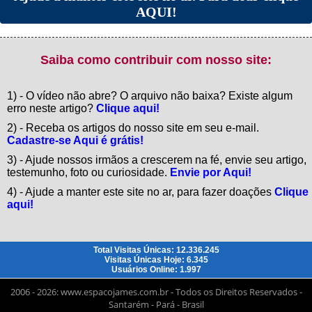
AQUI!
Saiba como contribuir com nosso site:
1) - O vídeo não abre? O arquivo não baixa? Existe algum
erro neste artigo?
Clique aqui!
2) - Receba os artigos do nosso site em seu e-mail.
Cadastre-se Aqui é grátis!
3) - Ajude nossos irmãos a crescerem na fé, envie seu artigo,
testemunho, foto ou curiosidade.
Envie por Aqui!
4) - Ajude a manter este site no ar, para fazer doações
Clique
aqui!
Total Visitas Únicas: 12.336.245
Visitas Únicas Hoje: 6.345
Usuários Online: 1.997
2006 - 2026: www.espacojames.com.br - Todos os Direitos Reservados -
Santarém - Pará - Brasil