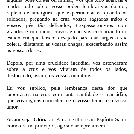
alguma pode conter ou limitar, Vós que tudo abarcais e
tendes tudo sob o vosso poder, lembrai-vos da dor,
repleta de amargura, que experimentastes quando os
soldados, pregando na cruz vossas sagradas mãos e
vossos pés tão delicados, traspassaram-nos com
grandes e rombudos cravos e não vos encontrando no
estado em que teriam desejado para dar largas à sua
cólera, dilataram as vossas chagas, exacerbando assim
as vossas dores.
Depois, por uma crueldade inaudita, vos estenderam
sobre a cruz e vos viraram de todos os lados,
deslocando, assim, os vossos membros.
Eu vos suplico, pela lembrança desta dor que
suportastes na cruz com tanta santidade e mansidão,
que vos digneis conceder-me o vosso temor e o vosso
amor.
Assim seja. Glória ao Pai ao Filho e ao Espírito Santo
como era no princípio, agora e sempre amém.