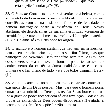
quem as fez senão o Belo [
«Ptdcher»
]
,
que não
está sujeite à mudança?» (9).
33
.
O
homem:
Com a sua abertura à verdade e à beleza, com o
seu sentido do bem moral, com a sua liberdade e a voz da sua
consciência, com a sua ânsia de infinito e de felicidade, o
homem interroga-se sobre a existência de Deus. Nestas
aberturas, ele detecta sinais da sua alma espiritual. «Gérmen de
eternidade que traz em si mesmo, irredutível à simples matéria»
(10), a sua alma só em Deus pode ter origem.
34.
O mundo e o homem atestam que não têm em si mesmos,
nem o seu primeiro princípio, nem o seu fim último, mas que
participam do Ser-em-si, sem princípio nem fim. Assim, por
estes diversos «caminhos», o homem pode ter acesso ao
conhecimento da existência duma realidade que é a causa
primeira e o fim último de tudo, «e a que todos chamam Deus»
(11).
35.
As faculdades do homem tornam-no capaz de conhecer a
existência de um Deus pessoal. Mas, para que o homem possa
entrar na sua intimidade, Deus quis revelar-Se ao homem e dar-
lhe a graça de poder receber com fé esta revelação. Todavia, as
provas da existência de Deus podem dispor para a fé e ajudar a
perceber que a fé não se opõe à razão humana.