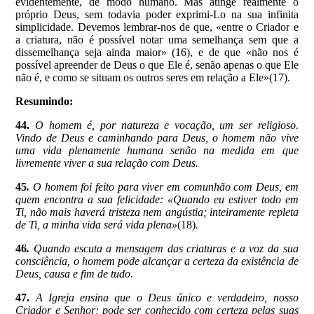
evidentemente, de modo humano. Mas atinge realmente o
próprio Deus, sem todavia poder exprimi-Lo na sua infinita
simplicidade. Devemos lembrar-nos de que, «entre o Criador e
a criatura, não é possível notar uma semelhança sem que a
dissemelhança seja ainda maior» (16), e de que «não nos é
possível apreender de Deus o que Ele é, senão apenas o que Ele
não é, e como se situam os outros seres em relação a Ele»(17).
Resumindo:
44.
O homem é, por natureza e vocação, um ser religioso.
Vindo de Deus e caminhando para Deus, o homem não vive
uma vida plenamente humana senão na medida em que
livremente viver a sua relação com Deus.
45
.
O homem foi feito para viver em comunhão com Deus, em
quem encontra a sua felicidade: «Quando eu estiver todo em
Ti, não mais haverá tristeza nem angústia; inteiramente repleta
de Ti, a minha vida será vida plena»
(18)
.
46
.
Quando escuta a mensagem das criaturas e a voz da sua
consciência, o homem pode alcançar a certeza da existência de
Deus, causa e fim de tudo.
47.
A Igreja ensina que o Deus único e verdadeiro, nosso
Criador e Senhor; pode ser conhecido com certeza pelas suas