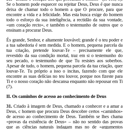
Se o homem pode esquecer ou rejeitar Deus, Deus é que nunca
deixa de chamar todo o homem a que O procure, para que
encontre a vida e a felicidade. Mas esta busca exige do homem
todo o esforço da sua inteligência, a rectidão da sua vontade,
«um coração recto», e também o testemunho de outros que o
ensinam a procurar Deus.
És grande, Senhor, e altamente louvável; grande é o teu poder e
a tua sabedoria é sem medida. E o homem, pequena parcela da
tua criação, pretende louvar-Te
–
precisamente ele que,
revestido da sua condição mortal, traz em si o testemunho do
seu pecado, o testemunho de que Tu resistes aos soberbos.
Apesar de tudo, o homem, pequena parcela da tua criação, quer
louvar-Te. Tu próprio a isso o incitas, fazendo com que ele
encontre as suas delícias no teu louvor, porque nos fizeste para
Ti e o nosso coração não descansa enquanto não repousar em Ti
(7).
II. Os caminhos de acesso ao conhecimento de Deus
31.
Criado à imagem de Deus, chamado a conhecer e a amar a
Deus, c homem que procura Deus descobre certos «caminhos»
de acesso ao conhecimento de Deus. Também se lhes chama
«provas da existência de Deus» – não no sentido das provas
que as ciências naturais indagam mas no de «argumentos