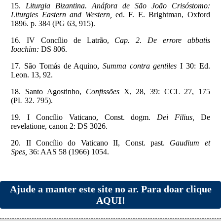
15.
Liturgia Bizantina. Anáfora de São João Crisóstomo:
Liturgies Eastern and Western,
ed. F. E. Brightman, Oxford
1896. p. 384 (PG 63, 915).
16. IV Concílio de Latrão,
Cap. 2. De errore abbatis
Ioachim:
DS 806.
17. São Tomás de Aquino,
Summa contra gentiles
I 30: Ed.
Leon. 13, 92.
18. Santo Agostinho,
Confissões
X, 28, 39: CCL 27, 175
(PL 32. 795).
19. I Concílio Vaticano, Const. dogm.
Dei Filius,
De
revelatione, canon 2: DS 3026.
20. II Concílio do Vaticano II, Const. past.
Gaudium et
Spes,
36: AAS 58 (1966) 1054.
Ajude a manter este site no ar. Para doar clique
AQUI!