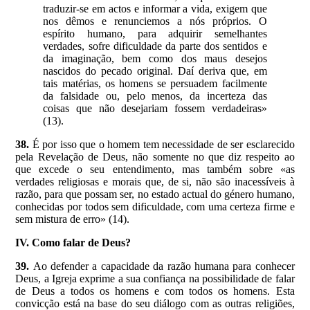
traduzir-se em actos e informar a vida, exigem que
nos dêmos e renunciemos a nós próprios. O
espírito humano, para adquirir semelhantes
verdades, sofre dificuldade da parte dos sentidos e
da imaginação, bem como dos maus desejos
nascidos do pecado original. Daí deriva que, em
tais matérias, os homens se persuadem facilmente
da falsidade ou, pelo menos, da incerteza das
coisas que não desejariam fossem verdadeiras»
(13).
38.
É por isso que o homem tem necessidade de ser esclarecido
pela Revelação de Deus, não somente no que diz respeito ao
que excede o seu entendimento, mas também sobre «as
verdades religiosas e morais que, de si, não são inacessíveis à
razão, para que possam ser, no estado actual do género humano,
conhecidas por todos sem dificuldade, com uma certeza firme e
sem mistura de erro» (14).
IV. Como falar de Deus?
39.
Ao defender a capacidade da razão humana para conhecer
Deus, a Igreja exprime a sua confiança na possibilidade de falar
de Deus a todos os homens e com todos os homens. Esta
convicção está na base do seu diálogo com as outras religiões,