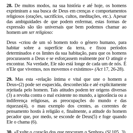
28.
De muitos modos, na sua história e até hoje, os homens
exprimiram a sua busca de Deus em crenças e comportamentos
religiosos (orações, sacrifícios, cultos, meditações, etc.). Apesar
das ambiguidades de que podem enfermar, estas formas de
expressão são tão universais que bem podemos chamar ao
homem
um ser religioso:
Deus «criou de um só homem todo o género humano, para
habitar sobre a superfície da terra, e fixou períodos
determinados e os limites da sua habitação, para que os homens
procurassem a Deus e se esforçassem realmente por O atingir e
encontrar. Na verdade, Ele não está longe de cada um de nós. É
n'Ele que vivemos, nos movemos e existimos»
(Act
17, 26-28).
29.
Mas esta «relação íntima e vital que une o homem a
Deus»(2) pode ser esquecida, desconhecida e até explicitamente
rejeitada pelo homem. Tais atitudes podem ter origens diversas
(3) a revolta contra o mal existente no mundo, a ignorância ou a
indiferença religiosas, as preocupações do mundo e das
riquezas(4), o mau exemplo dos crentes, as correntes de
pensamento hostis à religião e, finalmente, a atitude do homem
pecador que, por medo, se esconde de Deus(5) e foge quando
Ele o chama (6).
30.
«Exulte o coração dos que procuram o Senhor» (
Sl
105, 3).