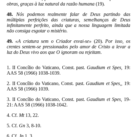
obras, graças à luz natural da razão humana
(19)
.
48.
Nós podemos realmente falar de Deus partindo das
múltiplas perfeições das criaturas, semelhanças de Deus
infinitamente perfeito, ainda que a nossa linguagem limitada
não consiga esgotar o mistério.
49
.
«A criatura sem o Criador esvai-se»
(20)
. Por isso, os
crentes sentem-se pressionados pelo amor de Cristo a levar a
luz do Deus vivo aos que O ignoram ou rejeitam.
1. II Concílio do Vaticano, Const. past.
Gaudium et Spes,
19:
AAS 58 (1966) 1038-1039.
2. II Concílio do Vaticano, Const. past.
Gaudium et Spes,,
19:
AAS 58 (1966) 1039.
3. II Concílio do Vaticano, Const. past.
Gaudium et Spes,
19-
21: AAS 58
(1966) 1038-1042.
4. Cf.
Mt
13, 22.
5
.
Cf.
Gn
3,
8-10.
6. Cf.
Jn
1, 3.