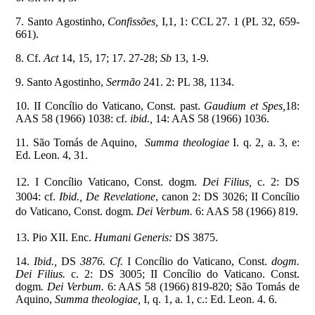
7. Santo Agostinho,
Confissões,
I,1, 1: CCL 27. 1 (PL 32, 659-
661).
8. Cf.
Act
14, 15, 17; 17. 27-28;
Sb
13, 1-9.
9. Santo Agostinho,
Sermão
241. 2:
PL 38,
1134.
10. II Concílio do Vaticano, Const. past.
Gaudium et Spes,
18:
AAS 58 (1966) 1038: cf.
ibid.,
14: AAS 58 (1966) 1036.
11. São Tomás de Aquino,
Summa theologiae
I. q. 2, a. 3, e:
Ed. Leon. 4, 31.
12. I Concílio Vaticano, Const. dogm.
Dei Filius,
c. 2: DS
3004: cf.
Ibid., De Revelatione
, canon 2: DS 3026; II Concílio
do Vaticano, Const. dogm.
Dei Verbum.
6: AAS 58 (1966) 819.
13. Pio XII. Enc.
Humani Generis:
DS 3875.
14.
Ibid.,
DS
3876. Cf.
I Concílio do Vaticano, Const.
dogm.
Dei Filius.
c. 2: DS 3005;
II Concílio do Vaticano. Const.
dogm
. Dei Verbum.
6: AAS 58 (1966) 819-820; São Tomás de
Aquino,
Summa theologiae,
I, q. 1, a. 1, c.: Ed. Leon. 4. 6.