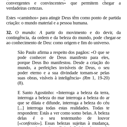
convergentes e convincentes» que permitem chegar a
verdadeiras certezas.
Estes «caminhos» para atingir Deus têm como ponto de partida
criação: o mundo material e a pessoa humana.
32.
O
mundo: A
partir do movimento e do devir, da
contingência, da ordem e da beleza do mundo, pode chegar-se
ao conhecimento de Deu: como origem e fim do universo.
São Paulo afirma a respeito dos pagãos: «O que se
pode conhecer de Deus manifesto para eles,
porque Deus lho manifestou. Desde a criação do
mundo, a perfeições invisíveis de Deus, o seu
poder eterno e a sua divindade tornam-se pelas
suas obras, visíveis à inteligência»
(Rm
1, 19-20)
(8).
E Santo Agostinho: «Interroga a beleza da terra,
interroga a beleza do mar interroga a beleza do ar
que se dilata e difunde, interroga a beleza do céu
[...] interroga todas estas realidades. Todas te
respondem: Estás a ver como somo belas. A beleza
delas é o seu testemunho de louvor
[
«confessio»
].
Essas belezas sujeitas à mudança,