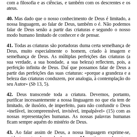
com a filosofia e as ciências, e também com os descrentes e os
ateus.
40.
Mas dado que o nosso conhecimento de Deus é limitado, a
nossa linguagem, ao falar de Deus, também o é. Não podemos
falar de Deus senão a partir das criaturas e segundo o nosso
modo humano limitado de conhecer e de pensar.
41.
Todas as criaturas são portadoras duma certa semelhança de
Deus, muito especialmente o homem, criado à imagem e
semelhança de Deus. As múltiplas perfeições das criaturas (a
sua verdade, a sua bondade, a sua beleza) reflectem, pois, a
perfeição infinita de Deus. Daí que possamos falar de Deus a
partir das perfeições das suas criaturas: «porque a grandeza e a
beleza das criaturas conduzem, por analogia, à contemplação do
seu Autor» (
Sb
13, 5).
42.
Deus transcende toda a criatura. Devemos, portanto,
purificar incessantemente a nossa linguagem no que ela tem de
limitado, de ilusório, de imperfeito, para não confundir o Deus
«inefável, incompreensível, invisível, impalpável» (15) com as
nossas representações humanas. As nossas palavras humanas
ficam sempre aquém do mistério de Deus.
43.
Ao falar assim de Deus, a nossa linguagem exprime-se,