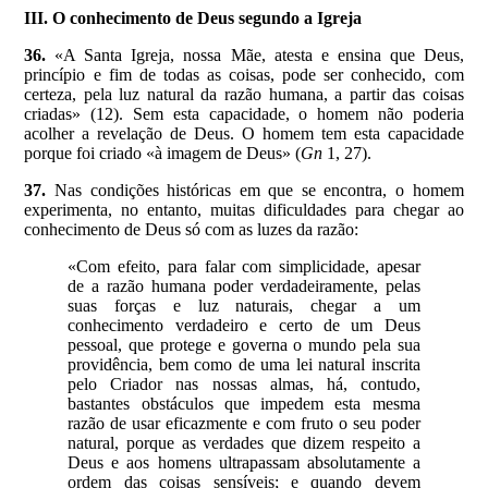
III. O conhecimento de Deus segundo a Igreja
36.
«A Santa Igreja, nossa Mãe, atesta e ensina que Deus,
princípio e fim de todas as coisas, pode ser conhecido, com
certeza, pela luz natural da razão humana, a partir das coisas
criadas» (12). Sem esta capacidade, o homem não poderia
acolher a revelação de Deus. O homem tem esta capacidade
porque foi criado «à imagem de Deus» (
Gn
1, 27).
37.
Nas condições históricas em que se encontra, o homem
experimenta, no entanto, muitas dificuldades para chegar ao
conhecimento de Deus só com as luzes da razão:
«Com efeito, para falar com simplicidade, apesar
de a razão humana poder verdadeiramente, pelas
suas forças e luz naturais, chegar a um
conhecimento verdadeiro e certo de um Deus
pessoal, que protege e governa o mundo pela sua
providência, bem como de uma lei natural inscrita
pelo Criador nas nossas almas, há, contudo,
bastantes obstáculos que impedem esta mesma
razão de usar eficazmente e com fruto o seu poder
natural, porque as verdades que dizem respeito a
Deus e aos homens ultrapassam absolutamente a
ordem das coisas sensíveis; e quando devem