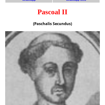
Pascoal II
(Paschalis Secundus)