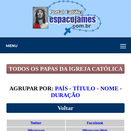
MENU
TODOS OS PAPAS DA IGREJA CATÓLICA
AGRUPAR POR:
PAÍS
-
TÍTULO
-
NOME
-
DURAÇÃO
Voltar
Twitter
Facebook
Whatsapp
Whatsapp Web