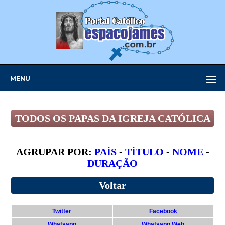
MENU
TODOS OS PAPAS DA IGREJA CATÓLICA
AGRUPAR POR:
PAÍS
-
TÍTULO
-
NOME
-
DURAÇÃO
Voltar
Twitter
Facebook
Whatsapp
Whatsapp Web