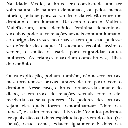
Na Idade Média, a bruxa era considerada um ser
sobrenatural de natureza demoníaca, ou pelos menos
híbrida, pois se pensava ser fruto da relação entre um
demônio e um humano. De acordo com o Malleus
Maleficarum, uma demônio feminina denominada
succubus poderia ter relações sexuais com um humano,
ao abrigo das trevas noturnas e sem que este pudesse
se defender do ataque. O succubus recolhia assim o
sêmen, e então o usaria para engravidar outras
mulheres. As crianças nasceriam como bruxas, filhas
do demônio.
Outra explicação, podiam, também, não nascer bruxas,
mas tornarem-se bruxas através de um pacto com o
demônio. Nesse caso, a bruxa tornar-se-ia amante do
diabo, e em troca de relações sexuais com o ele,
receberia os seus poderes. Os poderes das bruxas,
sejam eles quais forem, denominam-se: “dom das
trevas”, e assim como no I Livro de Coríntios podemos
ler quais são os 9 dons espirituais que vem do alto, (de
Deus), desta forma, existem igualmente 6 dons das