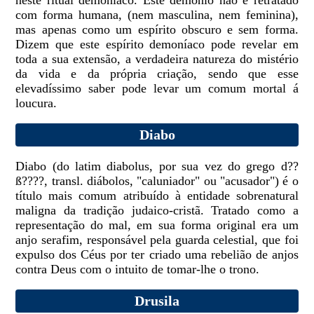
neste ritual demoníaco. Este demônio não é retratado
com forma humana, (nem masculina, nem feminina),
mas apenas como um espírito obscuro e sem forma.
Dizem que este espírito demoníaco pode revelar em
toda a sua extensão, a verdadeira natureza do mistério
da vida e da própria criação, sendo que esse
elevadíssimo saber pode levar um comum mortal á
loucura.
Diabo
Diabo (do latim diabolus, por sua vez do grego d??
ß????, transl. diábolos, "caluniador" ou "acusador") é o
título mais comum atribuído à entidade sobrenatural
maligna da tradição judaico-cristã. Tratado como a
representação do mal, em sua forma original era um
anjo serafim, responsável pela guarda celestial, que foi
expulso dos Céus por ter criado uma rebelião de anjos
contra Deus com o intuito de tomar-lhe o trono.
Drusila