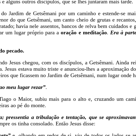
 e alguns outros discípulos, que se lhes juntaram mais tarde.
o do Jardim de Getsêmani por um caminho e estende-se mais
nor do que Getsêmani, um canto cheio de grutas e recantos
ratado; havia nele assentos, bancos de relva bem cuidados e
har um lugar próprio para a
oração e meditação
.
Era à part
 do pecado.
ndo Jesus chegou, com os discípulos, a Getsêmani. Ainda rei
da. Jesus estava muito triste e anunciou-lhes a aproximação d
heiros que ficassem no Jardim de Getsêmani, num lugar onde
 ao meu lugar rezar”
.
iago o Maior, subiu mais para o alto e, cruzando um cami
eiras ao pé do monte.
za; pressentia a tribulação e tentação, que se aproximava
mpre os tinha consolado. Então Jesus disse:
orte”
e, olhando em redor de si, viu de todos os lados se a