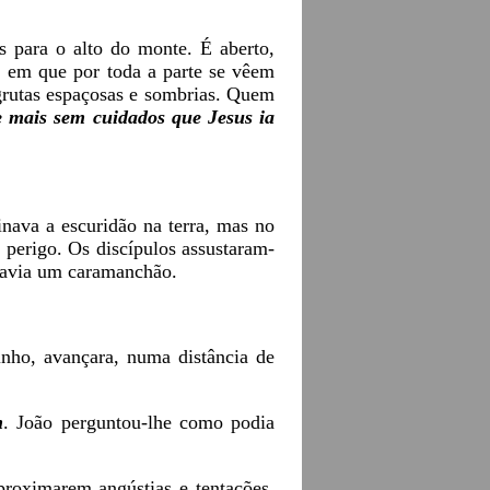
 para o alto do monte. É aberto,
, em que por toda a parte se vêem
 grutas espaçosas e sombrias. Quem
e mais sem cuidados que Jesus ia
nava a escuridão na terra, mas no
o perigo. Os discípulos assustaram-
 havia um caramanchão.
nho, avançara, numa distância de
m
. João perguntou-lhe como podia
proximarem angústias e tentações,