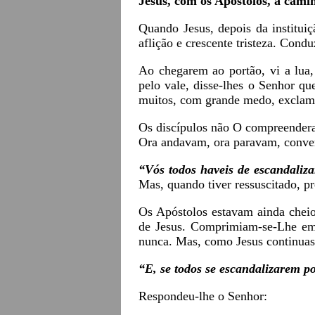
Jesus, com os Apóstolos, a cam
Quando Jesus, depois da institui
aflição e crescente tristeza. Cond
Ao chegarem ao portão, vi a lua
pelo vale, disse-lhes o Senhor q
muitos, com grande medo, excla
Os discípulos não O compreenderam
Ora andavam, ora paravam, conve
“Vós todos haveis de escandaliza
Mas, quando tiver ressuscitado, pr
Os Apóstolos estavam ainda cheio
de Jesus. Comprimiam-se-Lhe em
nunca. Mas, como Jesus continuass
“E, se todos se escandalizarem p
Respondeu-lhe o Senhor: