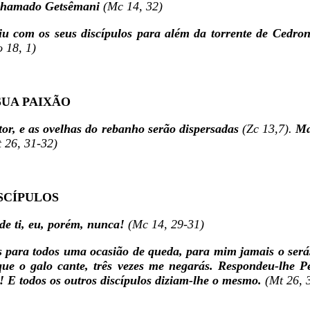
 chamado Getsêmani
(Mc 14, 32)
aiu com os seus discípulos para além da torrente de Cedro
o 18, 1)
SUA PAIXÃO
stor, e as ovelhas do rebanho serão dispersadas
(Zc 13,7).
Mas
 26, 31-32)
SCÍPULOS
de ti, eu, porém, nunca!
(Mc 14, 29-31)
s para todos uma ocasião de queda, para mim jamais o serás
que o galo cante, três vezes me negarás. Respondeu-lhe 
i! E todos os outros discípulos diziam-lhe o mesmo.
(Mt 26, 