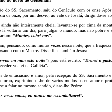
inho do horto de Getsêmani
ção do SS. Sacramento, saiu do Cenáculo com os onze Apóst
uziu os onze, por um desvio, ao vale de Josafá, dirigindo-se a
, ainda não inteiramente cheia, levantar-se por cima da mo
ue lá voltaria um dia, para julgar o mundo, mas não pobre e
mariam:
“Montes, cobri-nos”
.
, pensando, como muitas vezes nessa noite, que a fraqueza 
rsando com o Mestre. Disse-lhes também Jesus:
r-vos em mim esta noite”;
pois está escrito:
“Tirarei o past
eceder-vos-ei na Galiléia”.
s de entusiasmo e amor, pela recepção do SS. Sacramento e p
 torno, exprimindo-Lhe de vários modos o seu amor e pro
e a falar no mesmo sentido, disse-lhe Pedro:
or vossa causa, eu nunca me escandalizarei”.