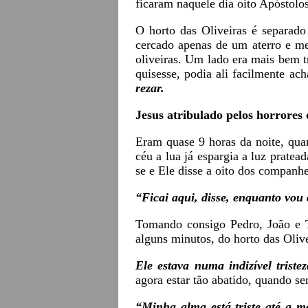
ficaram naquele dia oito Apóstolos
O horto das Oliveiras é separad
cercado apenas de um aterro e me
oliveiras. Um lado era mais bem t
quisesse, podia ali facilmente ac
rezar.
Jesus atribulado pelos horrores
Eram quase 9 horas da noite, qua
céu a lua já espargia a luz pratea
se e Ele disse a oito dos compan
“Ficai aqui, disse, enquanto vou
Tomando consigo Pedro, João e T
alguns minutos, do horto das Oliv
Ele estava numa indizível triste
agora estar tão abatido, quando se
“Minha alma está triste até a m