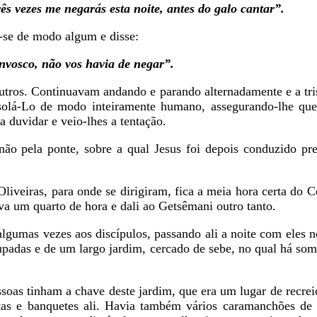
s vezes me negarás esta noite, antes do galo cantar”.
-se de modo algum e disse:
nvosco, não vos havia de negar”.
tros. Continuavam andando e parando alternadamente e a tri
olá-Lo de modo inteiramente humano, assegurando-lhe que 
 duvidar e veio-lhes a tentação.
não pela ponte, sobre a qual Jesus foi depois conduzido pr
liveiras, para onde se dirigiram, fica a meia hora certa do 
eva um quarto de hora e dali ao Getsêmani outro tanto.
algumas vezes aos discípulos, passando ali a noite com eles 
upadas e de um largo jardim, cercado de sebe, no qual há som
ssoas tinham a chave deste jardim, que era um lugar de recrei
estas e banquetes ali. Havia também vários caramanchões de