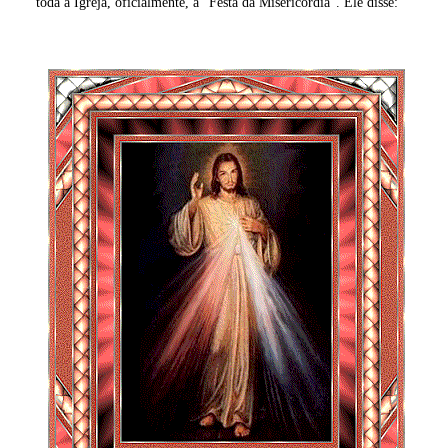
toda a Igreja, oficialmente, a "Festa da Misericórdia". Ele disse: