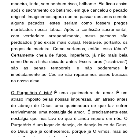
madeira, linda, sem nenhum risco, brilhante. Ela ficou assim
após o sacramento do batismo, em que cancelou o pecado
original. Imaginemos agora que ao passar dos anos cometo
alguns pecados; estes seriam como fossem pregos
martelados nessa tabua. Após a confissão sacramental,
com verdadeiro arrependimento, meus pecados são
perdoados (não existe mais culpa). Retira-se, portanto, os
pregos da madeira. Como veríamos, então, essa tábua?
Certamente cheia de furos, imperfeito, já não mais bela
como Deus a tinha deixado antes. Esses furos (“cicatrizes”)
são as penas temporais, e não poderemos ir
imediatamente ao Céu se não repararmos esses buracos
na nossa alma.
O Purgatório é isto!
É uma queimadura de amor. É um
atraso imposto pelas nossas impurezas, um atraso antes
do abraço de Deus, uma queimadura de que faz sofrer
terrivelmente, uma nostalgia de amor. É precisamente esta
nostalgia que nos lava do que é ainda impuro em nós. O
Purgatório é um lugar de desejo, do desejo louco de Deus,
do Deus que já conhecemos, porque já O vimos, mas ao