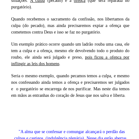
situações:
A culpa
(pecado) e a
ofença
(que será reparada no
purgatório).
Quando recebemos o sacramento da confissão, nos libertamos da
culpa (do pecado), mas ainda precisaremos expiar a ofença que
cometemos contra Deus e isso se faz no purgatório.
Um exemplo prático ocorre quando um ladrão rouba uma casa, ele
tem a culpa e a ofença, mesmo ele devolvendo todo o produto do
roubo, ele ainda será julgado e preso,
pois ficou a ofença por
inflingir as leis dos homens
.
Seria o mesmo exemplo, quando pecamos temos a culpa, e mesmo
nos confessando ainda temos a ofença e precisaremos ser julgados
e o purgatório se encarrega de nos purificar. Mas neste dia temos
em mãos as entranhas do coração de Jesus que nos salva e liberta.
"A alma que se confessar e comungar alcançará o perdão das
culpas e castigos. (indulgência plenária). Nesse dia estão abertas