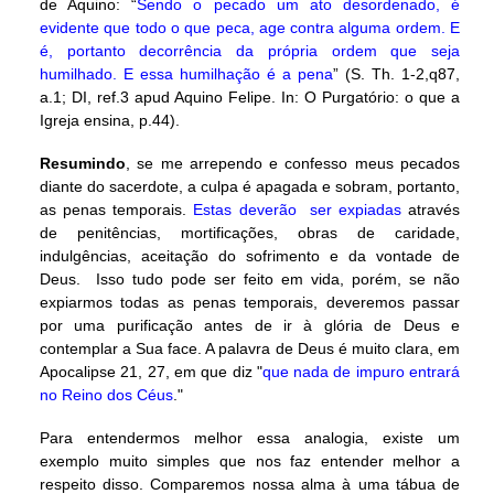
de Aquino: “
Sendo o pecado um ato desordenado, é
evidente que todo o que peca, age contra alguma ordem. E
é, portanto decorrência da própria ordem que seja
humilhado. E essa humilhação é a pena
” (S. Th. 1-2,q87,
a.1; DI, ref.3 apud Aquino Felipe. In: O Purgatório: o que a
Igreja ensina, p.44).
Resumindo
, se me arrependo e confesso meus pecados
diante do sacerdote, a culpa é apagada e sobram, portanto,
as penas temporais.
Estas deverão ser expiadas
através
de penitências, mortificações, obras de caridade,
indulgências, aceitação do sofrimento e da vontade de
Deus. Isso tudo pode ser feito em vida, porém, se não
expiarmos todas as penas temporais, deveremos passar
por uma purificação antes de ir à glória de Deus e
contemplar a Sua face. A palavra de Deus é muito clara, em
Apocalipse 21, 27, em que diz "
que nada de impuro entrará
no Reino dos Céus
."
Para entendermos melhor essa analogia, existe um
exemplo muito simples que nos faz entender melhor a
respeito disso. Comparemos nossa alma à uma tábua de