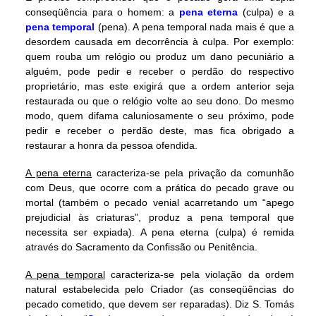
conseqüência para o homem: a
pena eterna
(culpa) e a
pena temporal
(pena). A pena temporal nada mais é que a
desordem causada em decorrência à culpa. Por exemplo:
quem rouba um relógio ou produz um dano pecuniário a
alguém, pode pedir e receber o perdão do respectivo
proprietário, mas este exigirá que a ordem anterior seja
restaurada ou que o relógio volte ao seu dono. Do mesmo
modo, quem difama caluniosamente o seu próximo, pode
pedir e receber o perdão deste, mas fica obrigado a
restaurar a honra da pessoa ofendida.
A pena eterna
caracteriza-se pela privação da comunhão
com Deus, que ocorre com a prática do pecado grave ou
mortal (também o pecado venial acarretando um “apego
prejudicial às criaturas”, produz a pena temporal que
necessita ser expiada). A pena eterna (culpa) é remida
através do Sacramento da Confissão ou Penitência.
A pena temporal
caracteriza-se pela violação da ordem
natural estabelecida pelo Criador (as conseqüências do
pecado cometido, que devem ser reparadas). Diz S. Tomás