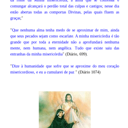
da fonte da Minha misericórdia; a alma que se confessar e
comungar alcançará o perdão total das culpas e castigos; nesse dia
estão abertas todas as comportas Divinas, pelas quais fluem as
graças
;"
"
Que nenhuma alma tenha medo de se aproximar de mim, ainda
que seus pecados sejam como escarlate. A minha misericórdia é tão
grande que por toda a eternidade não a aprofundará nenhuma
mente, nem humana, nem angélica. Tudo que existe saiu das
entranhas da minha misericórdia
" (Diário, 699).
"
Dize à humanidade que sofre que se aproxime do meu coração
misericordioso, e eu a cumularei de paz
" (Diário 1074)