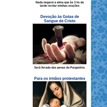
Nada negarei a alma que às 3 hs da
tarde recitar minhas orações
Devoção às Gotas de
Sangue de Cristo
Será livrado das penas do Purgatório.
Para os irmãos protestantes