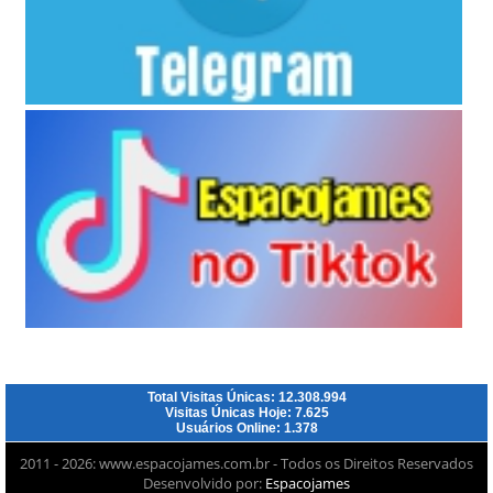
Total Visitas Únicas: 12.308.994
Visitas Únicas Hoje: 7.625
Usuários Online: 1.378
2011 - 2026: www.espacojames.com.br - Todos os Direitos Reservados
Desenvolvido por:
Espacojames