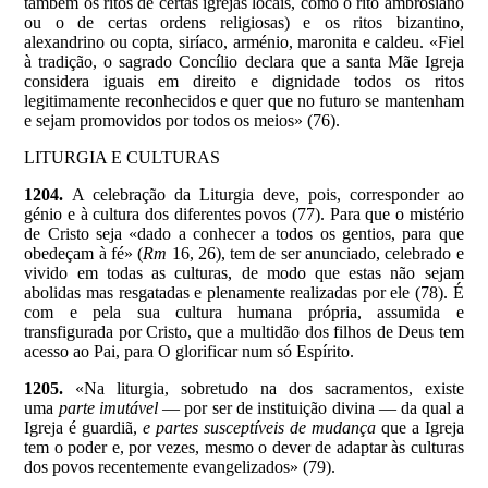
também os ritos de certas igrejas locais, como o rito ambrosiano
ou o de certas ordens religiosas) e os ritos bizantino,
alexandrino ou copta, siríaco, arménio, maronita e caldeu. «Fiel
à tradição, o sagrado Concílio declara que a santa Mãe Igreja
considera iguais em direito e dignidade todos os ritos
legitimamente reconhecidos e quer que no futuro se mantenham
e sejam promovidos por todos os meios» (76).
LITURGIA E CULTURAS
1204.
A celebração da Liturgia deve, pois, corresponder ao
génio e à cultura dos diferentes povos (77). Para que o mistério
de Cristo seja «dado a conhecer a todos os gentios, para que
obedeçam à fé» (
Rm
16, 26), tem de ser anunciado, celebrado e
vivido em todas as culturas, de modo que estas não sejam
abolidas mas resgatadas e plenamente realizadas por ele (78). É
com e pela sua cultura humana própria, assumida e
transfigurada por Cristo, que a multidão dos filhos de Deus tem
acesso ao Pai, para O glorificar num só Espírito.
1205.
«Na liturgia, sobretudo na dos sacramentos, existe
uma
parte imutável
— por ser de instituição divina — da qual a
Igreja é guardiã,
e partes susceptíveis de mudança
que a Igreja
tem o poder e, por vezes, mesmo o dever de adaptar às culturas
dos povos recentemente evangelizados» (79).