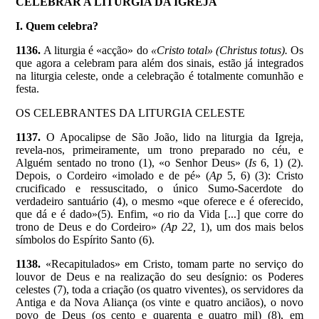
CELEBRAR A LITURGIA DA IGREJA
I. Quem celebra?
1136.
A liturgia é «acção» do
«Cristo total» (Christus totus).
Os
que agora a celebram para além dos sinais, estão já integrados
na liturgia celeste, onde a celebração é totalmente comunhão e
festa.
OS CELEBRANTES DA LITURGIA CELESTE
1137.
O Apocalipse de São João, lido na liturgia da Igreja,
revela-nos, primeiramente, um trono preparado no céu, e
Alguém sentado no trono (1), «o Senhor Deus» (
Is
6, 1) (2).
Depois, o Cordeiro «imolado e de pé» (
Ap
5, 6) (3): Cristo
crucificado e ressuscitado, o único Sumo-Sacerdote do
verdadeiro santuário (4), o mesmo «que oferece e é oferecido,
que dá e é dado»(5). Enfim, «o rio da Vida [...] que corre do
trono de Deus e do Cordeiro»
(Ap 22,
1), um dos mais belos
símbolos do Espírito Santo (6).
1138.
«Recapitulados» em Cristo, tomam parte no serviço do
louvor de Deus e na realização do seu desígnio: os Poderes
celestes (7), toda a criação (os quatro viventes), os servidores da
Antiga e da Nova Aliança (os vinte e quatro anciãos), o novo
povo de Deus (os cento e quarenta e quatro mil) (8), em