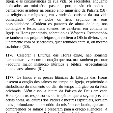
Igreja e as circunstâncias da sua vida: os sacerdotes, enquanto
dedicados ao ministério pastoral, porque são chamados a
permanecer assíduos na oração e no ministério da Palavra (58):
os religiosos e religiosas, em virtude do carisma da sua vida
consagrada (59); e todos os fiéis, segundo as suas
possibilidades: «Cuidem os pastores de almas de que, nos
domingos e festas mais solenes, se celebrem em comum na
Igreja as Horas principais, sobretudo as Vésperas. Recomenda-
se também aos próprios leigos que recitem o Ofício divino, quer
juntamente com os sacerdotes, quer reunidos entre si, ou mesmo
sozinhos» (60).
1176.
Celebrar a Liturgia das Horas exige, não somente
harmonizar a voz com o coração que ora, mas também procurar
«adquirir maior instrução litúrgica e bíblica, especialmente
quanto aos salmos» (61).
1177.
Os hinos e as preces litânicas da Liturgia das Horas
inserem a oração dos salmos no tempo da Igreja, exprimindo o
simbolismo do momento do dia, do tempo litúrgico ou da festa
celebrada. Além disso, a leitura da Palavra de Deus em cada
Hora (com os responsórios ou tropários que a seguem) e, em
certas horas, as leituras dos Padres e mestres espirituais, revelam
mais profundamente o sentido do mistério celebrado, ajudam a
compreender os salmos e preparam para a oração silenciosa.
A