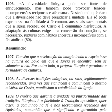
1206.
«A diversidade litúrgica pode ser fonte de
enriquecimento, mas também pode provocar tensões,
incompreensões recíprocas e até cismas. Neste domínio, é claro
que a diversidade não deve prejudicar a unidade. Ela só pode
exprimir-se na fidelidade à fé comum, aos sinais sacramentais
que a Igreja recebeu de Cristo e à comunhão hierárquica. A
adaptação às culturas exige uma conversão do coração e, se
necessário, rupturas com hábitos ancestrais incompatíveis com a
fé católica» (80).
Resumindo:
1207
. Convém que a celebração da liturgia tenda a exprimir-se
na cultura do povo em que a Igreja se encontra, sem se
submeter a ela. Por outro lado, a própria liturgia é geradora e
formadora de culturas.
1208.
As diversas tradições litúrgicas, ou ritos, legitimamente
reconhecidas, uma vez que significam e comunicam o mesmo
mistério de Cristo, manifestam a catolicidade da Igreja.
1209
.
O critério que garante a unidade na pluriformidade das
tradições litúrgicas é a fidelidade à Tradição apostólica, quer
dizer: a comunhão na fé e nos sacramentos recebidos dos
Apóstolos, comunhão que é significada e garantida pela