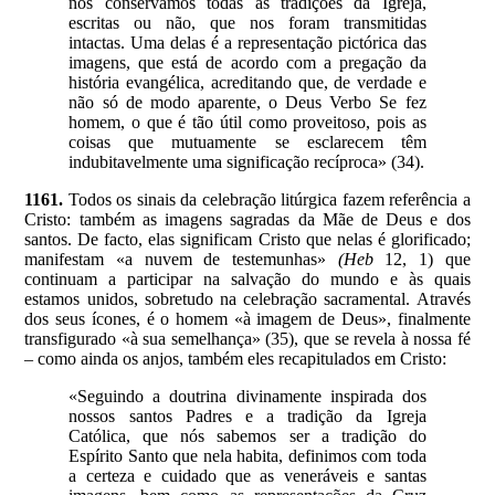
nós conservamos todas as tradições da Igreja,
escritas ou não, que nos foram transmitidas
intactas. Uma delas é a representação pictórica das
imagens, que está de acordo com a pregação da
história evangélica, acreditando que, de verdade e
não só de modo aparente, o Deus Verbo Se fez
homem, o que é tão útil como proveitoso, pois as
coisas que mutuamente se esclarecem têm
indubitavelmente uma significação recíproca» (34).
1161.
Todos os sinais da celebração litúrgica fazem referência a
Cristo: também as imagens sagradas da Mãe de Deus e dos
santos. De facto, elas significam Cristo que nelas é glorificado;
manifestam «a nuvem de testemunhas»
(Heb
12, 1)
que
continuam a participar na salvação do mundo e às quais
estamos unidos, sobretudo na celebração sacramental. Através
dos seus ícones, é o homem «à imagem de Deus», finalmente
transfigurado «à sua semelhança» (35), que se revela à nossa fé
– como ainda os anjos, também eles recapitulados em Cristo:
«Seguindo a doutrina divinamente inspirada dos
nossos santos Padres e a tradição da Igreja
Católica, que nós sabemos ser a tradição do
Espírito Santo que nela habita, definimos com toda
a certeza e cuidado que as veneráveis e santas