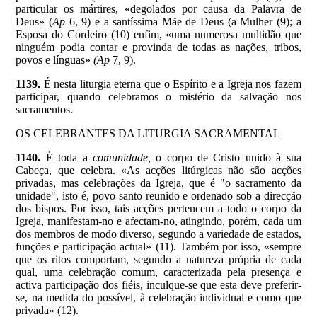
particular os mártires, «degolados por causa da Palavra de
Deus» (
Ap
6, 9) e a santíssima Mãe de Deus (a Mulher (9); a
Esposa do Cordeiro (10) enfim, «uma numerosa multidão que
ninguém podia contar e provinda de todas as nações, tribos,
povos e línguas»
(Ap
7, 9).
1139.
É nesta liturgia eterna que o Espírito e a Igreja nos fazem
participar, quando celebramos o mistério da salvação nos
sacramentos.
OS CELEBRANTES DA LITURGIA SACRAMENTAL
1140.
É toda a
comunidade,
o corpo de Cristo unido à sua
Cabeça, que celebra. «As acções litúrgicas não são acções
privadas, mas celebrações da Igreja, que é "o sacramento da
unidade", isto é, povo santo reunido e ordenado sob a direcção
dos bispos. Por isso, tais acções pertencem a todo o corpo da
Igreja, manifestam-no e afectam-no, atingindo, porém, cada um
dos membros de modo diverso, segundo a variedade de estados,
funções e participação actual» (11). Também por isso, «sempre
que os ritos comportam, segundo a natureza própria de cada
qual, uma celebração comum, caracterizada pela presença e
activa participação dos fiéis, inculque-se que esta deve preferir-
se, na medida do possível, à celebração individual e como que
privada» (12).