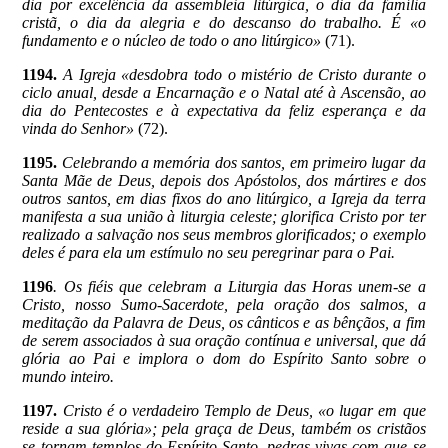
dia por excelência da assembleia litúrgica, o dia da família
cristã, o dia da alegria e do descanso do trabalho. É «o
fundamento e o núcleo de todo o ano litúrgico»
(71).
1194.
A Igreja «desdobra todo o mistério de Cristo durante o
ciclo anual, desde a Encarnação e o Natal até à Ascensão, ao
dia do Pentecostes e à expectativa da feliz esperança e da
vinda do Senhor»
(72).
1195.
Celebrando a memória dos santos, em primeiro lugar da
Santa Mãe de Deus, depois dos Apóstolos, dos mártires e dos
outros santos, em dias fixos do ano litúrgico, a Igreja da terra
manifesta a sua união à liturgia celeste; glorifica Cristo por ter
realizado a salvação nos seus membros glorificados; o exemplo
deles é para ela um estímulo no seu peregrinar para o Pai.
1196
. Os fiéis que celebram a Liturgia das Horas unem-se a
Cristo, nosso Sumo-Sacerdote, pela oração dos salmos, a
meditação da Palavra de Deus, os cânticos e as bênçãos, a fim
de serem associados à sua oração contínua e universal, que dá
glória ao Pai e implora o dom do Espírito Santo sobre o
mundo inteiro.
1197.
Cristo é o verdadeiro Templo de Deus, «o lugar em que
reside a sua glória»; pela graça de Deus, também os cristãos
se tornam templos do Espírito Santo, pedras vivas com que se