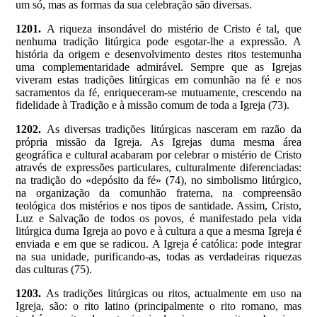
um só, mas as formas da sua celebração são diversas.
1201.
A riqueza insondável do mistério de Cristo é tal, que
nenhuma tradição litúrgica pode esgotar-lhe a expressão. A
história da origem e desenvolvimento destes ritos testemunha
uma complementaridade admirável. Sempre que as Igrejas
viveram estas tradições litúrgicas em comunhão na fé e nos
sacramentos da fé, enriqueceram-se mutuamente, crescendo na
fidelidade à Tradição e à missão comum de toda a Igreja (73).
1202.
As diversas tradições litúrgicas nasceram em razão da
própria missão da Igreja. As Igrejas duma mesma área
geográfica e cultural acabaram por celebrar o mistério de Cristo
através de expressões particulares, culturalmente diferenciadas:
na tradição do «depósito da fé» (74), no simbolismo litúrgico,
na organização da comunhão fraterna, na compreensão
teológica dos mistérios e nos tipos de santidade. Assim, Cristo,
Luz e Salvação de todos os povos, é manifestado pela vida
litúrgica duma Igreja ao povo e à cultura a que a mesma Igreja é
enviada e em que se radicou. A Igreja é católica: pode integrar
na sua unidade, purificando-as, todas as verdadeiras riquezas
das culturas (75).
1203.
As tradições litúrgicas ou ritos, actualmente em uso na
Igreja, são: o rito latino (principalmente o rito romano, mas