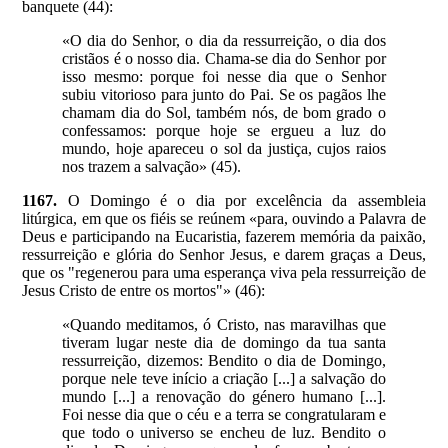
banquete (44):
«O dia do Senhor, o dia da ressurreição, o dia dos
cristãos é o nosso dia. Chama-se dia do Senhor por
isso mesmo: porque foi nesse dia que o Senhor
subiu vitorioso para junto do Pai. Se os pagãos lhe
chamam dia do Sol, também nós, de bom grado o
confessamos: porque hoje se ergueu a luz do
mundo, hoje apareceu o sol da justiça, cujos raios
nos trazem a salvação» (45).
1167.
O Domingo é o dia por excelência da assembleia
litúrgica, em que os fiéis se reúnem «para, ouvindo a Palavra de
Deus e participando na Eucaristia, fazerem memória da paixão,
ressurreição e glória do Senhor Jesus, e darem graças a Deus,
que os "regenerou para uma esperança viva pela ressurreição de
Jesus Cristo de entre os mortos"» (46):
«Quando meditamos, ó Cristo, nas maravilhas que
tiveram lugar neste dia de domingo da tua santa
ressurreição, dizemos: Bendito o dia de Domingo,
porque nele teve início a criação [...] a salvação do
mundo [...] a renovação do género humano [...].
Foi nesse dia que o céu e a terra se congratularam e
que todo o universo se encheu de luz. Bendito o