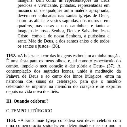
imagens, bem como as representações da Cruz
preciosa e vivificante, pintadas, representadas em
mosaico ou de qualquer outra matéria apropriada,
devem ser colocadas nas santas igrejas de Deus,
sobre as alfaias e vestes sagradas, nos muros e em
quadros, nas casas e nos caminhos: e tanto a
imagem de nosso Senhor, Deus e Salvador, Jesus
Cristo, como a de nossa Senhora, a puríssima e
santa Mãe de Deus, a dos santos anjos e de todos
os santos e justos» (36).
1162.
«A beleza e a cor das imagens estimulam a minha oração.
É uma festa para os meus olhos, e, tal como o espectáculo do
campo, impele o meu coração a dar glória a Deus» (37). A
contemplação dos sagrados ícones, unida à meditação da
Palavra de Deus e ao canto dos hinos litúrgicos, entra na
harmonia dos sinais da celebração, para que o mistério
celebrado se imprima na memória do coração e se exprima
depois na vida nova dos fiéis.
III. Quando celebrar?
O TEMPO LITÚRGICO
1163.
«A santa mãe Igreja considera seu dever celebrar com
uma comemoração sagrada, em determinados dias do ano, a