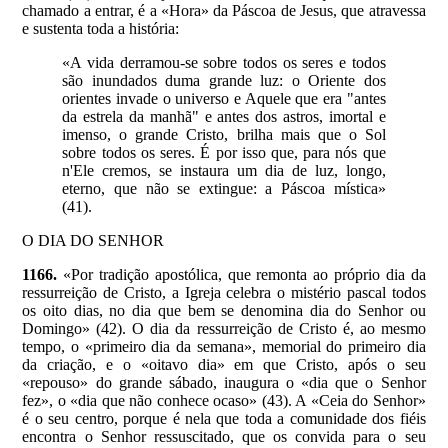
chamado a entrar, é a «Hora» da Páscoa de Jesus, que atravessa
e sustenta toda a história:
«A vida derramou-se sobre todos os seres e todos
são inundados duma grande luz: o Oriente dos
orientes invade o universo e Aquele que era "antes
da estrela da manhã" e antes dos astros, imortal e
imenso, o grande Cristo, brilha mais que o Sol
sobre todos os seres. É por isso que, para nós que
n'Ele cremos, se instaura um dia de luz, longo,
eterno, que não se extingue: a Páscoa mística»
(41).
O DIA DO SENHOR
1166.
«Por tradição apostólica, que remonta ao próprio dia da
ressurreição de Cristo, a Igreja celebra o mistério pascal todos
os oito dias, no dia que bem se denomina dia do Senhor ou
Domingo» (42). O dia da ressurreição de Cristo é, ao mesmo
tempo, o «primeiro dia da semana», memorial do primeiro dia
da criação, e o «oitavo dia» em que Cristo, após o seu
«repouso» do grande sábado, inaugura o «dia que o Senhor
fez», o «dia que não conhece ocaso» (43). A «Ceia do Senhor»
é o seu centro, porque é nela que toda a comunidade dos fiéis
encontra o Senhor ressuscitado, que os convida para o seu