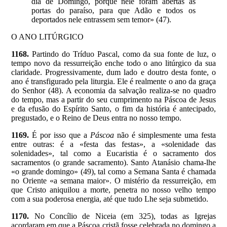
dia de Domingo, porque nele foram abertas as
portas do paraíso, para que Adão e todos os
deportados nele entrassem sem temor» (47).
O ANO LITÚRGICO
1168.
Partindo do Tríduo Pascal, como da sua fonte de luz, o
tempo novo da ressurreição enche todo o ano litúrgico da sua
claridade. Progressivamente, dum lado e doutro desta fonte, o
ano é transfigurado pela liturgia. Ele é realmente o ano da graça
do Senhor (48). A economia da salvação realiza-se no quadro
do tempo, mas a partir do seu cumprimento na Páscoa de Jesus
e da efusão do Espírito Santo, o fim da história é antecipado,
pregustado, e o Reino de Deus entra no nosso tempo.
1169.
É por isso que a
Páscoa
não é simplesmente uma festa
entre outras: é a «festa das festas», a «solenidade das
solenidades», tal como a Eucaristia é o sacramento dos
sacramentos (o grande sacramento). Santo Atanásio chama-lhe
«o grande domingo» (49), tal como a Semana Santa é chamada
no Oriente «a semana maior». O mistério da ressurreição, em
que Cristo aniquilou a morte, penetra no nosso velho tempo
com a sua poderosa energia, até que tudo Lhe seja submetido.
1170.
No Concílio de Niceia (em 325),
todas as Igrejas
acordaram em que a Páscoa cristã fosse celebrada no domingo a