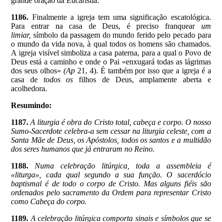
grande oração da Eucaristia.
1186.
Finalmente a igreja tem uma significação escatológica.
Para entrar na casa de Deus, é preciso franquear
um
limiar,
símbolo da passagem do mundo ferido pelo pecado para
o mundo da vida nova, à qual todos os homens são chamados.
A igreja visível simboliza a casa paterna, para a qual o Povo de
Deus está a caminho e onde o Pai «enxugará todas as lágrimas
dos seus olhos»
(Ap
21, 4). É também por isso que a igreja é a
casa de
todos os
filhos de Deus, amplamente aberta e
acolhedora.
Resumindo:
1187.
A liturgia é obra do Cristo total, cabeça e corpo. O nosso
Sumo-Sacerdote celebra-a sem cessar na liturgia celeste, com a
Santa Mãe de Deus, os Apóstolos, todos os santos e a multidão
dos seres humanos que já entraram no Reino.
1188.
Numa celebração litúrgica, toda a assembleia é
«liturga», cada qual segundo a sua função. O sacerdócio
baptismal é de todo o corpo de Cristo. Mas alguns fiéis são
ordenados pelo sacramento da Ordem para representar Cristo
como Cabeça do corpo.
1189.
A celebração litúrgica comporta sinais e símbolos que se