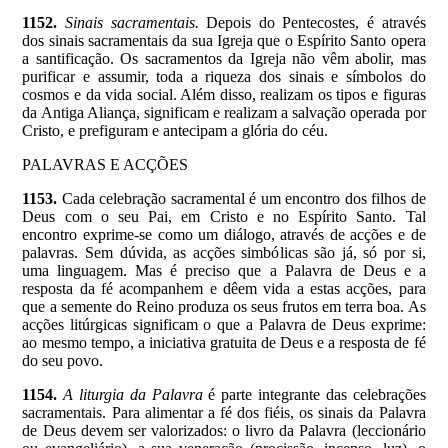
1152.
Sinais sacramentais.
Depois do Pentecostes, é através
dos sinais sacramentais da sua Igreja que o Espírito Santo opera
a santificação. Os sacramentos da Igreja não vêm abolir, mas
purificar e assumir, toda a riqueza dos sinais e símbolos do
cosmos e da vida social. Além disso, realizam os tipos e figuras
da Antiga Aliança, significam e realizam a salvação operada por
Cristo, e prefiguram e antecipam a glória do céu.
PALAVRAS E ACÇÕES
1153.
Cada celebração sacramental é um encontro dos filhos de
Deus com o seu Pai, em Cristo e no Espírito Santo. Tal
encontro exprime-se como um diálogo, através de acções e de
palavras. Sem dúvida, as acções simbólicas são já, só por si,
uma linguagem. Mas é preciso que a Palavra de Deus e a
resposta da fé acompanhem e dêem vida a estas acções, para
que a semente do Reino produza os seus frutos em terra boa. As
acções litúrgicas significam o que a Palavra de Deus exprime:
ao mesmo tempo, a iniciativa gratuita de Deus e a resposta de fé
do seu povo.
1154.
A liturgia da Palavra
é parte integrante das celebrações
sacramentais. Para alimentar a fé dos fiéis, os sinais da Palavra
de Deus devem ser valorizados: o livro da Palavra (leccionário