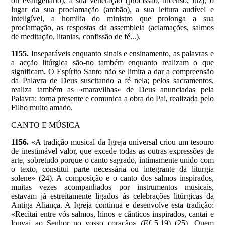
ou evangeliário), a sua veneração (procissão, incenso, luz), o
lugar da sua proclamação (ambão), a sua leitura audível e
inteligível, a homilia do ministro que prolonga a sua
proclamação, as respostas da assembleia (aclamações, salmos
de meditação, litanias, confissão de fé...).
1155.
Inseparáveis enquanto sinais e ensinamento, as palavras e
a acção litúrgica são-no também enquanto realizam o que
significam. O Espírito Santo não se limita a dar a compreensão
da Palavra de Deus suscitando a fé nela; pelos sacramentos,
realiza também as «maravilhas» de Deus anunciadas pela
Palavra: torna presente e comunica a obra do Pai, realizada pelo
Filho muito amado.
CANTO E MÚSICA
1156.
«A tradição musical da Igreja universal criou um tesouro
de inestimável valor, que excede todas as outras expressões de
arte, sobretudo porque o canto sagrado, intimamente unido com
o texto, constitui parte necessária ou integrante da liturgia
solene» (24). A composição e o canto dos salmos inspirados,
muitas vezes acompanhados por instrumentos musicais,
estavam já estreitamente ligados às celebrações litúrgicas da
Antiga Aliança. A Igreja continua e desenvolve esta tradição:
«Recitai entre vós salmos, hinos e cânticos inspirados, cantai e
louvai ao Senhor no vosso coração»
(Ef
5,19)
(25). Quem