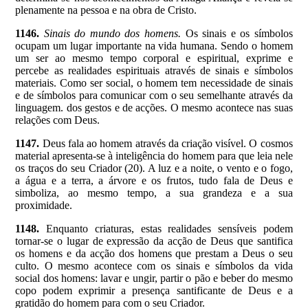
plenamente na pessoa e na obra de Cristo.
1146.
Sinais do mundo dos homens.
Os sinais e os símbolos
ocupam um lugar importante na vida humana. Sendo o homem
um ser ao mesmo tempo corporal e espiritual, exprime e
percebe as realidades espirituais através de sinais e símbolos
materiais. Como ser social, o homem tem necessidade de sinais
e de símbolos para comunicar com o seu semelhante através da
linguagem. dos gestos e de acções. O mesmo acontece nas suas
relações com Deus.
1147.
Deus fala ao homem através da criação visível. O cosmos
material apresenta-se à inteligência do homem para que leia nele
os traços do seu Criador (20). A luz e a noite, o vento e o fogo,
a água e a terra, a árvore e os frutos, tudo fala de Deus e
simboliza, ao mesmo tempo, a sua grandeza e a sua
proximidade.
1148.
Enquanto criaturas, estas realidades sensíveis podem
tornar-se o lugar de expressão da acção de Deus que santifica
os homens e da acção dos homens que prestam a Deus o seu
culto. O mesmo acontece com os sinais e símbolos da vida
social dos homens: lavar e ungir, partir o pão e beber do mesmo
copo podem exprimir a presença santificante de Deus e a
gratidão do homem para com o seu Criador.