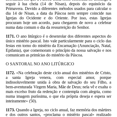
seguir à lua cheia (14 de Nisan), depois do equinócio da
Primavera. Devido a diferentes métodos usados para calcular o
dia 14 de Nisan, a data da Páscoa nem sempre coincide nas
Igrejas do Ocidente e do Oriente. Por isso, estas Igrejas
procuram hoje um acordo, para chegarem de novo a celebrar
numa data comum o dia da ressurreição do Senhor.
1171.
O ano litúrgico é o desenrolar dos diferentes aspectos do
único mistério pascal. Isto vale particularmente para o ciclo das
festas em torno do mistério da Encarnação (Anunciação, Natal,
Epifania), que comemoram o princípio da nossa salvação e nos
comunicam as primícias do mistério da Páscoa.
O SANTORAL NO ANO LITÚRGICO
1172.
«Na celebração deste ciclo anual dos mistérios de Cristo,
a santa Igreja venera, com especial amor, porque
indissoluvelmente unida à obra de salvação do seu Filho, a
bem-aventurada Virgem Maria, Mãe de Deus; nela vê e exalta o
mais excelso fruto da redenção e contempla com alegria, como
numa imagem puríssima, o que ela própria deseja e espera ser
inteiramente» (50).
1173.
Quando a Igreja, no ciclo anual, faz memória dos mártires
e dos outros santos, «proclama o mistério pascal» realizado