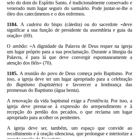
selo do dom do Espírito Santo, é tradicionalmente conservado e
venerado num lugar seguro do santuário. Pode juntar-se-lhe o
óleo dos catecúmenos e o dos enfermos.
1184.
A
cadeira
do bispo (cátedra) ou do sacerdote «deve
significar a sua função de presidente da assembleia e guia da
oração» (69).
O
ambão
: «A dignidade da Palavra de Deus requer na igreja
um lugar próprio para a sua proclamação. Durante a liturgia da
Palavra, é para lá que deve convergir espontaneamente a
atenção dos fiéis» (70).
1185.
A reunião do povo de Deus começa pelo Baptismo. Por
isso, a igreja deve ter um lugar apropriado para a celebração
do
Baptismo
(baptistério) e favorecer a lembrança das
promessas do Baptismo (água benta).
A renovação da vida baptismal exige a
Penitência.
Por isso, a
igreja deve prestar-se à expressão do arrependimento e à
recepção do perdão dos pecados, o que reclama um lugar
apropriado para acolher os penitentes.
A igreja deve ser, também, um espaço que convide ao
recolhimento e à oração silenciosa, que prolongue e interiorize a