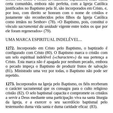
certa comunhão, embora não perfeita, com a Igreja Católica
justificados no Baptismo pela fé, são incorporados em Cristo, e,
por isso, com direito se honram com o nome de cristãos e
justamente são reconhecidos pelos filhos da Igreja Católica
como irmãos no Senhor» (78). «O Baptismo, pois, constitui
o
vínculo
sacramental da unidade
vigente entre todos os que por
ele foram regenerados» (79).
UMA MARCA ESPIRITUAL INDELÉVEL...
1272.
Incorporado em Cristo pelo Baptismo, o baptizado é
configurado com Cristo (80). O Baptismo marca o cristão com
um selo espiritual indelével
(«charactere»)
da sua pertença a
Cristo. Esta marca não é apagada por nenhum pecado, embora
o pecado impeça o Baptismo de produzir frutos de salvação
(81). Ministrado uma vez por todas, o Baptismo não pode ser
repetido.
1273.
Incorporados na Igreja pelo Baptismo, os fiéis receberam
o carácter sacramental que os consagra para o culto religioso
cristão (82). O selo baptismal capacita e compromete os cristãos
a servir a Deus mediante uma participação viva na santa liturgia
da Igreja, e a exercer o seu sacer­dócio baptismal pelo
testemunho duma vida santa e duma caridade eficaz (83).