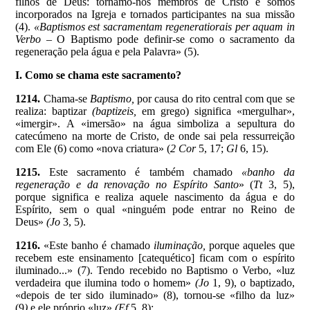
filhos de Deus: tornamo-nos membros de Cristo e somos
incorporados na Igreja e tornados participantes na sua missão
(4).
«Baptismos est sacramentam regeneratiorais per aquam in
Verbo –
O Baptismo pode definir-se como o sacramento da
regeneração pela água e pela Palavra» (5).
I. Como se chama este sacramento?
1214.
Chama-se
Baptismo,
por causa do rito central com que se
realiza: baptizar
(baptizeis,
em grego) significa «mergulhar»,
«imergir». A «imersão» na água simboliza a sepultura do
catecúmeno na morte de Cristo, de onde sai pela ressurreição
com Ele (6) como «nova criatura» (
2 Cor
5, 17;
Gl
6, 15).
1215.
Este sacramento é também chamado
«banho da
regeneração e da renovação no Espírito Santo
» (
Tt
3, 5),
porque significa e realiza aquele nascimento da água e do
Espírito, sem o qual «ninguém pode entrar no Reino de
Deus»
(Jo
3, 5).
1216.
«Este banho é chamado
iluminação,
porque aqueles que
recebem este ensinamento [catequético] ficam com o espírito
iluminado...» (7). Tendo recebido no Baptismo o Verbo, «luz
verdadeira que ilumina todo o homem»
(Jo
1, 9), o baptizado,
«depois de ter sido iluminado» (8), tornou-se «filho da luz»
(9
)
e ele próprio «luz»
(Ef
5, 8):