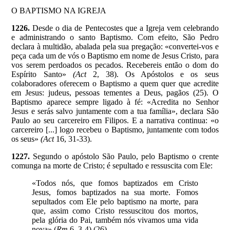
O BAPTISMO NA IGREJA
1226.
Desde o dia de Pentecostes que a Igreja vem celebrando
e administrando o santo Baptismo. Com efeito, São Pedro
declara à multidão, abalada pela sua pregação: «convertei-vos e
peça cada um de vós o Baptismo em nome de Jesus Cristo, para
vos serem perdoados os pecados. Recebereis então o dom do
Espírito Santo»
(Act
2, 38). Os Apóstolos e os seus
colaboradores oferecem o Baptismo a quem quer que acredite
em Jesus: judeus, pessoas tementes a Deus, pagãos (25). O
Baptismo aparece sempre ligado à fé: «Acredita no Senhor
Jesus e serás salvo juntamente com a tua família», declara São
Paulo ao seu carcereiro em Filipos. E a narrativa continua: «o
carcereiro [...] logo recebeu o Baptismo, juntamente com todos
os seus»
(Act
16, 31-33).
1227.
Segundo o apóstolo São Paulo, pelo Baptismo o crente
comunga na morte de Cristo; é sepultado e ressuscita com Ele:
«Todos nós, que fomos baptizados em Cristo
Jesus, fomos baptizados na sua morte. Fomos
sepultados com Ele pelo baptismo na morte, para
que, assim como Cristo ressuscitou dos mortos,
pela glória do Pai, também nós vivamos uma vida
nova» (
Rm
6, 3-4) (26).