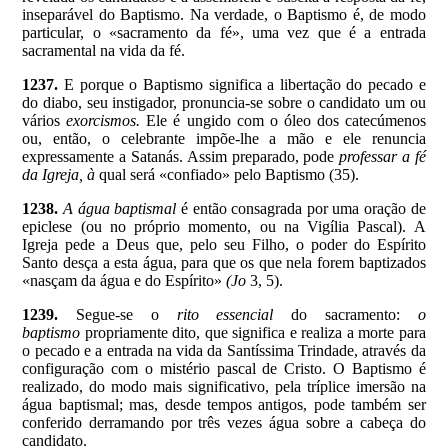
inseparável do Baptismo. Na verdade, o Baptismo é, de modo
particular, o «sacramento da fé», uma vez que é a entrada
sacramental na vida da fé.
1237.
E porque o Baptismo significa a libertação do pecado e
do diabo, seu instigador, pronuncia-se sobre o candidato um ou
vários
exorcismos.
Ele é ungido com o óleo dos catecúmenos
ou, então, o celebrante impõe-lhe a mão e ele renuncia
expressamente a Satanás. Assim preparado, pode
professar a fé
da Igreja, à
qual será «confiado» pelo Baptismo (35).
1238.
A água baptismal
é
então consagrada por uma oração de
epiclese (ou no próprio momento, ou na Vigília Pascal). A
Igreja pede a Deus que, pelo seu Filho, o poder do Espírito
Santo desça a esta água, para que os que nela forem baptizados
«nasçam da água e do Espírito»
(Jo
3, 5).
1239.
Segue-se o
rito essencial
do sacramento:
o
baptismo
propriamente dito, que significa e realiza a morte para
o pecado e a entrada na vida da Santíssima Trindade, através da
configuração com o mistério pascal de Cristo. O Baptismo é
realizado, do modo mais significativo, pela tríplice imersão na
água baptismal; mas, desde tempos antigos, pode também ser
conferido derramando por três vezes água sobre a cabeça do
candidato.