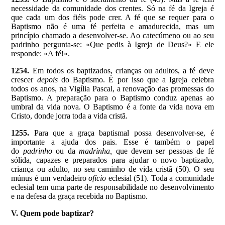
necessidade da comunidade dos crentes. Só na fé da Igreja é
que cada um dos fiéis pode crer. A fé que se requer para o
Baptismo não é uma fé perfeita e amadurecida, mas um
princípio chamado a desenvolver-se. Ao catecúmeno ou ao seu
padrinho pergunta-se: «Que pedis à Igreja de Deus?» E ele
responde: «A fé!».
1254.
Em todos os baptizados, crianças ou adultos, a fé deve
crescer
depois
do Baptismo. É por isso que a Igreja celebra
todos os anos, na Vigília Pascal, a renovação das promessas do
Baptismo. A preparação para o Baptismo conduz apenas ao
umbral da vida nova. O Baptismo é a fonte da vida nova em
Cristo, donde jorra toda a vida cristã.
1255.
Para que a graça baptismal possa desenvolver-se, é
importante a ajuda dos pais. Esse é também o papel
do
padrinho
ou da
madrinha,
que devem ser pessoas de fé
sólida, capazes e preparados para ajudar o novo baptizado,
criança ou adulto, no seu caminho de vida cristã (50). O seu
múnus é um verdadeiro
ofício
eclesial (51). Toda a comunidade
eclesial tem uma parte de responsabilidade no desenvolvimento
e na defesa da graça recebida no Baptismo.
V. Quem pode baptizar?