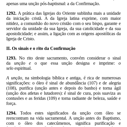
apenas uma unção pós-baptismal: a da Confirmação.
1292.
A prática das Igrejas do Oriente sublinha mais a unidade
da iniciação cristã. A da Igreja latina exprime, com maior
nitidez, a comunhão do novo cristão com o seu bispo, garante e
servidor da unidade da sua Igreja, da sua catolicidade e da sua
apostolicidade; e assim, a ligação com as origens apostólicas da
Igreja de Cristo.
II. Os sinais e o rito da Confirmação
1293.
No rito deste sacramento, convém considerar o sinal
da
unção e
o que essa unção designa e imprime:
o
selo
espiritual.
A unção,
na simbologia bíblica e antiga, é rica de numerosas
significações: o óleo é sinal de abundância (107) e de alegria
(108), purifica (unção antes e depois do banho) e torna ágil
(unção dos atletas e lutadores): é sinal de cura, pois suaviza as
contusões e as feridas (109) e torna radiante de beleza, saúde e
força.
1294.
Todos estes significados da unção com óleo se
reencontram na vida sacramental. A unção antes do Baptismo,
com o óleo dos catecúmenos, significa purificação e