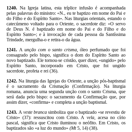
1240.
Na Igreja latina, esta tríplice infusão é acompanhada
pelas palavras do ministro: «N., eu te baptizo em nome do Pai e
do Filho e do Espírito Santo». Nas liturgias orientais, estando o
catecúmeno voltado para o Oriente, o sacerdote diz: «O servo
de Deus N. é baptizado em nome do Pai e do Filho e do
Espírito Santo»; e à invocação de cada pessoa da Santíssima
Trindade, mergulha-o e retira-o da água.
1241.
A
unção com o santo crisma,
óleo perfumado que foi
consagrado pelo bispo, significa o dom do Espírito Santo ao
novo baptizado. Ele tornou-se cristão, quer dizer, «ungido» pelo
Espírito Santo, incorporado em Cristo, que foi ungido
sacerdote, profeta e rei (36).
1242.
Na liturgia das Igrejas do Oriente, a unção pós-baptismal
é o sacramento da Crismação (Confirmação). Na liturgia
romana, anuncia uma segunda unção com o santo Crisma, que
será dada pelo bispo: o sacramento da Confirmação que, por
assim dizer, «confirma» e completa a unção baptismal.
1243.
A
veste branca
simboliza que o baptizado «se revestiu de
Cristo» (37): ressuscitou com Cristo. A
vela,
acesa no círio
pascal, significa que Cristo iluminou o neófito. Em Cristo, os
baptizados são «a luz do mundo»
(Mt
5, 14) (38).