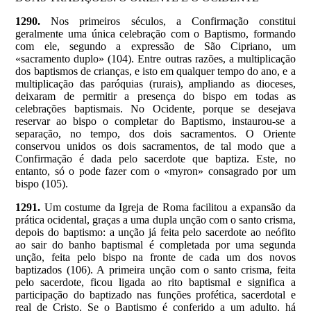
1290.
Nos primeiros séculos, a Confirmação constitui
geralmente uma única celebração com o Baptismo, formando
com ele, segundo a expressão de São Cipriano, um
«sacramento duplo» (104). Entre outras razões, a multiplicação
dos baptismos de crianças, e isto em qualquer tempo do ano, e a
multiplicação das paróquias (rurais), ampliando as dioceses,
deixaram de permitir a presença do bispo em todas as
celebrações baptismais. No Ocidente, porque se desejava
reservar ao bispo o completar do Baptismo, instaurou-se a
separação, no tempo, dos dois sacramentos. O Oriente
conservou unidos os dois sacramentos, de tal modo que a
Confirmação é dada pelo sacerdote que baptiza. Este, no
entanto, só o pode fazer com o «myron» consagrado por um
bispo (105).
1291.
Um costume da Igreja de Roma facilitou a expansão da
prática ocidental, graças a uma dupla unção com o santo crisma,
depois do baptismo: a unção já feita pelo sacerdote ao neófito
ao sair do banho baptismal é completada por uma segunda
unção, feita pelo bispo na fronte de cada um dos novos
baptizados (106). A primeira unção com o santo crisma, feita
pelo sacerdote, ficou ligada ao rito baptismal e significa a
participação do baptizado nas funções profética, sacerdotal e
real de Cristo. Se o Baptismo é conferido a um adulto, há