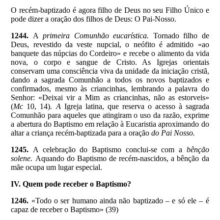
O recém-baptizado é agora filho de Deus no seu Filho Único e
pode dizer a oração dos filhos de Deus: O Pai-Nosso.
1244.
A
primeira Comunhão eucarística.
Tornado filho de
Deus, revestido da veste nupcial, o neófito é admitido «ao
banquete das núpcias do Cordeiro» e recebe o alimento da vida
nova, o corpo e sangue de Cristo. As Igrejas orientais
conservam uma consciência viva da unidade da iniciação cristã,
dando a sagrada Comunhão a todos os novos baptizados e
confirmados, mesmo às criancinhas, lembrando a palavra do
Senhor: «Deixai vir a Mim as criancinhas, não as estorveis»
(
Mc
10, 14).
A
Igreja latina, que reserva o acesso à sagrada
Comunhão para aqueles que atingiram o uso da razão, exprime
a abertura do Baptismo em relação à Eucaristia aproximando do
altar a criança recém-baptizada para a oração
do Pai Nosso.
1245.
A celebração do Baptismo conclui-se com a
bênção
solene.
Aquando do Baptismo de recém-nascidos, a bênção da
mãe ocupa um lugar especial.
IV. Quem pode receber o Baptismo?
1246.
«Todo o ser humano ainda não baptizado – e só ele – é
capaz de receber o Baptismo» (39)