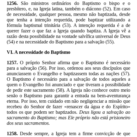
1256.
São ministros ordinários do Baptismo o bispo e o
presbítero, e, na Igreja latina, também o diácono (52). Em caso
de necessidade, qualquer pessoa, mesmo não baptizada, desde
que tenha a intenção requerida, pode baptizar utilizando a
fórmula baptismal trinitária (53). A intenção requerida é a de
querer fazer o que faz a Igreja quando baptiza. A Igreja vê a
razão desta possibilidade na vontade salvífica universal de Deus
(54) e na necessidade do Baptismo para a salvação (55).
VI. A necessidade do Baptismo
1257.
O próprio Senhor afirma que o Baptismo é necessário
para a salvação (56). Por isso, ordenou aos seus discípulos que
anunciassem o Evangelho e baptizassem todas as nações (57).
O Baptismo é necessário para a salvação de todos aqueles a
quem o Evangelho foi anunciado e que tiveram a possibilidade
de pedir este sacramento (58). A Igreja não conhece outro meio
senão o Baptismo para garantir a entrada na bem-aventurança
eterna. Por isso, tem cuidado em não negligenciar a missão que
recebeu do Senhor de fazer «renascer da água e do Espírito»
todos os que podem ser baptizados.
Deus ligou a salvação ao
sacramento do Baptismo; mas Ele próprio não está prisioneiro
dos seus sacramentos.
1258.
Desde sempre, a Igreja tem a firme convicção de que