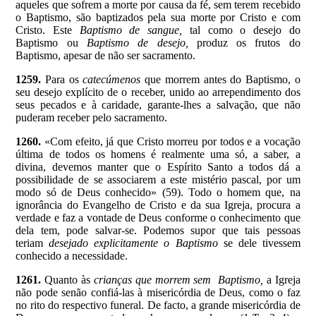
aqueles que sofrem a morte por causa da fé, sem terem recebido
o Baptismo, são baptizados pela sua morte por Cristo e com
Cristo. Este
Baptismo de sangue,
tal como o desejo do
Baptismo ou
Baptismo de desejo,
produz os frutos do
Baptismo, apesar de não ser sacramento.
1259.
Para os
catecúmenos
que morrem antes do Baptismo, o
seu desejo explícito de o receber, unido ao arrependimento dos
seus pecados e à caridade, garante-lhes a salvação, que não
puderam receber pelo sacramento.
1260.
«Com efeito, já que Cristo morreu por todos e a vocação
última de todos os homens é realmente uma só, a saber, a
divina, devemos manter que o Espírito Santo a todos dá a
possibilidade de se associarem a este mistério pascal, por um
modo só de Deus conhecido» (59). Todo o homem que, na
ignorância do Evangelho de Cristo e da sua Igreja, procura a
verdade e faz a vontade de Deus conforme o conhecimento que
dela tem, pode salvar-se. Podemos supor que tais pessoas
teriam
desejado explicitamente o Baptismo
se dele tivessem
conhecido a necessidade.
1261.
Quanto às
crianças que morrem sem Baptismo,
a Igreja
não pode senão confiá-las à misericórdia de Deus, como o faz
no rito do respectivo funeral. De facto, a grande misericórdia de