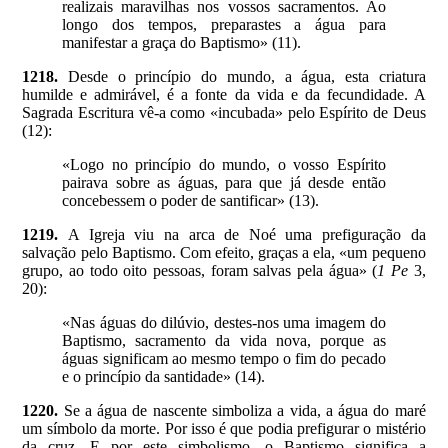
realizais maravilhas nos vossos sacramentos. Ao
longo dos tempos, preparastes a água para
manifestar a graça do Baptismo» (11).
1218.
Desde o princípio do mundo, a água, esta criatura
humilde e admirável, é a fonte da vida e da fecundidade. A
Sagrada Escritura vê-a como «incubada» pelo Espírito de Deus
(12):
«Logo no princípio do mundo, o vosso Espírito
pairava sobre as águas, para que já desde então
concebessem o poder de santificar» (13).
1219.
A Igreja viu na arca de Noé uma prefiguração da
salvação pelo Baptismo. Com efeito, graças a ela, «um pequeno
grupo, ao todo oito pessoas, foram salvas pela água» (
1 Pe
3,
20):
«Nas águas do dilúvio, destes-nos uma imagem do
Baptismo, sacramento da vida nova, porque as
águas significam ao mesmo tempo o fim do pecado
e o princípio da santidade» (14).
1220.
Se a água de nascente simboliza a vida, a água do maré
um símbolo da morte. Por isso é que podia prefigurar o mistério
da cruz. E por este simbolismo, o Baptismo significa a