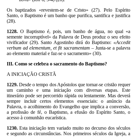
Os baptizados «revestem-se de Cristo» (27). Pelo Espírito
Santo, o Baptismo é um banho que purifica, santifica e justifica
(28).
1228.
O Baptismo é, pois, um banho de água, no qual «a
semente incorruptível» da Palavra de Deus produz o seu efeito
vivificador (29). Santo Agostinho dirá do Baptismo:
«Accedit
verbum ad elementum, et fit sacramentam –
Junta-se a palavra
ao elemento material e faz-se o sacramento» (30).
III. Como se celebra o sacramento do Baptismo?
A INICIAÇÃO CRISTÃ
1229.
Desde o tempo dos Apóstolos que tornar-se cristão requer
um caminho e uma iniciação com diversas etapas. Este
itinerário pode ser percorrido rápida ou lentamente. Mas deverá
sempre incluir certos elementos essenciais: o anúncio da
Palavra, o acolhimento do Evangelho que implica a conversão,
a profissão de fé, o Baptismo, a efusão do Espírito Santo, o
acesso à comunhão eucarística.
1230.
Esta iniciação tem variado muito no decurso dos séculos
e segundo as circunstâncias. Nos primeiros séculos da Igreja, a