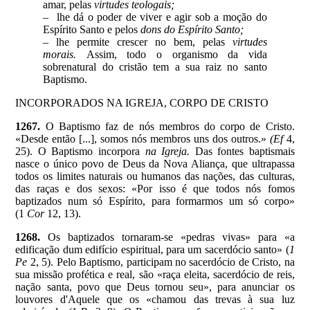
amar, pelas
virtudes teologais;
– lhe dá o poder de viver e agir sob a moção do
Espírito Santo e pelos
dons do Espírito Santo;
– lhe permite crescer no bem, pelas
virtudes
morais.
Assim, todo o organismo da vida
sobrenatural do cristão tem a sua raiz no santo
Baptismo.
INCORPORADOS NA IGREJA, CORPO DE CRISTO
1267.
O Baptismo faz de nós membros do corpo de Cristo.
«Desde então [...], somos nós membros uns dos outros.»
(Ef
4,
25). O Baptismo incorpora
na Igreja.
Das fontes baptismais
nasce o único povo de Deus
da Nova Aliança, que ultrapassa
todos os limites naturais ou humanos das nações, das culturas,
das raças e dos sexos: «Por isso é que todos nós fomos
baptizados num só Espírito, para formarmos um só corpo»
(1
Cor
12, 13).
1268.
Os baptizados tornaram-se «pedras vivas» para «a
edificação dum edifício espiritual, para um sacerdócio santo» (
1
Pe
2, 5). Pelo Baptismo, participam no sacerdócio de Cristo, na
sua missão profética e real, são «raça eleita, sacerdócio de reis,
nação santa, povo que Deus tornou seu», para anunciar os
louvores d'Aquele que os «chamou das trevas à sua luz