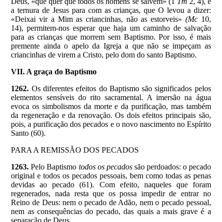
Deus, «que quer que todos os homens se salvem» (1
Tm
2, 4), e
a ternura de Jesus para com as crianças, que O levou a dizer:
«Deixai vir a Mim as criancinhas, não as estorveis»
(Mc
10,
14), permitem-nos esperar que haja um caminho de salvação
para as crianças que morrem sem Baptismo. Por isso, é mais
premente ainda o apelo da Igreja a que não se impeçam as
criancinhas de virem a Cristo, pelo dom do santo Baptismo.
VII. A graça do Baptismo
1262.
Os diferentes efeitos do Baptismo são significados pelos
elementos sensíveis do rito sacramental. A imersão na água
evoca os simbolismos da morte e da purificação, mas também
da regeneração e da renovação. Os dois efeitos principais são,
pois, a purificação dos pecados e o novo nascimento no Espírito
Santo (60).
PARA A REMISSÃO DOS PECADOS
1263.
Pelo Baptismo
todos os pecados
são perdoados: o pecado
original e todos os pecados pessoais, bem como todas as penas
devidas ao pecado (61). Com efeito, naqueles que foram
regenerados, nada resta que os possa impedir de entrar no
Reino de Deus: nem o pecado de Adão, nem o pecado pessoal,
nem as consequências do pecado, das quais a mais grave é a
separação de Deus.