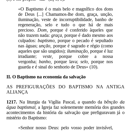
«O Baptismo é o mais belo e magnífico dos dons
de Deus [...] Chamamos-lhe dom, graça, unção,
iluminação, veste de incorruptibilidade, banho de
regeneração, selo e tudo o que há de mais
precioso.
Dom,
porque é conferido àqueles que
não trazem nada:
graça,
porque é dado mesmo aos
culpados:
baptismo,
porque o pecado é sepultado
nas águas;
unção,
porque é sagrado e régio (como
aqueles que são ungidos);
iluminação,
porque é luz
irradiante;
veste,
porque cobre a nossa
vergonha;
banho,
porque lava;
selo,
porque nos
guarda e é sinal do senhorio de Deus» (10).
II. O Baptismo na economia da salvação
AS PREFIGURAÇÕES DO BAPTISMO NA ANTIGA
ALIANÇA
1217.
Na liturgia da Vigília Pascal, a quando da
bênção da
água baptismal,
a Igreja faz solenemente memória dos grandes
acontecimentos da história da salvação que prefiguravam já o
mistério do Baptismo:
«Senhor nosso Deus: pelo vosso poder invisível,