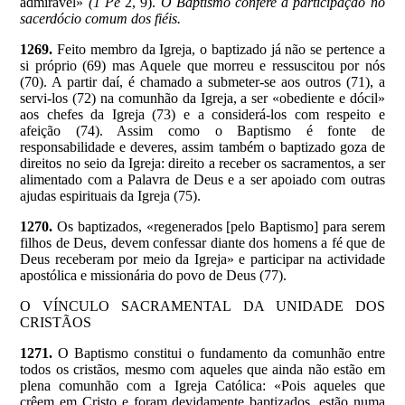
admirável»
(1 Pe
2, 9).
O Baptismo confere a participação no
sacerdócio comum dos fiéis.
1269.
Feito membro da Igreja, o baptizado já não se pertence a
si próprio (69) mas Aquele que morreu e ressuscitou por nós
(70). A partir daí, é chamado a submeter-se aos outros (71), a
servi-los (72) na comunhão da Igreja, a ser «obediente e dócil»
aos chefes da Igreja (73) e a considerá-los com respeito e
afeição (74). Assim como o Baptismo é fonte de
responsabilidade e deveres, assim também o baptizado goza de
direitos no seio da Igreja: direito a receber os sacramentos, a ser
alimentado com a Palavra de Deus e a ser apoiado com outras
ajudas espirituais da Igreja (75).
1270.
Os baptizados, «regenerados [pelo Baptismo] para serem
filhos de Deus, devem confessar diante dos homens a fé que de
Deus receberam por meio da Igreja» e participar na actividade
apostólica e missionária do povo de Deus (77).
O VÍNCULO SACRAMENTAL DA UNIDADE DOS
CRISTÃOS
1271.
O Baptismo constitui o fundamento da comunhão entre
todos os cristãos, mesmo com aqueles que ainda não estão em
plena comunhão com a Igreja Católica: «Pois aqueles que
crêem em Cristo e foram devidamente baptizados, estão numa