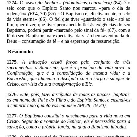
1274.
O
«selo do Senhor» («dominicus character»)
(84) é o
selo com que o Espírito Santo nos marcou «para o dia da
redenção»
(Ef
4, 30) (85). «O Baptismo é, efectivamente, o selo
da vida eterna» (86). O fiel que tiver «guardado o selo» até ao
fim, quer dizer, que tiver permanecido fiel às exigências do seu
Baptismo, poderá partir «marcado pelo sinal da fé» (87), com a
fé do seu Baptismo, na expectativa da visão bem-aventurada de
Deus – consumação da fé – e na esperança da ressurreição.
Resumindo:
1275.
A iniciação cristã faz-se pelo conjunto de três
sacramentos: o Baptismo, que é o princípio da vida nova; a
Confirmação, que é a consolidação da mesma vida; e a
Eucaristia, que alimenta o discípulo com o corpo e sangue de
Cristo, em vista da sua transformação n'Ele.
1276.
«Ide, pois, fazei discípulos de todas as nações, baptizai-
os em nome do Pai e do Filho e do Espírito Santo, e ensinai-os
a cumprir tudo quanto vos mandei» (Mt 28, 19-20).
1277.
O Baptismo constitui o nascimento para a vida nova em
Cristo. Segundo a vontade do Senhor; ele é necessário para a
salvação, como a própria Igreja, na qual o Baptismo introduz.