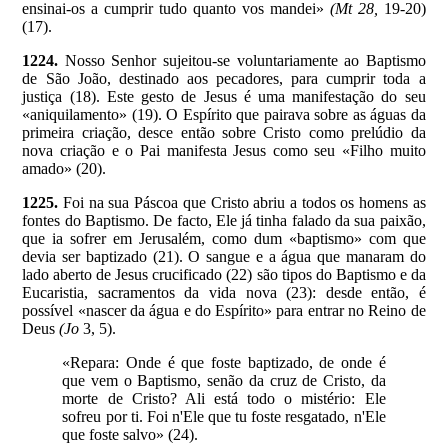
ensinai-os a cumprir tudo quanto vos mandei»
(Mt 28,
19-20)
(17).
1224.
Nosso Senhor sujeitou-se voluntariamente ao Baptismo
de São João, destinado aos pecadores, para cumprir toda a
justiça (18). Este gesto de Jesus é uma manifestação do seu
«aniquilamento» (19). O Espírito que pairava sobre as águas da
primeira criação, desce então sobre Cristo como prelúdio da
nova criação e o Pai manifesta Jesus como seu «Filho muito
amado» (20).
1225.
Foi na sua Páscoa que Cristo abriu a todos os homens as
fontes do Baptismo. De facto, Ele já tinha falado da sua paixão,
que ia sofrer em Jerusalém, como dum «baptismo» com que
devia ser baptizado (21). O sangue e a água que manaram do
lado aberto de Jesus crucificado (22) são tipos do Baptismo e da
Eucaristia, sacramentos da vida nova (23): desde então, é
possível «nascer da água e do Espírito» para entrar no Reino de
Deus
(Jo
3, 5).
«Repara: Onde é que foste baptizado, de onde é
que vem o Baptismo, senão da cruz de Cristo, da
morte de Cristo? Ali está todo o mistério: Ele
sofreu por ti. Foi n'Ele que tu foste resgatado, n'Ele
que foste salvo» (24).