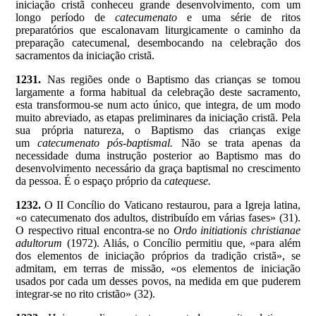
iniciação cristã conheceu grande desenvolvimento, com um
longo período de
catecumenato
e uma série de ritos
preparatórios que escalonavam liturgicamente o caminho da
preparação catecumenal, desembocando na celebração dos
sacramentos da iniciação cristã.
1231.
Nas regiões onde o Baptismo das crianças se tomou
largamente a forma habitual da celebração deste sacramento,
esta transformou-se num acto único, que integra, de um modo
muito abreviado, as etapas preliminares da iniciação cristã. Pela
sua própria natureza, o Baptismo das crianças exige
um
catecumenato pós-baptismal.
Não se trata apenas da
necessidade duma instrução posterior ao Baptismo mas do
desenvolvimento necessário da graça baptismal no crescimento
da pessoa. É o espaço próprio da
catequese.
1232.
O II Concílio do Vaticano restaurou, para a Igreja latina,
«o catecumenato dos adultos, distribuído em várias fases» (31).
O respectivo ritual encontra-se no
Ordo initiationis christianae
adultorum
(1972). Aliás, o Concílio permitiu que, «para além
dos elementos de iniciação próprios da tradição cristã», se
admitam, em terras de missão, «os elementos de iniciação
usados por cada um desses povos, na medida em que puderem
integrar-se no rito cristão» (32).