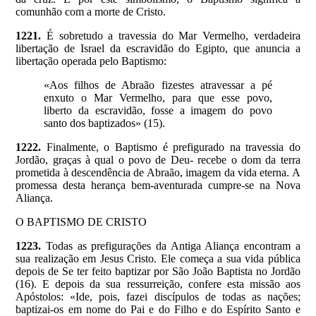
comunhão com a morte de Cristo.
1221.
É sobretudo a travessia do Mar Vermelho, verdadeira
libertação de Israel da escravidão do Egipto, que anuncia a
libertação operada pelo Baptismo:
«Aos filhos de Abraão fizestes atravessar a pé
enxuto o Mar Vermelho, para que esse povo,
liberto da escravidão, fosse a imagem do povo
santo dos baptizados» (15).
1222.
Finalmente, o Baptismo é prefigurado na travessia do
Jordão, graças à qual o povo de Deu- recebe o dom da terra
prometida à descendência de Abraão, imagem da vida eterna. A
promessa desta herança bem-aventurada cumpre-se na Nova
Aliança.
O BAPTISMO DE CRISTO
1223.
Todas as prefigurações da Antiga Aliança encontram a
sua realização em Jesus Cristo. Ele começa a sua vida pública
depois de Se ter feito baptizar por São João Baptista no Jordão
(16). E depois da sua ressurreição, confere esta missão aos
Apóstolos: «Ide, pois, fazei discípulos de todas as nações;
baptizai-os em nome do Pai e do Filho e do Espírito Santo e