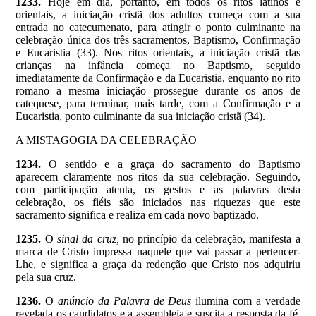
1233.
Hoje em dia, portanto, em todos os ritos latinos e
orientais, a iniciação cristã dos adultos começa com a sua
entrada no catecumenato, para atingir o ponto culminante na
celebração única dos três sacramentos, Baptismo, Confirmação
e Eucaristia (33). Nos ritos orientais, a iniciação cristã das
crianças na infância começa no Baptismo, seguido
imediatamente da Confirmação e da Eucaristia, enquanto no rito
romano a mesma iniciação prossegue durante os anos de
catequese, para terminar, mais tarde, com a Confirmação e a
Eucaristia, ponto culminante da sua iniciação cristã (34).
A MISTAGOGIA DA CELEBRAÇÃO
1234.
O sentido e a graça do sacramento do Baptismo
aparecem claramente nos ritos da sua celebração. Seguindo,
com participação atenta, os gestos e as palavras desta
celebração, os fiéis são iniciados nas riquezas que este
sacramento significa e realiza em cada novo baptizado.
1235.
O
sinal da cruz,
no princípio da celebração, manifesta a
marca de Cristo impressa naquele que vai passar a pertencer-
Lhe, e significa a graça da redenção que Cristo nos adquiriu
pela sua cruz.
1236.
O
anúncio da Palavra de Deus
ilumina com a verdade
revelada os candidatos e a assembleia e suscita a resposta da fé,