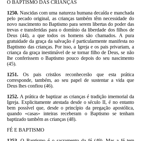
O BAPTISMO DAS CRIANÇAS
1250.
Nascidas com uma natureza humana decaída e manchada
pelo pecado original, as crianças também têm necessidade do
novo nascimento no Baptismo para serem libertas do poder das
trevas e transferidas para o domínio da liberdade dos filhos de
Deus (44), a que todos os homens são chamados. A pura
gratuidade da graça da salvação é particularmente manifesta no
Baptismo das crianças. Por isso, a Igreja e os pais privariam, a
criança da graça inestimável de se tornar filho de Deus, se não
lhe conferissem o Baptismo pouco depois do seu nascimento
(45).
1251.
Os pais cristãos reconhecerão que esta prática
corresponde, também, ao seu papel de sustentar a vida que
Deus lhes confiou (46).
1252.
A prática de baptizar as crianças é tradição imemorial da
Igreja. Explicitamente atestada desde o século II, é no entanto
bem possível que, desde o princípio da pregação apostólica,
quando «casas» inteiras receberam o Baptismo se tenham
baptizado também as crianças (48).
FÉ E BAPTISMO
1253.
O Baptismo é o sacramento da fé (49). Mas a fé tem