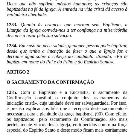
Deus que não supõem méritos humanos; as crianças são
baptizadas na fé da Igreja. A entrada na vida cristã dá acesso à
verdadeira liberdade.
1283.
Quanto às crianças que morrem sem Baptismo, a
Liturgia da Igreja convida-nos a ter confiança na misericórdia
divina e a rezar pela sua salvação.
1284.
Em caso de necessidade, qualquer pessoa pode baptizar,
desde que tenha a intenção de fazer o que a Igreja faz e
derrame água sobre a cabeça do candidato, dizendo: «Eu te
baptizo em nome do Pai e do Filho e do Espírito Santo».
ARTIGO 2
O SACRAMENTO DA CONFIRMAÇÃO
1285.
Com o Baptismo e a Eucaristia, o sacramento da
Confirmação constitui o conjunto dos «sacramentos da
iniciação cristã», cuja unidade deve ser salvaguardada. Por isso,
é preciso explicar aos fiéis que a recepção deste sacramento é
necessária para a plenitude da graça baptismal (90). Com efeito,
os baptizados «pelo sacramento da Confirmação, são mais
perfeitamente vinculados à Igreja, enriquecidos com uma força
especial do Espírito Santo e deste modo ficam mais estritamente