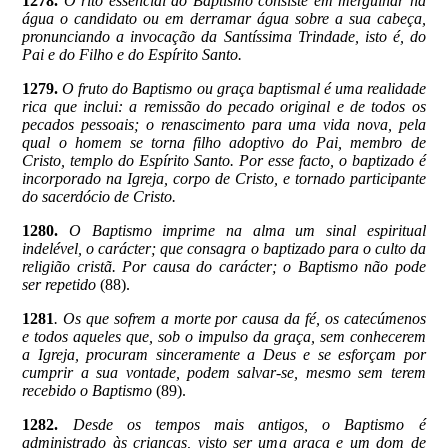
1278.
O rito essencial do Baptismo consiste em mergulhar na
água o candidato ou em derramar água sobre a sua cabeça,
pronunciando a invocação da Santíssima Trindade, isto é, do
Pai e do Filho e do Espírito Santo.
1279.
O fruto do Baptismo ou graça baptismal é uma realidade
rica que inclui: a remissão do pecado original e de todos os
pecados pessoais; o renascimento para uma vida nova, pela
qual o homem se torna filho adoptivo do Pai, membro de
Cristo, templo do Espírito Santo. Por esse facto, o baptizado é
incorporado na Igreja, corpo de Cristo, e tornado participante
do sacerdócio de Cristo.
1280.
O Baptismo imprime na alma um sinal espiritual
indelével, o carácter; que consagra o baptizado para o culto da
religião cristã. Por causa do carácter; o Baptismo não pode
ser repetido
(88).
1281
. Os que sofrem a morte por causa da fé, os catecúmenos
e todos aqueles que, sob o impulso da graça, sem conhecerem
a Igreja, procuram sinceramente a Deus e se esforçam por
cumprir a sua vontade, podem salvar-se, mesmo sem terem
recebido o Baptismo
(89).
1282.
Desde os tempos mais antigos, o Baptismo é
administrado às crianças, visto ser uma graça e um dom de