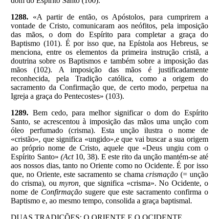
dom do Espírito Santo (100).
1288.
«A partir de então, os Apóstolos, para cumprirem a
vontade de Cristo, comunicaram aos neófitos, pela imposição
das mãos, o dom do Espírito para completar a graça do
Baptismo (101). É por isso que, na Epístola aos Hebreus, se
menciona, entre os elementos da primeira instrução cristã, a
doutrina sobre os Baptismos e também sobre a imposição das
mãos (102). A imposição das mãos é justificadamente
reconhecida, pela Tradição católica, como a origem do
sacramento da Confirmação que, de certo modo, perpetua na
Igreja a graça do Pentecostes» (103).
1289.
Bem cedo, para melhor significar o dom do Espírito
Santo, se acrescentou à imposição das mãos uma unção com
óleo perfumado (crisma). Esta unção ilustra o nome de
«cristão», que significa «ungido»,e que vai buscar a sua origem
ao próprio nome de Cristo, aquele que «Deus ungiu com o
Espírito Santo»
(Act
10, 38). E este rito da unção mantém-se até
aos nossos dias, tanto no Oriente como no Ocidente. É por isso
que, no Oriente, este sacramento se chama
crismação
(= unção
do crisma), ou
myron,
que significa «crisma». No Ocidente, o
nome de
Confirmação
sugere que este sacramento confirma o
Baptismo e, ao mesmo tempo, consolida a graça baptismal.
DUAS TRADIÇÕES: O ORIENTE E O OCIDENTE