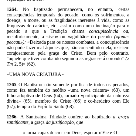
1264.
No baptizado permanecem, no entanto, certas
consequências temporais do pecado, como os sofrimentos, a
doença, a morte, ou as fragilidades inerentes à vida, como as
fraquezas de carácter, etc., assim como uma inclinação para o
pecado a que a Tradição chama
concupiscência
ou,
metaforicamente, a «isca» ou «aguilhão» do pecado
(«fomes
peccati»):
«Deixada para os nossos combates, a concupiscência
não pode fazer mal àqueles que, não consentindo nela, resistem
corajosamente pela graça de Cristo. Bem pelo contrário,
"aquele que tiver combatido segundo as regras será coroado"
(2
Tm
2, 5)» (62).
«UMA NOVA CRIATURA»
1265
O Baptismo não somente purifica de todos os pecados,
como faz também do neófito «uma nova criatura» (63), um
filho adoptivo de Deus (64), tornado «participante da natureza
divina» (65), membro de Cristo (66) e co-herdeiro com Ele
(67), templo do Espírito Santo (68).
1266.
A Santíssima Trindade confere ao baptizado
a graça
santificante,
a graça
da justificação,
que
– o torna capaz de crer em Deus, esperar n'Ele e O