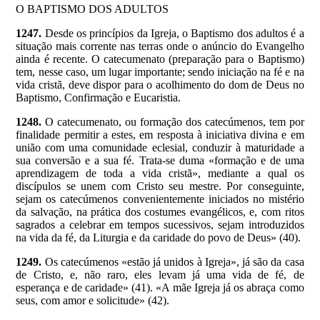
O BAPTISMO DOS ADULTOS
1247.
Desde os princípios da Igreja, o Baptismo dos adultos é a
situação mais corrente nas terras onde o anúncio do Evangelho
ainda é recente. O catecumenato (preparação para o Baptismo)
tem, nesse caso, um lugar importante; sendo iniciação na fé e na
vida cristã, deve dispor para o acolhimento do dom de Deus no
Baptismo, Confirmação e Eucaristia.
1248.
O catecumenato, ou formação dos catecúmenos, tem por
finalidade permitir a estes, em resposta à iniciativa divina e em
união com uma comunidade eclesial, conduzir à maturidade a
sua conversão e a sua fé. Trata-se duma «formação e de uma
aprendizagem de toda a vida cristã», mediante a qual os
discípulos se unem com Cristo seu mestre. Por conseguinte,
sejam os catecúmenos convenientemente iniciados no mistério
da salvação, na prática dos costumes evangélicos, e, com ritos
sagrados a celebrar em tempos sucessivos, sejam introduzidos
na vida da fé, da Liturgia e da caridade do povo de Deus» (40).
1249.
Os catecúmenos «estão já unidos à Igreja», já são da casa
de Cristo, e, não raro, eles levam já uma vida de fé, de
esperança e de caridade» (41). «A mãe Igreja já os abraça como
seus, com amor e solicitude» (42).