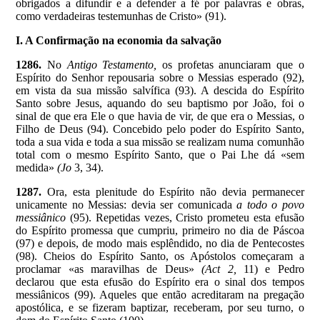
obrigados a difundir e a defender a fé por palavras e obras,
como verdadeiras testemunhas de Cristo» (91).
I. A Confirmação na economia da salvação
1286.
No
Antigo Testamento,
os profetas anunciaram que o
Espírito do Senhor repousaria sobre o Messias esperado (92),
em vista da sua missão salvífica (93). A descida do Espírito
Santo sobre Jesus, aquando do seu baptismo por João, foi o
sinal de que era Ele o que havia de vir, de que era o Messias, o
Filho de Deus (94). Concebido pelo poder do Espírito Santo,
toda a sua vida e toda a sua missão se realizam numa comunhão
total com o mesmo Espírito Santo, que o Pai Lhe dá «sem
medida»
(Jo
3, 34).
1287.
Ora, esta plenitude do Espírito não devia permanecer
unicamente no Messias: devia ser comunicada
a todo o povo
messiânico
(95). Repetidas vezes, Cristo prometeu esta efusão
do Espírito promessa que cumpriu, primeiro no dia de Páscoa
(97) e depois, de modo mais esplêndido, no dia de Pentecostes
(98). Cheios do Espírito Santo, os Apóstolos começaram a
proclamar «as maravilhas de Deus»
(Act 2,
11) e Pedro
declarou que esta efusão do Espírito era o sinal dos tempos
messiânicos (99). Aqueles que então acreditaram na pregação
apostólica, e se fizeram baptizar, receberam, por seu turno, o