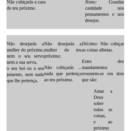
Não cobiçarás a casa
Nono:
Guardar
do teu próximo.
castidade nos
pensamentos e nos
desejos.
Não desejarás a
Não desejarás a
Décimo:
Não cobiçar
mulher do próximo,
mulher do teu
as coisas alheias.
nem o seu servo
próximo;
Estes dez
nem a sua serva,
Não cobiçarás ...
mandamentos
o seu boi ou o seu
nada que pertença
resumem-se em dois
jumento, nem nada
ao teu próximo.
que são:
que lhe pertença.
Amar a
Deus
sobre
todas as
coisas,
e ao
próximo