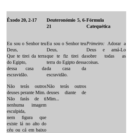
Êxodo 20, 2-17
Deuteronómio 5, 6-
Fórmula
21
Catequética
Eu sou o Senhor teu
Eu sou o Senhor teu
Primeiro:
Adorar a
Deus,
Deus,
Deus e amá-Lo
Que te tirei da terra
que te fiz tirei da
sobre todas as
do Egipto,
terra do Egipto dessa
coisas.
dessa casa da
da casa da
escravidão.
escravidão.
Não terás outros
Não terás outros
deuses perante Mim.
deuses diante de
Não farás de ti
Mim...
nenhuma imagem
esculpida,
nem figura que
existe lá no alto do
céu ou cá em baixo