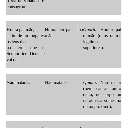
o dia de sábado e o
consagrou.
Honra pai mãe,
Honra teu pai e tua
Quarto:
Honrar pai
a fim de prolongares
mãe...
e mãe (e os outros
os teus dias
legítimos
na terra que o
superiores).
Senhor teu Deus te
vai dar.
Não matarás.
Não matarás.
Quinto:
Não matar
(nem causar outro
dano, no corpo ou
na alma, a si mesmo
ou
ao próximo).