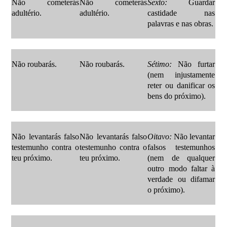
Não cometerás
Não cometerás
Sexto:
Guardar
adultério.
adultério.
castidade nas
palavras e nas obras.
Não roubarás.
Não roubarás.
Sétimo:
Não furtar
(nem injustamente
reter ou danificar os
bens do próximo).
Não levantarás falso
Não levantarás falso
Oitavo:
Não levantar
testemunho contra o
testemunho contra o
falsos testemunhos
teu próximo.
teu próximo.
(nem de qualquer
outro modo faltar à
verdade ou difamar
o próximo).