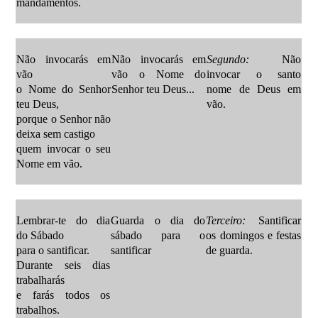
mandamentos.
Não invocarás em
Não invocarás em
Segundo:
Não
vão
vão o Nome do
invocar o santo
o Nome do Senhor
Senhor teu Deus...
nome de Deus em
teu Deus,
vão.
porque o Senhor não
deixa sem castigo
quem invocar o seu
Nome em vão.
Lembrar-te do dia
Guarda o dia do
Terceiro:
Santificar
do Sábado
sábado para o
os domingos e festas
para o santificar.
santificar
de guarda.
Durante seis dias
trabalharás
e farás todos os
trabalhos.