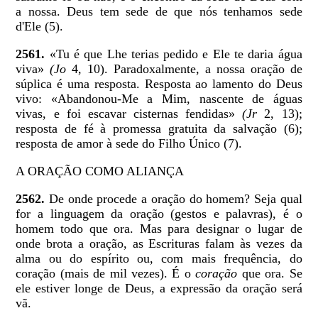
a nossa. Deus tem sede de que nós tenhamos sede
d'Ele (5).
2561.
«Tu é que Lhe terias pedido e Ele te daria água
viva»
(Jo
4, 10). Paradoxalmente, a nossa oração de
súplica é uma resposta. Resposta ao lamento do Deus
vivo: «Abandonou-Me a Mim, nascente de águas
vivas, e foi escavar cisternas fendidas»
(Jr
2, 13);
resposta de fé à promessa gratuita da salvação (6);
resposta de amor à sede do Filho Único (7).
A ORAÇÃO COMO ALIANÇA
2562.
De onde procede a oração do homem? Seja qual
for a linguagem da oração (gestos e palavras), é o
homem todo que ora. Mas para designar o lugar de
onde brota a oração, as Escrituras falam às vezes da
alma ou do espírito ou, com mais frequência, do
coração (mais de mil vezes). É o
coração
que ora. Se
ele estiver longe de Deus, a expressão da oração será
vã.