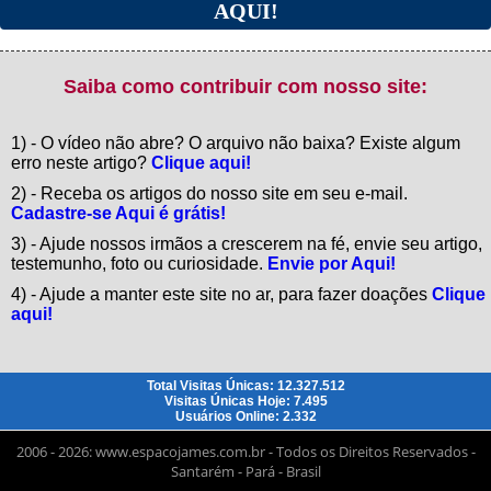
AQUI!
Saiba como contribuir com nosso site:
1) - O vídeo não abre? O arquivo não baixa? Existe algum
erro neste artigo?
Clique aqui!
2) - Receba os artigos do nosso site em seu e-mail.
Cadastre-se Aqui é grátis!
3) - Ajude nossos irmãos a crescerem na fé, envie seu artigo,
testemunho, foto ou curiosidade.
Envie por Aqui!
4) - Ajude a manter este site no ar, para fazer doações
Clique
aqui!
Total Visitas Únicas: 12.327.512
Visitas Únicas Hoje: 7.495
Usuários Online: 2.332
2006 - 2026: www.espacojames.com.br - Todos os Direitos Reservados -
Santarém - Pará - Brasil