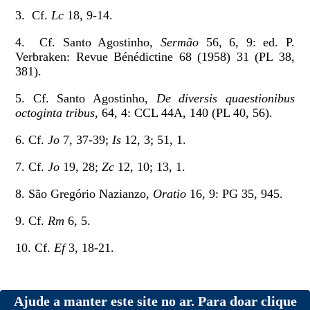
3. Cf.
Lc
18, 9-14.
4. Cf. Santo Agostinho,
Sermão
56, 6, 9: ed. P.
Verbraken: Revue Bénédictine 68 (1958) 31 (PL 38,
381).
5. Cf. Santo Agostinho,
De diversis quaestionibus
octoginta tribus
, 64, 4: CCL 44A, 140 (PL 40, 56).
6. Cf.
Jo
7, 37-39;
Is
12, 3; 51, 1.
7. Cf.
Jo
19, 28;
Zc
12, 10; 13, 1.
8. São Gregório Nazianzo,
Oratio
16, 9: PG 35, 945.
9. Cf.
Rm
6, 5.
10. Cf.
Ef
3, 18-21.
Ajude a manter este site no ar. Para doar clique