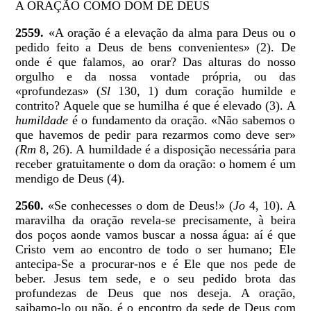
A ORAÇÃO COMO DOM DE DEUS
2559.
«A oração é a elevação da alma para Deus ou o
pedido feito a Deus de bens convenientes» (2). De
onde é que falamos, ao orar? Das alturas do nosso
orgulho e da nossa vontade própria, ou das
«profundezas» (
Sl
130, 1) dum coração humilde e
contrito? Aquele que se humilha é que é elevado (3). A
humildade
é o fundamento da oração. «Não sabemos o
que havemos de pedir para rezarmos como deve ser»
(Rm
8, 26). A
humildade é a disposição necessária para
receber gratuitamente o dom da oração: o homem é um
mendigo de Deus (4).
2560.
«Se conhecesses o dom de Deus!» (
Jo
4, 10). A
maravilha da oração revela-se precisamente, à beira
dos poços aonde vamos buscar a nossa água: aí é que
Cristo vem ao encontro de todo o ser humano; Ele
antecipa-Se a procurar-nos e é Ele que nos pede de
beber. Jesus tem sede, e o seu pedido brota das
profundezas de Deus que nos deseja. A oração,
saibamo-lo ou não, é o encontro da sede de Deus com