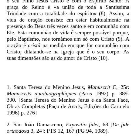
o seu Filho Jesus Cristo e com o Espírito Santo. A
graça do Reino é «a união de toda a Santíssima
Trindade com a totalidade do espírito» (8). Assim, a
vida de oração consiste em estar habitualmente na
presença do Deus três vezes santo e em comunhão com
Ele. Esta comunhão de vida é sempre possível porque,
pelo Baptismo, nos tornámos um só com Cristo (9). A
oração é
cristã
na medida em que for comunhão com
Cristo, dilatando-se na Igreja que é o seu corpo. As
suas dimensões são as do amor de Cristo (10).
1. Santa Teresa do Menino Jesus,
Manuscrit
C, 25r:
Manuscrits autobiographiques
(Paris 1992) p. 389-
390. [Santa Teresa do Menino Jesus e da Santa Face,
Obras Completas (Paço de Arcos, Edições do Carmelo
1996) p. 276]
2. São João Damasceno,
Expositio fidei
, 68 [
De fide
orthodoxa
3, 24]: PTS 12, 167 (PG 94, 1089).