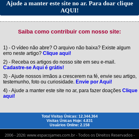
Ajude a manter este site no ar. Para doar clique
AQUI!
Saiba como contribuir com nosso site:
1) - O vídeo não abre? O arquivo não baixa? Existe algum
erro neste artigo?
Clique aqui!
2) - Receba os artigos do nosso site em seu e-mail.
Cadastre-se Aqui é grátis!
3) - Ajude nossos irmãos a crescerem na fé, envie seu artigo,
testemunho, foto ou curiosidade.
Envie por Aqui!
4) - Ajude a manter este site no ar, para fazer doações
Clique
aqui!
Total Visitas Únicas: 12.344.364
Visitas Únicas Hoje: 4.831
Usuários Online: 2.158
2006 - 2026: www.espacojames.com.br - Todos os Direitos Reservados -