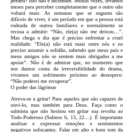
perdeu? Isto não é incomum. Muitas vezes, levamos
meses para perceber completamente que o outro não
voltará mais. As semanas que se seguem são
difíceis de viver, é um período em que a pessoa está
rodeada de outros familiares e normalmente se
recusa a admitir: “Não, ele(a) não me deixou…”.
Mas chega o dia que é preciso enfrentar a cruel
realidade: “Ele(a) não está mais entre nós e eu
preciso assumir a solidão, sabendo que meus pais e
meus amigos não se sentem mais obrigados a me
apoiar”. Não é de admirar que, no momento que
nos damos conta da irreversibilidade do drama,
vivamos um sofrimento próximo ao desespero:
“Não poderei me recuperar”.
O poder das lágrimas
Atreva-se a gritar! Para aqueles que são capazes de
ouvi-lo, mas também para Deus. Faça como o
salmista que não hesitou em gritar sua revolta ao
Todo-Poderoso (Salmos 6, 13, 22…). É importante
analisar e expressar emoções e sentimentos
negativos sufocantes. Falar em alto e bom tom da