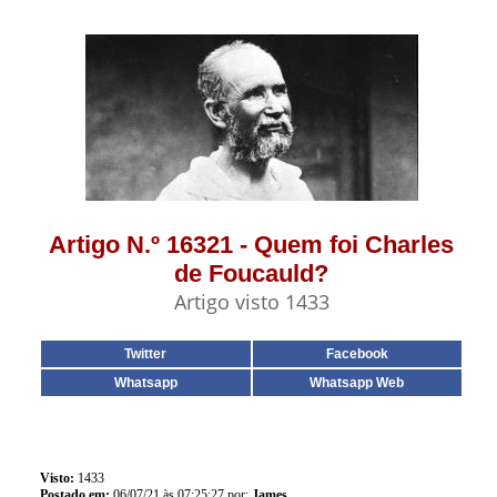
Artigo N.º 16321 - Quem foi Charles
de Foucauld?
Artigo visto 1433
Twitter
Facebook
Whatsapp
Whatsapp Web
Visto:
1433
Postado em:
06/07/21 às 07:25:27 por:
James