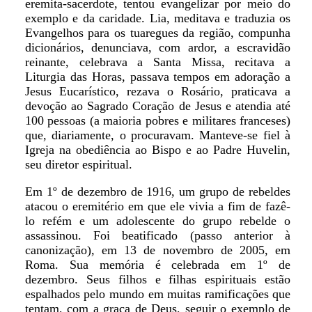
eremita-sacerdote, tentou evangelizar por meio do
exemplo e da caridade. Lia, meditava e traduzia os
Evangelhos para os tuaregues da região, compunha
dicionários, denunciava, com ardor, a escravidão
reinante, celebrava a Santa Missa, recitava a
Liturgia das Horas, passava tempos em adoração a
Jesus Eucarístico, rezava o Rosário, praticava a
devoção ao Sagrado Coração de Jesus e atendia até
100 pessoas (a maioria pobres e militares franceses)
que, diariamente, o procuravam. Manteve-se fiel à
Igreja na obediência ao Bispo e ao Padre Huvelin,
seu diretor espiritual.
Em 1º de dezembro de 1916, um grupo de rebeldes
atacou o eremitério em que ele vivia a fim de fazê-
lo refém e um adolescente do grupo rebelde o
assassinou. Foi beatificado (passo anterior à
canonização), em 13 de novembro de 2005, em
Roma. Sua memória é celebrada em 1º de
dezembro. Seus filhos e filhas espirituais estão
espalhados pelo mundo em muitas ramificações que
tentam, com a graça de Deus, seguir o exemplo de