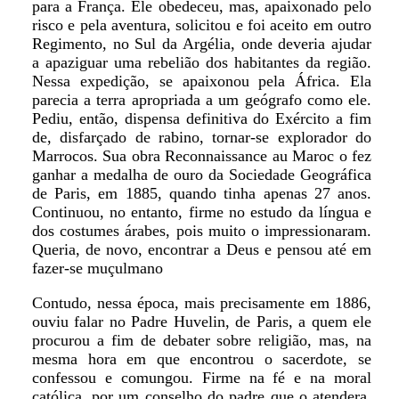
para a França. Ele obedeceu, mas, apaixonado pelo
risco e pela aventura, solicitou e foi aceito em outro
Regimento, no Sul da Argélia, onde deveria ajudar
a apaziguar uma rebelião dos habitantes da região.
Nessa expedição, se apaixonou pela África. Ela
parecia a terra apropriada a um geógrafo como ele.
Pediu, então, dispensa definitiva do Exército a fim
de, disfarçado de rabino, tornar-se explorador do
Marrocos. Sua obra Reconnaissance au Maroc o fez
ganhar a medalha de ouro da Sociedade Geográfica
de Paris, em 1885, quando tinha apenas 27 anos.
Continuou, no entanto, firme no estudo da língua e
dos costumes árabes, pois muito o impressionaram.
Queria, de novo, encontrar a Deus e pensou até em
fazer-se muçulmano
Contudo, nessa época, mais precisamente em 1886,
ouviu falar no Padre Huvelin, de Paris, a quem ele
procurou a fim de debater sobre religião, mas, na
mesma hora em que encontrou o sacerdote, se
confessou e comungou. Firme na fé e na moral
católica, por um conselho do padre que o atendera,