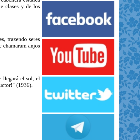
de clases y de los
es, trazendo seres
 se chamaram anjos
llegará el sol, el
uctor!" (1936).