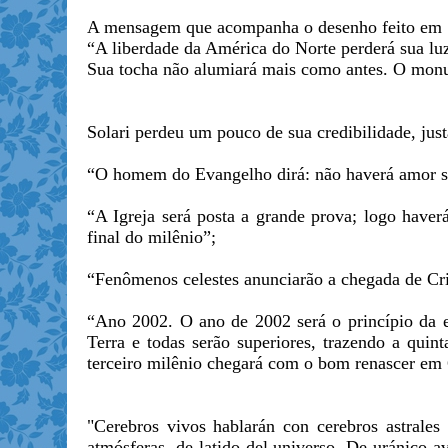
A mensagem que acompanha o desenho feito em 
“A liberdade da América do Norte perderá sua lu
Sua tocha não alumiará mais como antes. O monu
Solari perdeu um pouco de sua credibilidade, just
“O homem do Evangelho dirá: não haverá amor se
“A Igreja será posta a grande prova; logo haver
final do milênio”;
“Fenômenos celestes anunciarão a chegada de Cri
“Ano 2002. O ano de 2002 será o princípio da 
Terra e todas serão superiores, trazendo a quin
terceiro milênio chegará com o bom renascer em 
"Cerebros vivos hablarán con cerebros astrale
atmósferas, de latido del universo. De uránico ava