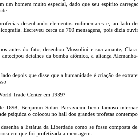
 em um homem muito especial, dado que seu espírito carrega
ade.
profecias desenhando elementos rudimentares e, ao lado de
sicografia. Escreveu cerca de 700 mensagens, pois dizia ouv
s antes do fato, desenhou Mussolini e sua amante, Clara
 antecipou detalhes da bomba atômica, a aliança Alemanha-
 lado depois que disse que a humanidade é criação de extrater
sso
o World Trade Center em 1939?
e 1898, Benjamin Solari Parravicini ficou famoso interna
idade psíquica o colocou no hall dos grandes profetas contempo
 desenha a Estátua da Liberdade como se fosse composta de 
 época em que foi profetizada a mensagem.