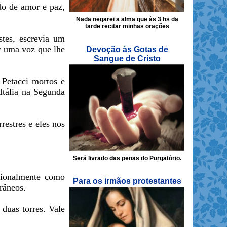
do de amor e paz,
Nada negarei a alma que às 3 hs da
tarde recitar minhas orações
stes, escrevia um
ir uma voz que lhe
Devoção às Gotas de
Sangue de Cristo
 Petacci mortos e
Itália na Segunda
restres e eles nos
Será livrado das penas do Purgatório.
cionalmente como
Para os irmãos protestantes
râneos.
duas torres. Vale