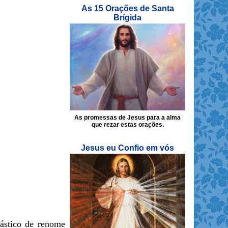
As 15 Orações de Santa
Brígida
As promessas de Jesus para a alma
que rezar estas orações.
Jesus eu Confio em vós
lástico de renome