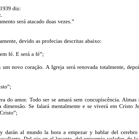
1939 diz:
z.
mento será atacado duas vezes.”
amente, devido as profecias descritas abaixo:
m fé. E será a fé”;
á um novo coração. A Igreja será renovada totalmente, depoi
sto”;
era do amor. Todo ser se amará sem concupiscência. Almas
ta dimensão. Se falará mentalmente e se viverá em Cristo J
Cristo”;
s y darán al mundo la hora a empezar y hablar del cerebr
sallante. Del ojo en el levante, del unicornio volador, de la 