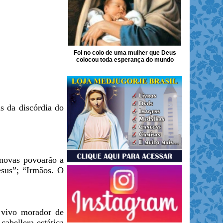
Foi no colo de uma mulher que Deus
colocou toda esperança do mundo
s da discórdia do
 novas povoarão a
esus”; “Irmãos. O
o vivo morador de
cabellera estática