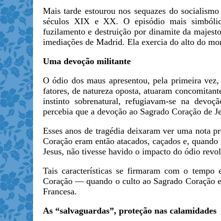
Mais tarde estourou nos sequazes do socialism
séculos XIX e XX. O episódio mais simbólic
fuzilamento e destruição por dinamite da majest
imediações de Madrid. Ela exercia do alto do mo
Uma devoção militante
O ódio dos maus apresentou, pela primeira vez, 
fatores, de natureza oposta, atuaram concomitan
instinto sobrenatural, refugiavam-se na devoç
percebia que a devoção ao Sagrado Coração de Jes
Esses anos de tragédia deixaram ver uma nota pr
Coração eram então atacados, caçados e, quando p
Jesus, não tivesse havido o impacto do ódio revo
Tais características se firmaram com o temp
Coração — quando o culto ao Sagrado Coração es
Francesa.
As “salvaguardas”, proteção nas calamidades