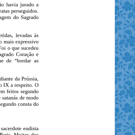
ão havia jurado a
ratas perseguidos.
imagem do Sagrado
tidas, levadas às
o mais expressivo
Foi o que sucedeu
Sagrado Coração e
me de “bordar as
iante da Prússia,
o IX a respeito. O
em feitos segundo
e satanás de modo
segundo consta do
sacerdote eudista
Paris. Muitos dos