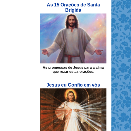
As 15 Orações de Santa
Brígida
As promessas de Jesus para a alma
que rezar estas orações.
Jesus eu Confio em vós