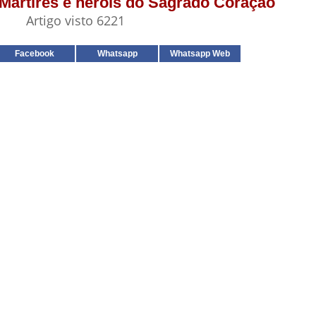
- Mártires e heróis do Sagrado Coração
Artigo visto 6221
Facebook
Whatsapp
Whatsapp Web