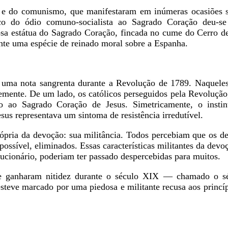
o e do comunismo, que manifestaram em inúmeras ocasiões s
o do ódio comuno-socialista ao Sagrado Coração deu-s
osa estátua do Sagrado Coração, fincada no cume do Cerro de
nte uma espécie de reinado moral sobre a Espanha.
uma nota sangrenta durante a Revolução de 1789. Naqueles t
temente. De um lado, os católicos perseguidos pela Revoluçã
ão ao Sagrado Coração de Jesus. Simetricamente, o instin
us representava um sintoma de resistência irredutível.
ópria da devoção: sua militância. Todos percebiam que os d
ossível, eliminados. Essas características militantes da dev
lucionário, poderiam ter passado despercebidas para muitos.
o e ganharam nitidez durante o século XIX — chamado o s
teve marcado por uma piedosa e militante recusa aos princí