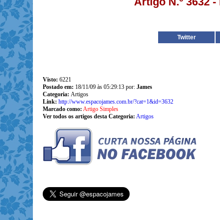
Artigo N.º 3632 
Twitter
Visto:
6221
Postado em:
18/11/09 às 05:29:13 por:
James
Categoria:
Artigos
Link:
http://www.espacojames.com.br/?cat=1&id=3632
Marcado como:
Artigo Simples
Ver todos os artigos desta Categoria:
Artigos