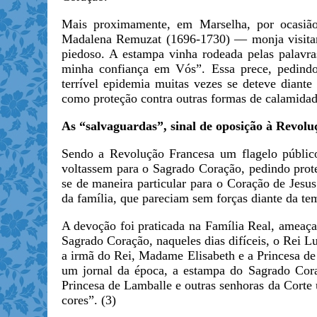
Mais proximamente, em Marselha, por ocasiã
Madalena Remuzat (1696-1730) — monja visitan
piedoso. A estampa vinha rodeada pelas palavr
minha confiança em Vós”. Essa prece, pedindo 
terrível epidemia muitas vezes se deteve diant
como proteção contra outras formas de calamidad
As “salvaguardas”, sinal de oposição à Revolu
Sendo a Revolução Francesa um flagelo público,
voltassem para o Sagrado Coração, pedindo prote
se de maneira particular para o Coração de Jesus.
da família, que pareciam sem forças diante da te
A devoção foi praticada na Família Real, ameaç
Sagrado Coração, naqueles dias difíceis, o Rei Lu
a irmã do Rei, Madame Elisabeth e a Princesa de
um jornal da época, a estampa do Sagrado Cor
Princesa de Lamballe e outras senhoras da Corte
cores”. (3)