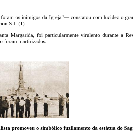
foram os inimigos da Igreja”— constatou com lucidez o gran
on S.J. (1)
nta Margarida, foi particularmente virulento durante a Re
o foram martirizados.
lista promoveu o simbólico fuzilamento da estátua do Sa