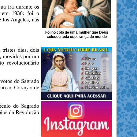
ua ira durante os
e em 1936: foi o
 los Angeles, nas
Foi no colo de uma mulher que Deus
colocou toda esperança do mundo
ristes dias, dois
o, movidos por um
to revolucionário
evotos do Sagrado
oção ao Coração de
éculo do Sagrado
pios da Revolução