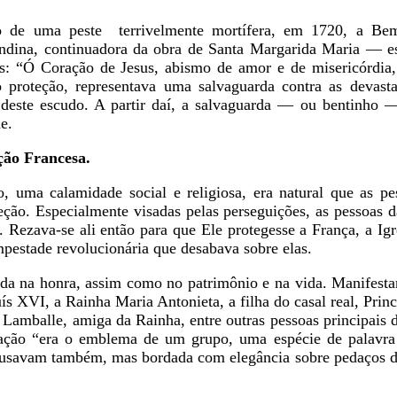
o de uma peste terrivelmente mortífera, em 1720, a Be
dina, continuadora da obra de Santa Margarida Maria — es
as: “Ó Coração de Jesus, abismo de amor e de misericórdia
proteção, representava uma salvaguarda contra as devast
e deste escudo. A partir daí, a salvaguarda — ou bentinho 
e.
ção Francesa.
 uma calamidade social e religiosa, era natural que as pe
ção. Especialmente visadas pelas perseguições, as pessoas d
 Rezava-se ali então para que Ele protegesse a França, a Igre
mpestade revolucionária que desabava sobre elas.
ada na honra, assim como no patrimônio e na vida. Manifest
ís XVI, a Rainha Maria Antonieta, a filha do casal real, Prin
 Lamballe, amiga da Rainha, entre outras pessoas principais 
ação “era o emblema de um grupo, uma espécie de palavra
 usavam também, mas bordada com elegância sobre pedaços de