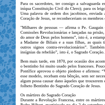
Para os sacerdotes, ter consigo a salvaguarda 
iníqua Constituição Civil do Clero); para os leig
Uma palavra de ordem dos jacobinos, enviada a
Coração de Jesus, se reconheceriam os membros d
"Milhares de pessoas — afirma o Pe. Gaugain —
Comissões Revolucionárias e lançadas na prisão,
do amor de Deus pelos homens”, isto é, a estamp
a Madame de Biliais e a suas filhas, as quais
outros signos contra-revolucionários”. També
insígnias da rebelião”, isto é, o Sagrado Coração.
Bem mais tarde, em 1870, por ocasião dos aconte
o bentinho foi muito usado pelos franceses. Pouc
Pontífice aprovou o objeto piedoso e afirmou: “
esse modelo, recebam esta bênção, sem ser neces
algum possa causar dano àqueles que trouxerem c
folheto Bentinho do Sagrado Coração de Jesus.
Os mártires do Sagrado Coração
Durante a Revolução Francesa, entre os mártire
Padre Hébert, martirizado no dia 2 de setembr