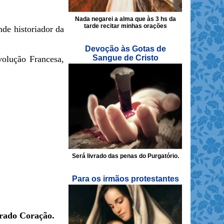
Nada negarei a alma que às 3 hs da
tarde recitar minhas orações
de historiador da
Devoção às Gotas de
Sangue de Cristo
volução Francesa,
Será livrado das penas do Purgatório.
Para os irmãos protestantes
grado Coração.