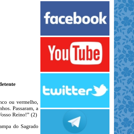
detente
anco ou vermelho,
nhos. Passaram, a
Vosso Reino!” (2)
stampa do Sagrado