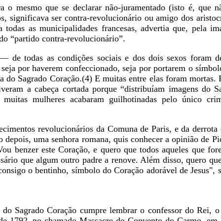
era o mesmo que se declarar não-juramentado (isto é, que n
os, significava ser contra-revolucionário ou amigo dos aristoc
 todas as municipalidades francesas, advertia que, pela 
o “partido contra-revolucionário”.
 de todas as condições sociais e dos dois sexos foram de
 seja por haverem confeccionado, seja por portarem o símbol
a do Sagrado Coração.(4) E muitas entre elas foram mortas. 
 tiveram a cabeça cortada porque “distribuíam imagens do 
m muitas mulheres acabaram guilhotinadas pelo único cri
cimentos revolucionários da Comuna de Paris, e da derrota d
o depois, uma senhora romana, quis conhecer a opinião de Pi
Vou benzer este Coração, e quero que todos aqueles que for
sário que algum outro padre a renove. Além disso, quero qu
onsigo o bentinho, símbolo do Coração adorável de Jesus", 
s do Sagrado Coração cumpre lembrar o confessor do Rei, o 
o de 1792, no chamado Massacre do Convento do Carmo, em 