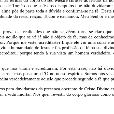
ar as feridas do corpo do seu Mestre curasse as feridas da no
dade de Tomé do que a fé dos discípulos que não duvidaram;
a alma põe de parte toda a dúvida e confirma-se na fé. Deste
alidade da ressurreição. Tocou e exclamou: Meu Senhor e me
prova das realidades que não se vêem, torna-se claro que 
is aquilo que se vê já não é objeto de fé, mas de conhecimen
or: Porque me viste, acreditaste? É que ele viu uma coisa e a
 viu a humanidade de Jesus e fez profissão de fé na sua div
acreditou, porque tendo à sua vista um homem verdadeiro,
s que não viram e acreditaram. Por esta frase, não há dúv
 carne, mas possuímo-l’O no nosso espírito. Somos nós visa
dita verdadeiramente aquele que procede segundo a fé que pr
vos para duvidarmos da presença operante de Cristo Divino en
dar a vida imortal. Nos quer revestir do corpo glorioso com