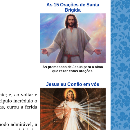
As 15 Orações de Santa
Brígida
As promessas de Jesus para a alma
que rezar estas orações.
Jesus eu Confio em vós
e; e, ao voltar e
cípulo incrédulo o
s, curou a ferida
modo admirável, a