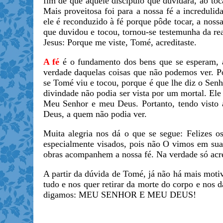
fim de que aquele discípulo que duvidara, ao toc
Mais proveitosa foi para a nossa fé a increduli
ele é reconduzido à fé porque pôde tocar, a noss
que duvidou e tocou, tornou-se testemunha da re
Jesus: Porque me viste, Tomé, acreditaste.
A fé
é o fundamento dos bens que se esperam, a 
verdade daquelas coisas que não podemos ver. Po
se Tomé viu e tocou, porque é que lhe diz o Senh
divindade não podia ser vista por um mortal. Ele
Meu Senhor e meu Deus. Portanto, tendo visto 
Deus, a quem não podia ver.
Muita alegria nos dá o que se segue: Felizes o
especialmente visados, pois não O vimos em sua
obras acompanhem a nossa fé. Na verdade só acre
A partir da dúvida de Tomé, já não há mais moti
tudo e nos quer retirar da morte do corpo e nos 
digamos: MEU SENHOR E MEU DEUS!