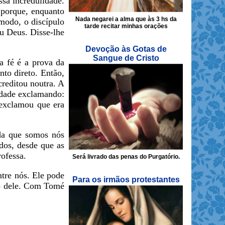
ssa incredulidade.
 porque, enquanto
Nada negarei a alma que às 3 hs da
 modo, o discípulo
tarde recitar minhas orações
u Deus. Disse-lhe
Devoção às Gotas de
Sangue de Cristo
a fé é a prova da
to direto. Então,
creditou noutra. A
indade exclamando:
 exclamou que era
ida que somos nós
dos, desde que as
ofessa.
Será livrado das penas do Purgatório.
tre nós. Ele pode
Para os irmãos protestantes
o o dele. Com Tomé