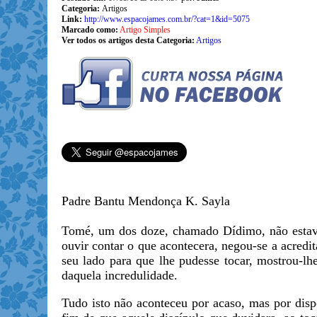
Categoria:
Artigos
Link:
http://www.espacojames.com.br/?cat=1&id=5075
Marcado como:
Artigo Simples
Ver todos os artigos desta Categoria:
Artigos
Padre Bantu Mendonça K. Sayla
Tomé, um dos doze, chamado Dídimo, não estava c
ouvir contar o que acontecera, negou-se a acredi
seu lado para que lhe pudesse tocar, mostrou-lh
daquela incredulidade.
Tudo isto não aconteceu por acaso, mas por dis