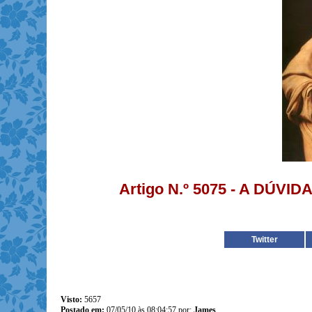
Artigo N.º 5075 - A DÚVID
Twitter
Visto:
5657
Postado em:
07/05/10 às 08:04:57 por:
James