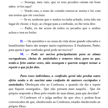
— Sossega, meu caro, que os teus pecados caíram em boas
mãos: ei-los aqui!
— Vendo isso, o rosto do coitado tornou-se sereno e foi com
um sorriso que ele concluiu:
— Se eu soubesse que o senhor os tinha achado, teria rido em
lugar de chorar; e hoje, ao chegar para a confissão, eu lhe teria dito:
— Padre, eu me acuso de todos os pecados que o senhor
achou e tem no bolso.
D.
— Os episódios e as cenas da vida desse grande educador e
humilíssimo Santo são sempre muito espirituosos. E finalmente, Padre,
para quem é que confissão geral pode ser nociva?
M.
—
Pode ser nociva principalmente para as almas
escrupulosas, cheias de ansiedades e temores vãos; para as que,
tendo-a feito outras vezes, não sossegam e querem sempre tornar a
repetir o que já foi dito.
Para esses indivíduos, a confissão geral não produz outro
efeito senão o de suscitar uma confusão de maiores escrúpulos e
ansiedades.
Obedeçam eles ao Confessor, e quando ele diz e repete
que fiquem sossegados... Que não pensem mais naquilo... Que ele
próprio responde a Deus pelo estado de suas almas, para que duvidar?
O Confessor vê e julga melhor do que eles, e podem ficar
convencidos de que, obedecendo ao Confessor, estarão obedecendo ao
próprio Deus.