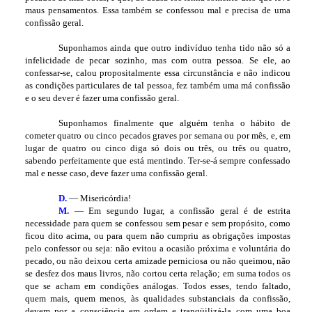
maus pensamentos. Essa também se confessou mal e precisa de uma
confissão geral.
Suponhamos ainda que outro indivíduo tenha tido não só a
infelicidade de pecar sozinho, mas com outra pessoa. Se ele, ao
confessar-se, calou propositalmente essa circunstância e não indicou
as condições particulares de tal pessoa, fez também uma má confissão
e o seu dever é fazer uma confissão geral.
Suponhamos finalmente que alguém tenha o hábito de
cometer quatro ou cinco pecados graves por semana ou por mês, e, em
lugar de quatro ou cinco diga só dois ou três, ou três ou quatro,
sabendo perfeitamente que está mentindo. Ter-se-á sempre confessado
mal e nesse caso, deve fazer uma confissão geral.
D.
— Misericórdia!
M.
— Em segundo lugar, a confissão geral é de estrita
necessidade para quem se confessou sem pesar e sem propósito, como
ficou dito acima, ou para quem não cumpriu as obrigações impostas
pelo confessor ou seja: não evitou a ocasião próxima e voluntária do
pecado, ou não deixou certa amizade perniciosa ou não queimou, não
se desfez dos maus livros, não cortou certa relação; em suma todos os
que se acham em condições análogas. Todos esses, tendo faltado,
quem mais, quem menos, às qualidades substanciais da confissão,
devem por a consciência em ordem e tranqüilizá-la com uma boa