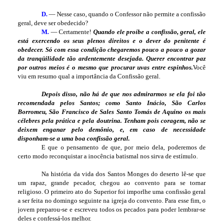
D.
— Nesse caso, quando o Confessor não permite a confissão
geral, deve ser obedecido?
M.
— Certamente!
Quando ele proíbe a confissão, geral, ele
está exercendo os seus plenos direitos e o dever do penitente é
obedecer. Só com essa condição chegaremos pouco a pouco a gozar
da tranqüilidade tão ardentemente desejada. Querer encontrar paz
por outros meios é o mesmo que procurar uvas entre espinhos.
Você
viu em resumo qual a importância da Confissão geral.
Depois disso, não há de que nos admirarmos se ela foi tão
recomendada pelos Santos; como Santo Inácio, São Carlos
Borromeu, São Francisco de Sales Santo Tomás de Aquino os mais
célebres pela prática e pela doutrina. Tenham pois coragem, não se
deixem enganar pelo demônio, e, em caso de necessidade
disponham-se a uma boa confissão geral.
E que o pensamento de que, por meio dela, poderemos de
certo modo reconquistar a inocência batismal nos sirva de estímulo.
Na história da vida dos Santos Monges do deserto lê-se que
um rapaz, grande pecador, chegou ao convento para se tornar
religioso. O primeiro ato do Superior foi impor­lhe uma confissão geral
a ser feita no domingo seguinte na igreja do convento. Para esse fim, o
jovem preparou-se e escreveu todos os pecados para poder lembrar-se
deles e confessá-los melhor.