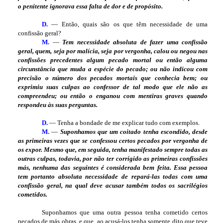
o penitente ignorava essa falta de dor e de propósito.
D.
— Então, quais são os que têm necessidade de uma
confissão geral?
M.
—
Tem necessidade absoluta de fazer uma confissão
geral, quem, seja por malícia, seja por vergonha, calou ou negou nas
confissões precedentes algum pecado mortal ou então alguma
circunstância que muda a espécie do pecado; ou não indicou com
precisão o número dos pecados mortais que conhecia bem; ou
exprimiu suas culpas ao confessor de tal modo que ele não as
compreendeu; ou então o enganou com mentiras graves quando
respondeu às suas perguntas.
D.
— Tenha a bondade de me explicar tudo com exemplos.
M.
—
Suponhamos que um coitado tenha escondido, desde
as primeiras vezes que se confessou certos pecados por vergonha de
os expor. Mesmo que, em seguida, tenha manifestado sempre todas as
outras culpas, todavia, por não ter corrigido as primeiras confissões
más, nenhuma das seguintes é considerada bem feita. Essa pessoa
tem portanto absoluta necessidade de repará-las todas com uma
confissão geral, na qual deve acusar também todos os sacrilégios
cometidos.
Suponhamos que uma outra pessoa tenha cometido certos
pecados de más obras, e que, ao acusá-los tenha somente dito que teve