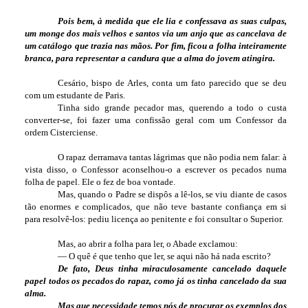
Pois bem, à medida que ele lia e confessava as suas culpas,
um monge dos mais velhos e santos via um anjo que as cancelava de
um catálogo que trazia nas mãos. Por fim, ficou a folha inteiramente
branca, para representar a candura que a alma do jovem atingira.
Cesário, bispo de Arles, conta um fato parecido que se deu
com um estudante de Paris.
Tinha sido grande pecador mas, querendo a todo o custa
converter-se, foi fazer uma confissão geral com um Confessor da
ordem Cisterciense.
O rapaz derramava tantas lágrimas que não podia nem falar: à
vista disso, o Confessor aconselhou-o a escrever os pecados numa
folha de papel. Ele o fez de boa vontade.
Mas, quando o Padre se dispôs a lê-los, se viu diante de casos
tão enormes e complicados, que não teve bastante confiança em si
para resolvê-los: pediu licença ao penitente e foi consultar o Superior.
Mas, ao abrir a folha para ler, o Abade exclamou:
— O quê é que tenho que ler, se aqui não há nada escrito?
De fato, Deus tinha miraculosamente cancelado daquele
papel todos os pecados do rapaz, como já os tinha cancelado da sua
alma.
Mas que necessidade temos nós de procurar os exemplos dos