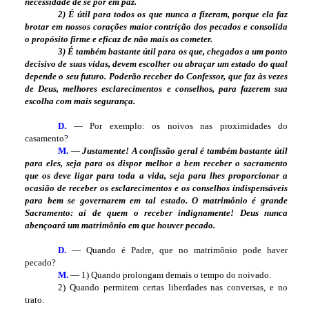
necessidade de se por em paz.
2) É útil para todos os que nunca a fizeram, porque ela faz
brotar em nossos corações maior contrição dos pecados e consolida
o propósito firme e eficaz de não mais os cometer.
3) É também bastante útil para os que, chegados a um ponto
decisivo de suas vidas, devem escolher ou abraçar um estado do qual
depende o seu futuro. Poderão receber do Confessor, que faz às vezes
de Deus, melhores esclarecimentos e conselhos, para fazerem sua
escolha com mais segurança.
D.
— Por exemplo: os noivos nas proximidades do
casamento?
M.
—
Justamente! A confissão geral é também bastante útil
para eles, seja para os dispor melhor a bem receber o sacramento
que os deve ligar para toda a vida, seja para lhes proporcionar a
ocasião de receber os esclarecimentos e os conselhos indispensáveis
para bem se governarem em tal estado. O matrimônio é grande
Sacramento: ai de quem o receber indignamente! Deus nunca
abençoará um matrimônio em que houver pecado.
D.
— Quando é Padre, que no matrimônio pode haver
pecado?
M.
— 1) Quando prolongam demais o tempo do noivado.
2) Quando permitem certas liberdades nas conversas, e no
trato.