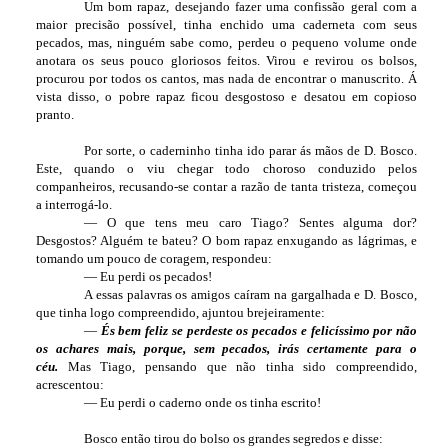
Um bom rapaz, desejando fazer uma confissão geral com a
maior precisão possível, tinha enchido uma caderneta com seus
pecados, mas, ninguém sabe como, perdeu o pequeno volume onde
anotara os seus pouco gloriosos feitos. Virou e revirou os bolsos,
procurou por todos os cantos, mas nada de encontrar o manuscrito. Á
vista disso, o pobre rapaz ficou desgostoso e desatou em copioso
pranto.
Por sorte, o caderninho tinha ido parar ás mãos de D. Bosco.
Este, quando o viu chegar todo choroso conduzido pelos
companheiros, recusando-se contar a razão de tanta tristeza, começou
a interrogá-lo.
— O que tens meu caro Tiago? Sentes alguma dor?
Desgostos? Alguém te bateu? O bom rapaz enxugando as lágrimas, e
tomando um pouco de coragem, respondeu:
— Eu perdi os pecados!
A essas palavras os amigos caíram na gargalhada e D. Bosco,
que tinha logo compreendido, ajuntou brejeiramente:
—
És bem feliz se perdeste os pecados e felicíssimo por não
os achares mais, porque, sem pecados, irás certamente para o
céu.
Mas Tiago, pensando que não tinha sido compreendido,
acrescentou:
— Eu perdi o caderno onde os tinha escrito!
Bosco então tirou do bolso os grandes segredos e disse: