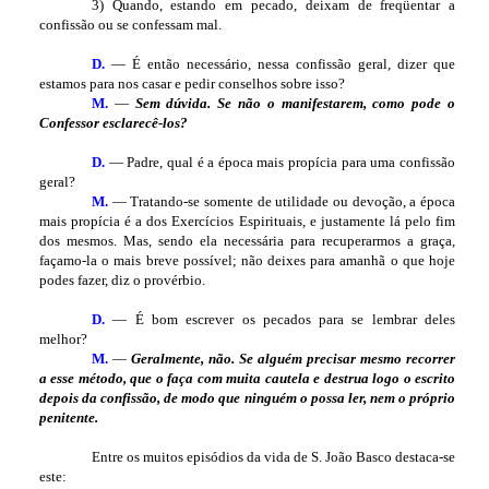
3) Quando, estando em pecado, deixam de freqüentar a
confissão ou se confessam mal.
D.
— É então necessário, nessa confissão geral, dizer que
estamos para nos casar e pedir conselhos sobre isso?
M.
—
Sem dúvida. Se não o manifestarem, como pode o
Confessor esclarecê-los?
D.
— Padre, qual é a época mais propícia para uma confissão
geral?
M.
— Tratando-se somente de utilidade ou devoção, a época
mais propícia é a dos Exercícios Espirituais, e justamente lá pelo fim
dos mesmos. Mas, sendo ela necessária para recuperarmos a graça,
façamo-la o mais breve possível; não deixes para amanhã o que hoje
podes fazer, diz o provérbio.
D.
— É bom escrever os pecados para se lembrar deles
melhor?
M.
—
Geralmente, não. Se alguém precisar mesmo recorrer
a esse método, que o faça com muita cautela e destrua logo o escrito
depois da confissão, de modo que ninguém o possa ler, nem o próprio
penitente.
Entre os muitos episódios da vida de S. João Basco destaca-se
este: