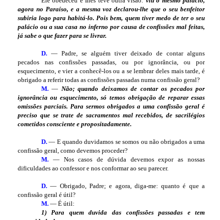
Ele obedeceu e Inês teve outra visão:
viu o mesmo palácio,
agora no Paraíso, e a mesma voz declarou-lhe que o seu benfeitor
subiria logo para habitá-lo. Pois bem, quem tiver medo de ter o seu
palácio ou a sua casa no inferno por causa de confissões mal feitas,
já sabe o que fazer para se livrar.
D.
— Padre, se alguém tiver deixado de contar alguns
pecados nas confissões passadas, ou por ignorância, ou por
esquecimento, e vier a conhecê-los ou a se lembrar deles mais tarde, é
obrigado a referir todas as confissões passadas numa confissão geral?
M.
—
Não; quando deixamos de contar os pecados por
ignorância ou esquecimento, só temos obrigação de reparar essas
omissões parciais. Para sermos obrigados a uma confissão geral é
preciso que se trate de sacramentos mal recebidos, de sacrilégios
cometidos consciente e propositadamente.
D.
— E quando duvidamos se somos ou não obrigados a uma
confissão geral, como devemos proceder?
M.
— Nos casos de dúvida devemos expor as nossas
dificuldades ao confessor e nos conformar ao seu parecer.
D.
— Obrigado, Padre; e agora, diga-me: quanto é que a
confissão geral é útil?
M.
— É útil:
1) Para quem duvida das confissões passadas e tem