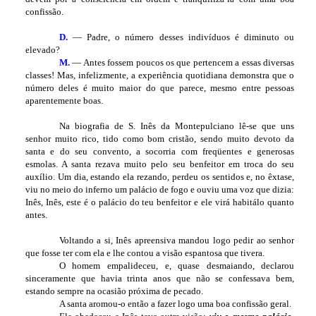
confissão.
D.
— Padre, o número desses indivíduos é diminuto ou
elevado?
M.
— Antes fossem poucos os que pertencem a essas diversas
classes! Mas, infelizmente, a experiência quotidiana demonstra que o
número deles é muito maior do que parece, mesmo entre pessoas
aparentemente boas.
Na biografia de S. Inês da Montepulciano lê-se que uns
senhor muito rico, tido como bom cristão, sendo muito devoto da
santa e do seu convento, a socorria com freqüentes e generosas
esmolas. A santa rezava muito pelo seu benfeitor em troca do seu
auxílio. Um dia, estando ela rezando, perdeu os sentidos e, no êxtase,
viu no meio do inferno um palácio de fogo e ouviu uma voz que dizia:
Inês, Inês, este é o palácio do teu benfeitor e ele virá habitá­lo quanto
antes.
Voltando a si, Inês apreensiva mandou logo pedir ao senhor
que fosse ter com ela e lhe contou a visão espantosa que tivera.
O homem empalideceu, e, quase desmaiando, declarou
sinceramente que havia trinta anos que não se confessava bem,
estando sempre na ocasião próxima de pecado.
A santa aromou-o então a fazer logo uma boa confissão geral.