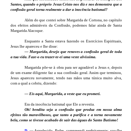
Santos, quando o próprio Jesus Cristo nos diz e nos demonstra que a
confissão geral torna realmente a dar a inocência batismal?
Além do que contei sobre Margarida de Cortona, no capítulo
dos efeitos admiráveis da Confissão, podemos falar ainda de Santa
Margarida Alacoque.
Enquanto a Santa estava fazendo os Exercícios Espirituais,
Jesus lhe apareceu e lhe disse:
— Margarida, desejo que renoves a confissão geral de toda
a tua vida. Faze-o eu trazer-te-ei uma veste alvíssima.
Margarida põe-se à obra para ser agradável a Jesus e, depois
de um exame diligente faz a sua confissão geral. Assim que terminou,
Jesus apareceu novamente, tendo nas mãos uma túnica muito alva,
com a qual a cobriu, dizendo:
— Eis aqui, Margarida, a veste que eu prometi.
Era da inocência batismal que Ele a revestia.
Oh! bendita seja a confissão que produz em nossa alma
efeitos tão maravilhosos, que tanto a purifica e a torna novamente
bela, como se tivesse acabado de sair das águas do Santo Batismo!
D.
— Agradecido, Padre, compreendi perfeitamente; sou-lhe