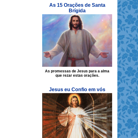
As 15 Orações de Santa
Brígida
As promessas de Jesus para a alma
que rezar estas orações.
Jesus eu Confio em vós