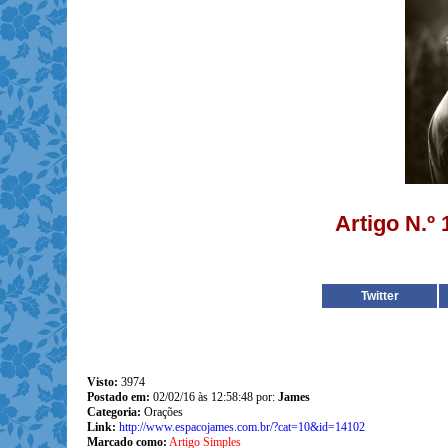
Artigo N.º
Twitter
Visto:
3974
Postado em:
02/02/16 às 12:58:48 por:
James
Categoria:
Orações
Link:
http://www.espacojames.com.br/?cat=10&id=14102
Marcado como:
Artigo Simples