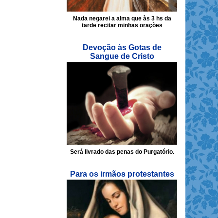
Nada negarei a alma que às 3 hs da
tarde recitar minhas orações
Devoção às Gotas de
Sangue de Cristo
Será livrado das penas do Purgatório.
Para os irmãos protestantes