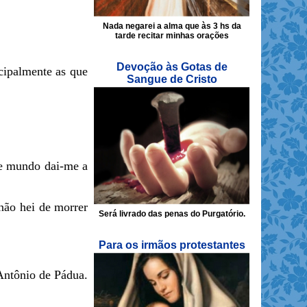
Nada negarei a alma que às 3 hs da
tarde recitar minhas orações
Devoção às Gotas de
ncipalmente as que
Sangue de Cristo
te mundo dai-me a
não hei de morrer
Será livrado das penas do Purgatório.
Para os irmãos protestantes
 Antônio de Pádua.