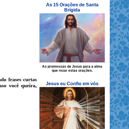
As 15 Orações de Santa
Brígida
As promessas de Jesus para a alma
que rezar estas orações.
ndo frases curtas
Jesus eu Confio em vós
so você queira,
.