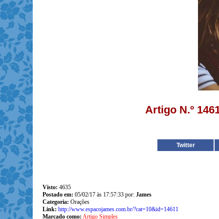
Artigo N.º 146
Twitter
Visto:
4635
Postado em:
05/02/17 às 17:57:33 por:
James
Categoria:
Orações
Link:
http://www.espacojames.com.br/?cat=10&id=14611
Marcado como:
Artigo Simples