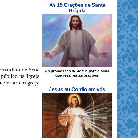
As 15 Orações de Santa
Brígida
ernardino de Sena
As promessas de Jesus para a alma
público na Igreja
que rezar estas orações.
ia: estar em graça
Jesus eu Confio em vós