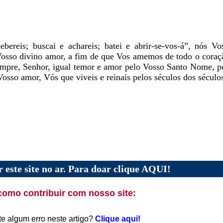
ebereis; buscai e achareis; batei e abrir-se-vos-á”, nós V
Vosso divino amor, a fim de que Vos amemos de todo o coraçã
empre, Senhor, igual temor e amor pelo Vosso Santo Nome, po
Vosso amor, Vós que viveis e reinais pelos séculos dos sécul
 este site no ar. Para doar clique AQUI!
como contribuir com nosso site:
te algum erro neste artigo?
Clique aqui!