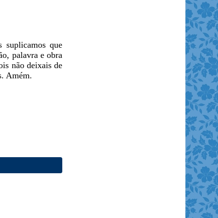
os suplicamos que
o, palavra e obra
is não deixais de
os. Amém.