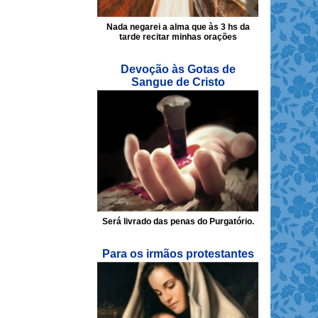
Nada negarei a alma que às 3 hs da
tarde recitar minhas orações
Devoção às Gotas de
Sangue de Cristo
Será livrado das penas do Purgatório.
Para os irmãos protestantes