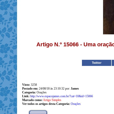
Artigo N.º 15066 - Uma oraç
Twitter
Visto:
3258
Postado em:
24/08/18 às 23:10:32 por:
James
Categoria:
Orações
Link:
http://www.espacojames.com.br/?cat=10&id=15066
Marcado como:
Artigo Simples
Ver todos os artigos desta Categoria:
Orações