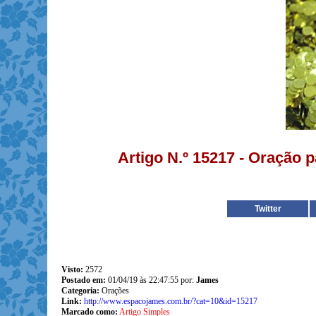
Artigo N.º 15217 - Oração 
Twitter
Visto:
2572
Postado em:
01/04/19 às 22:47:55 por:
James
Categoria:
Orações
Link:
http://www.espacojames.com.br/?cat=10&id=15217
Marcado como:
Artigo Simples