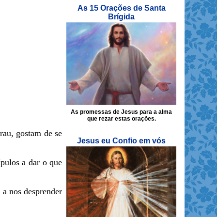
As 15 Orações de Santa
Brígida
As promessas de Jesus para a alma
que rezar estas orações.
rau, gostam de se
Jesus eu Confio em vós
ípulos a dar o que
 a nos desprender