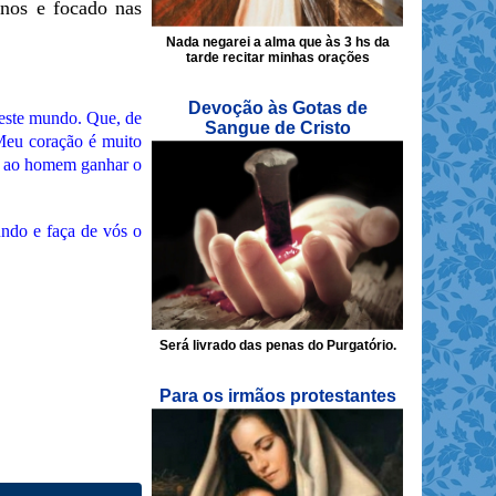
enos e focado nas
Nada negarei a alma que às 3 hs da
tarde recitar minhas orações
Devoção às Gotas de
deste mundo. Que, de
Sangue de Cristo
 Meu coração é muito
ará ao homem ganhar o
ndo e faça de vós o
Será livrado das penas do Purgatório.
Para os irmãos protestantes