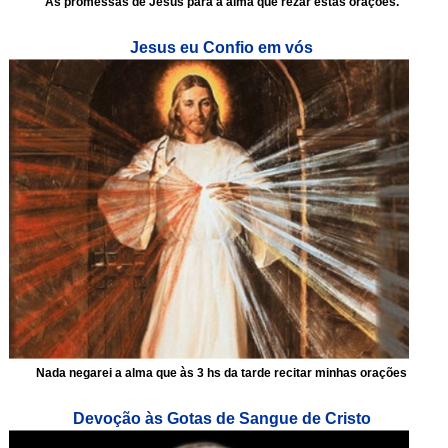
As promessas de Jesus para a alma que rezar estas orações.
Jesus eu Confio em vós
Nada negarei a alma que às 3 hs da tarde recitar minhas orações
Devoção às Gotas de Sangue de Cristo