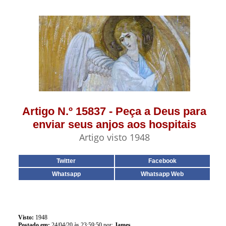
Artigo N.º 15837 - Peça a Deus para
enviar seus anjos aos hospitais
Artigo visto 1948
Twitter
Facebook
Whatsapp
Whatsapp Web
Visto:
1948
Postado em:
24/04/20 às 23:59:50 por:
James