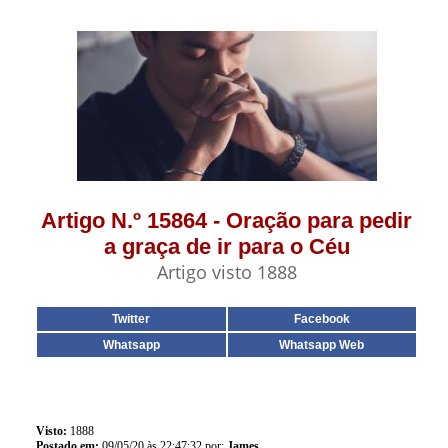
Artigo N.º 15864 - Oração para pedir
a graça de ir para o Céu
Artigo visto 1888
Twitter
Facebook
Whatsapp
Whatsapp Web
Visto:
1888
Postado em:
09/05/20 às 22:47:32 por:
James