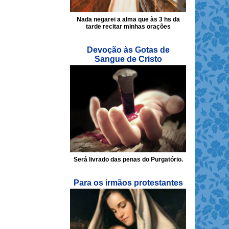
Nada negarei a alma que às 3 hs da
tarde recitar minhas orações
Devoção às Gotas de
Sangue de Cristo
Será livrado das penas do Purgatório.
Para os irmãos protestantes