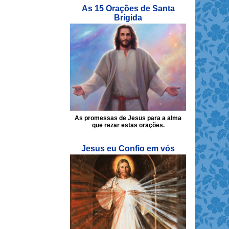
As 15 Orações de Santa
Brígida
As promessas de Jesus para a alma
que rezar estas orações.
Jesus eu Confio em vós