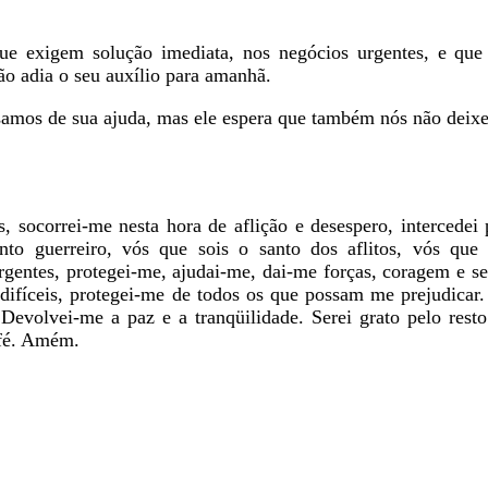
ue exigem solução imediata, nos negócios urgentes, e que
ão adia o seu auxílio para amanhã.
samos de sua ajuda, mas ele espera que também nós não dei
, socorrei-me nesta hora de aflição e desespero, intercedei
to guerreiro, vós que sois o santo dos aflitos, vós que
rgentes, protegei-me, ajudai-me, dai-me forças, coragem e se
difíceis, protegei-me de todos os que possam me prejudicar.
Devolvei-me a paz e a tranqüilidade. Serei grato pelo rest
 fé. Amém.