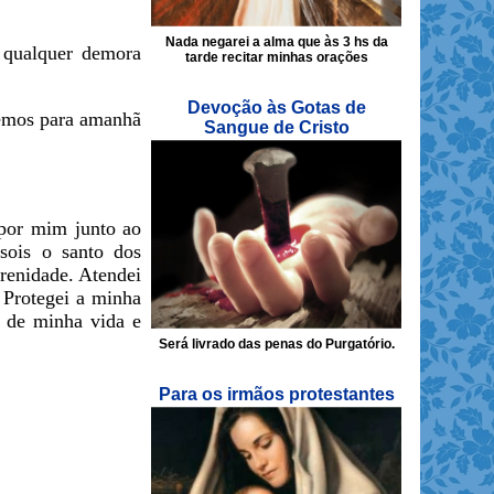
Nada negarei a alma que às 3 hs da
 qualquer demora
tarde recitar minhas orações
Devoção às Gotas de
xemos para amanhã
Sangue de Cristo
 por mim junto ao
 sois o santo dos
renidade. Atendei
 Protegei a minha
o de minha vida e
Será livrado das penas do Purgatório.
Para os irmãos protestantes