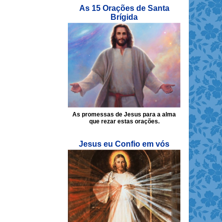
As 15 Orações de Santa
Brígida
As promessas de Jesus para a alma
que rezar estas orações.
Jesus eu Confio em vós