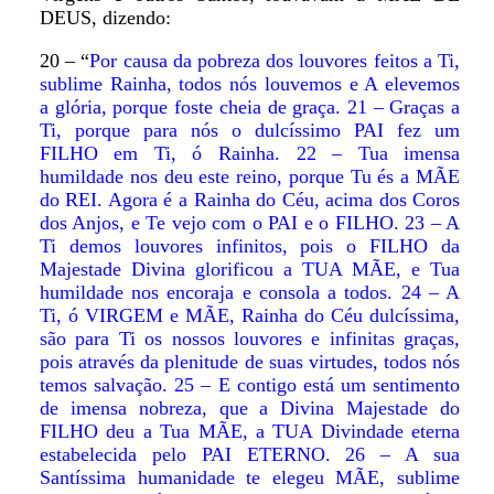
DEUS, dizendo:
20 – “
Por causa da pobreza dos louvores feitos a Ti,
sublime Rainha, todos nós louvemos e A elevemos
a glória, porque foste cheia de graça. 21 – Graças a
Ti, porque para nós o dulcíssimo PAI fez um
FILHO em Ti, ó Rainha. 22 – Tua imensa
humildade nos deu este reino, porque Tu és a MÃE
do REI. Agora é a Rainha do Céu, acima dos Coros
dos Anjos, e Te vejo com o PAI e o FILHO. 23 – A
Ti demos louvores infinitos, pois o FILHO da
Majestade Divina glorificou a TUA MÃE, e Tua
humildade nos encoraja e consola a todos. 24 – A
Ti, ó VIRGEM e MÃE, Rainha do Céu dulcíssima,
são para Ti os nossos louvores e infinitas graças,
pois através da plenitude de suas virtudes, todos nós
temos salvação. 25 – E contigo está um sentimento
de imensa nobreza, que a Divina Majestade do
FILHO deu a Tua MÃE, a TUA Divindade eterna
estabelecida pelo PAI ETERNO. 26 – A sua
Santíssima humanidade te elegeu MÃE, sublime