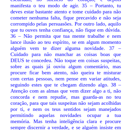
manifesta o teu modo de agir. 35 – Portanto, tu
deves estar bastante atento e tome cuidado para não
cometer nenhuma falta, fique precavido e não seja
corrompido pelas persuasões. Por outro lado, aquilo
que tu ouves tenha confiança, não fique em dúvida.
36 – Não permita que tua mente trabalhe e nem
lance ilusão ao teu espírito, se em algum momento
alguém vem te dizer alguma novidade. 37 –
Cuidado para não manchar as coisas boas que
DEUS te concedeu. Não toque em coisas suspeitas,
sobre as quais já ouviu algum comentário, mas
procure ficar bem atento, não queira te misturar
com certas pessoas, nem pense em variar atitudes,
seguindo estes que te chegam dizendo algo. 38 –
Atenção com as almas que vem dizer algo a ti, não
concorda e nem repudie, mas guarda-as no teu
coração, para que tais suspeitas não sejam acolhidas
por ti, e nem os teus sentidos sejam manejados
permitindo aquelas novidades ocupar a tua
memória. Mas tenha inteligência clara e procure
sempre discernir a verdade, e se alguém insiste em