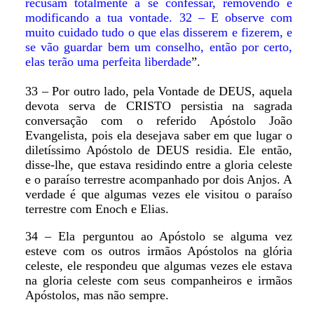
recusam totalmente a se confessar, removendo e
modificando a tua vontade. 32 – E observe com
muito cuidado tudo o que elas disserem e fizerem, e
se vão guardar bem um conselho, então por certo,
elas terão uma perfeita liberdade
”.
33 – Por outro lado, pela Vontade de DEUS, aquela
devota serva de CRISTO persistia na sagrada
conversação com o referido Apóstolo João
Evangelista, pois ela desejava saber em que lugar o
diletíssimo Apóstolo de DEUS residia. Ele então,
disse-lhe, que estava residindo entre a gloria celeste
e o paraíso terrestre acompanhado por dois Anjos. A
verdade é que algumas vezes ele visitou o paraíso
terrestre com Enoch e Elias.
34 – Ela perguntou ao Apóstolo se alguma vez
esteve com os outros irmãos Apóstolos na glória
celeste, ele respondeu que algumas vezes ele estava
na gloria celeste com seus companheiros e irmãos
Apóstolos, mas não sempre.