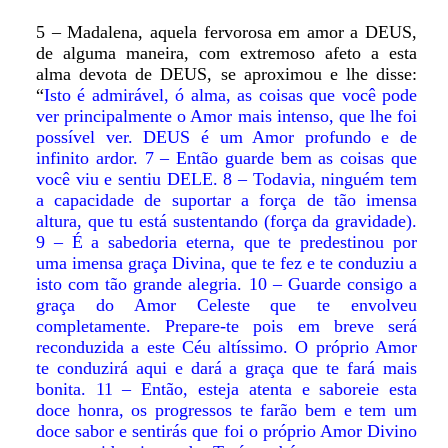
5 – Madalena, aquela fervorosa em amor a DEUS,
de alguma maneira, com extremoso afeto a esta
alma devota de DEUS, se aproximou e lhe disse:
“
Isto é admirável, ó alma, as coisas que você pode
ver principalmente o Amor mais intenso, que lhe foi
possível ver. DEUS é um Amor profundo e de
infinito ardor. 7 – Então guarde bem as coisas que
você viu e sentiu DELE. 8 – Todavia, ninguém tem
a capacidade de suportar a força de tão imensa
altura, que tu está sustentando (força da gravidade).
9 – É a sabedoria eterna, que te predestinou por
uma imensa graça Divina, que te fez e te conduziu a
isto com tão grande alegria. 10 – Guarde consigo a
graça do Amor Celeste que te envolveu
completamente. Prepare-te pois em breve será
reconduzida a este Céu altíssimo. O próprio Amor
te conduzirá aqui e dará a graça que te fará mais
bonita. 11 – Então, esteja atenta e saboreie esta
doce honra, os progressos te farão bem e tem um
doce sabor e sentirás que foi o próprio Amor Divino