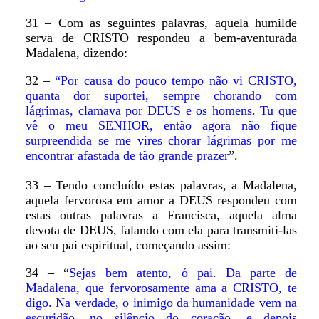
31 – Com as seguintes palavras, aquela humilde
serva de CRISTO respondeu a bem-aventurada
Madalena, dizendo:
32 –
“Por causa do pouco tempo não vi CRISTO,
quanta dor suportei, sempre chorando com
lágrimas, clamava por DEUS e os homens. Tu que
vê o meu SENHOR, então agora não fique
surpreendida se me vires chorar lágrimas por me
encontrar afastada de tão grande prazer
”.
33 – Tendo concluído estas palavras, a Madalena,
aquela fervorosa em amor a DEUS respondeu com
estas outras palavras a Francisca, aquela alma
devota de DEUS, falando com ela para transmiti-las
ao seu pai espiritual, começando assim:
34 – “
Sejas bem atento, ó pai. Da parte de
Madalena, que fervorosamente ama a CRISTO, te
digo. Na verdade, o inimigo da humanidade vem na
escuridão, no silêncio do coração, e depois