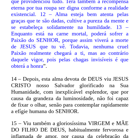
que providenciou tudo. Terá também a recompensa
eterna por tua roupa ser digna conforme a realidade
existencial. 12 – Alma esteja bem atenta pelas
graças que te são dadas, cultive a pureza da mente e
se estabeleça solidamente na humildade. 13 –
Enquanto está na carne mortal, poderá sofrer a
Paixão do SENHOR, porque assim viverá a morte
de JESUS que tu vê. Todavia, nenhuma cruel
Paixão realmente chegará a ti, mas ao contrário
daquele vigor, pois pelas chagas invisíveis é que
obterá a honra
”.
14 – Depois, esta alma devota de DEUS viu JESUS
CRISTO nosso Salvador glorificado na Sua
Humanidade, com inexplicável esplendor, que por
causa da grandeza da luminosidade, não foi capaz
de fixar o olhar, senão para contemplar rapidamente
a efígie humana do SENHOR.
15 – Viu também a gloriosíssima VIRGEM e MÃE
DO FILHO DE DEUS, habitualmente fervorosa e
inflamada de amor, por causa da celebração da