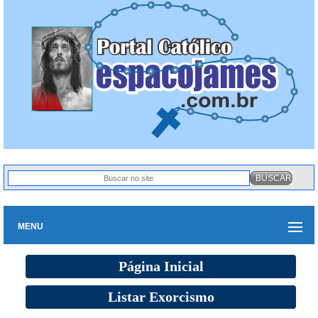
MENU
Página Inicial
Listar Exorcismo