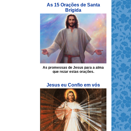
As 15 Orações de Santa
Brígida
As promessas de Jesus para a alma
que rezar estas orações.
Jesus eu Confio em vós