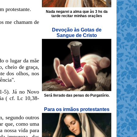
m protestante.
Nada negarei a alma que às 3 hs da
tarde recitar minhas orações
lhos me chamam de
Devoção às Gotas de
Sangue de Cristo
do o lugar da mãe
o, cheio de graça,
nte dos olhos, nos
ência".
1-5). Já no Novo
Será livrado das penas do Purgatório.
a ( cf. Lc 10,38-
Para os irmãos protestantes
m, segundo outros
car que, como uma
da nossa vida para
 da impureza, das