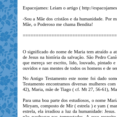
Espacojames: Leiam o artigo ( http://espacojame
-Sou a Mãe dos cristãos e da humanidade. Por 
Mãe, o Poderoso me chama Bendita!
====================================
O significado do nome de Maria tem atraído a at
de Jesus na história da salvação. São Pedro Caní
que mereça ser escrito, lido, louvado, pintado e
ouvidos e nas mentes de todos os homens e de se
No Antigo Testamento este nome foi dado some
Testamento encontramos diversas mulheres com e
42), Maria, mãe de Tiago ( cf. Mt 27, 56-61), Ma
Para uma boa parte dos estudiosos, o nome Mari
Miryam, composto de Mir ( estrela ) e yam ( ma
estrela, ela irradiou a luz da humanidade: Jesus
não naufragar nas tempestades. A esse respeito