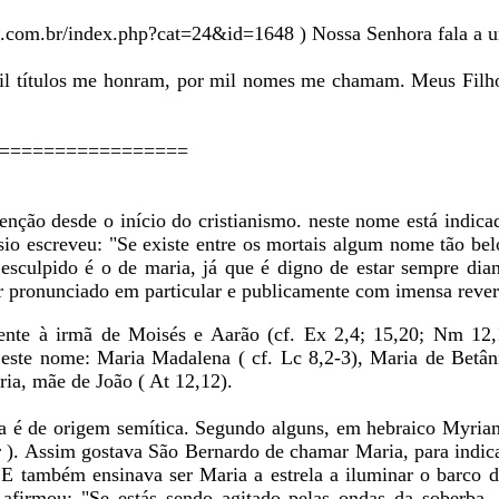
s.com.br/index.php?cat=24&id=1648 ) Nossa Senhora fala a u
mil títulos me honram, por mil nomes me chamam. Meus Fi
=================
enção desde o início do cristianismo. neste nome está indica
sio escreveu: "Se existe entre os mortais algum nome tão bel
 esculpido é o de maria, já que é digno de estar sempre dia
r pronunciado em particular e publicamente com imensa rever
nte à irmã de Moisés e Aarão (cf. Ex 2,4; 15,20; Nm 12,
ste nome: Maria Madalena ( cf. Lc 8,2-3), Maria de Betâni
ria, mãe de João ( At 12,12).
a é de origem semítica. Segundo alguns, em hebraico Myria
r ). Assim gostava São Bernardo de chamar Maria, para indi
. E também ensinava ser Maria a estrela a iluminar o barco 
 afirmou: "Se estás sendo agitado pelas ondas da soberba,