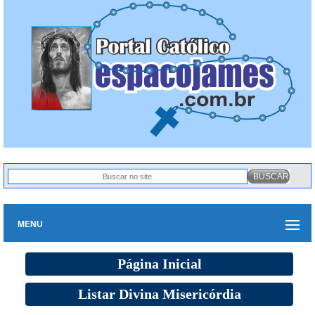
MENU
Página Inicial
Listar Divina Misericórdia