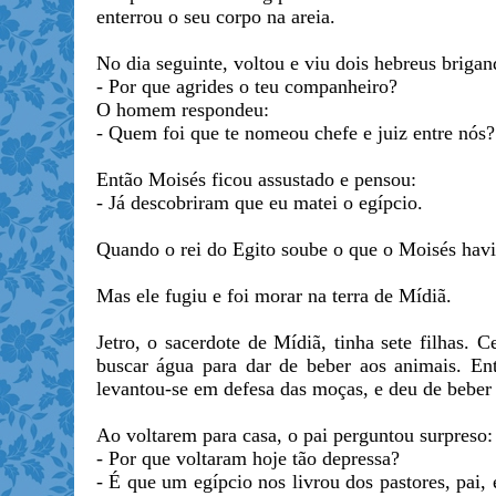
enterrou o seu corpo na areia.
No dia seguinte, voltou e viu dois hebreus brigand
- Por que agrides o teu companheiro?
O homem respondeu:
- Quem foi que te nomeou chefe e juiz entre nós
Então Moisés ficou assustado e pensou:
- Já descobriram que eu matei o egípcio.
Quando o rei do Egito soube o que o Moisés havi
Mas ele fugiu e foi morar na terra de Mídiã.
Jetro, o sacerdote de Mídiã, tinha sete filhas. 
buscar água para dar de beber aos animais. En
levantou-se em defesa das moças, e deu de beber 
Ao voltarem para casa, o pai perguntou surpreso:
- Por que voltaram hoje tão depressa?
- É que um egípcio nos livrou dos pastores, pai,