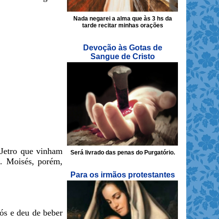
Nada negarei a alma que às 3 hs da
tarde recitar minhas orações
Devoção às Gotas de
Sangue de Cristo
e Jetro que vinham
Será livrado das penas do Purgatório.
s. Moisés, porém,
Para os irmãos protestantes
nós e deu de beber