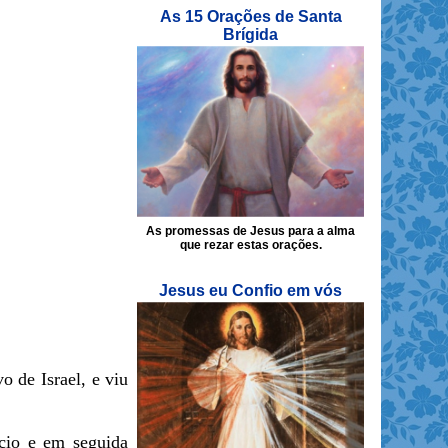
As 15 Orações de Santa
Brígida
As promessas de Jesus para a alma
que rezar estas orações.
Jesus eu Confio em vós
o de Israel, e viu
pcio e em seguida