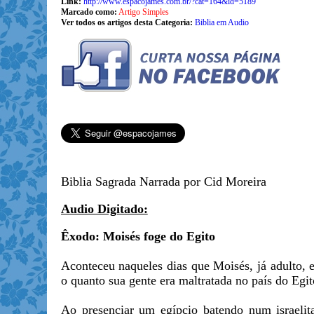
Link:
http://www.espacojames.com.br/?cat=164&id=5189
Marcado como:
Artigo Simples
Ver todos os artigos desta Categoria:
Biblia em Audio
Biblia Sagrada Narrada por Cid Moreira
Audio Digitado:
Êxodo: Moisés foge do Egito
Aconteceu naqueles dias que Moisés, já adulto, e 
o quanto sua gente era maltratada no país do Egit
Ao presenciar um egípcio batendo num israelit