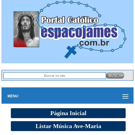
MENU
Página Inicial
Listar Música Ave-Maria