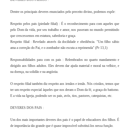
Dentre os principais deveres enunciados pelo preceito divino, podemos expôr:
Respeito pelos pais (piedade filial) : É o reconhecimento para com aqueles que
pelo Dom da vida, por seu trabalho e amor, nos puseram no mundo permitindo
que crescessemos em estatura, sabedoria e graça.
Respeito filial : Revelado através da docilidade e obediência. "Um filho sábio
ama a correção do Pai, e o zombador não escuta a reprimenda" (Pr 13,1)
Responsabilidades para com os pais : Relembrados no quarto mandamento e
dirigido aos filhos adultos. Eles devem dar ajuda material e moral na velhice, e
na doença, na solidão e na angústia.
O respeito filial também diz respeito aos irmãos e irmãs. Nós cristãos, temos que
ter um respeito especial àqueles que nos deram o Dom da fé, a graça do batismo.
E a vida na Igreja, podendo ser os pais, avós, tios, pastores, catequistas, etc.
DEVERES DOS PAIS :
Um dos mais importantes deveres dos pais é o papel de educadores dos filhos. É
de importância tão grande que é quase impossível substituí-los nessa função.