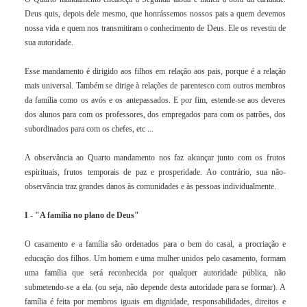
Deus quis, depois dele mesmo, que honrássemos nossos pais a quem devemos
nossa vida e quem nos transmitiram o conhecimento de Deus. Ele os revestiu de
sua autoridade.
Esse mandamento é dirigido aos filhos em relação aos pais, porque é a relação
mais universal. Também se dirige à relações de parentesco com outros membros
da família como os avós e os antepassados. E por fim, estende-se aos deveres
dos alunos para com os professores, dos empregados para com os patrões, dos
subordinados para com os chefes, etc ...
A observância ao Quarto mandamento nos faz alcançar junto com os frutos
espirituais, frutos temporais de paz e prosperidade. Ao contrário, sua não-
observância traz grandes danos às comunidades e às pessoas individualmente.
I - "A família no plano de Deus"
O casamento e a família são ordenados para o bem do casal, a procriação e
educação dos filhos. Um homem e uma mulher unidos pelo casamento, formam
uma família que será reconhecida por qualquer autoridade pública, não
submetendo-se a ela. (ou seja, não depende desta autoridade para se formar). A
família é feita por membros iguais em dignidade, responsabilidades, direitos e