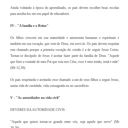
Ainda voltando à época do aprendizado, os pais devem escolher boas escolas
para auxilia-los em seu papel de educadores.
IV - "A família e o Reino"
Os filhos crescem em sua maturidade e autonomia humanas e espirituais e
também em sua vocação, que vem de Deus, em servi-lo. Os pais devem respeitar
este chamado porque a primeira vocação do cristão é a de seguir Jesus Cristo.
Tornar-se discípulo de Jesus é aceitar fazer parte da família de Deus: "Aquele
que fizer a vontade de meu Pai que esta nos Céus, esse é meu irmão, irmã e mãe"
(Mt 12,50).
Os pais respeitarão e aceitarão esse chamado a um de seus filhos a seguir Jesus,
numa vida de castidade, vida consagrada ou no sacerdócio.
V - "As autoridades na vida civil"
DEVERES DA AUTORIDADE CIVIS :
"Aquele que quiser tornar-se grande entre vós, seja aquele que serve" (Mt
20,26).