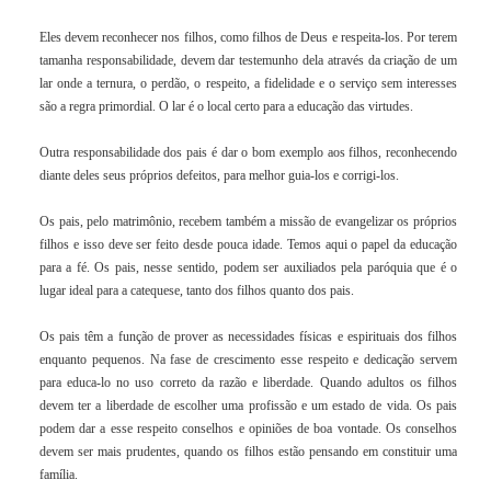
Eles devem reconhecer nos filhos, como filhos de Deus e respeita-los. Por terem
tamanha responsabilidade, devem dar testemunho dela através da criação de um
lar onde a ternura, o perdão, o respeito, a fidelidade e o serviço sem interesses
são a regra primordial. O lar é o local certo para a educação das virtudes.
Outra responsabilidade dos pais é dar o bom exemplo aos filhos, reconhecendo
diante deles seus próprios defeitos, para melhor guia-los e corrigi-los.
Os pais, pelo matrimônio, recebem também a missão de evangelizar os próprios
filhos e isso deve ser feito desde pouca idade. Temos aqui o papel da educação
para a fé. Os pais, nesse sentido, podem ser auxiliados pela paróquia que é o
lugar ideal para a catequese, tanto dos filhos quanto dos pais.
Os pais têm a função de prover as necessidades físicas e espirituais dos filhos
enquanto pequenos. Na fase de crescimento esse respeito e dedicação servem
para educa-lo no uso correto da razão e liberdade. Quando adultos os filhos
devem ter a liberdade de escolher uma profissão e um estado de vida. Os pais
podem dar a esse respeito conselhos e opiniões de boa vontade. Os conselhos
devem ser mais prudentes, quando os filhos estão pensando em constituir uma
família.