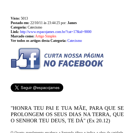
Visto:
5013
Postado em:
22/10/11 às 23:44:25 por:
James
Categoria:
Catecismo
Link:
http://www.espacojames.com.br/?cat=17&id=9000
Marcado como:
Artigo Simples
Ver todos os artigos desta Categoria:
Catecismo
"HONRA TEU PAI E TUA MÃE, PARA QUE SE
PROLONGEM OS SEUS DIAS NA TERRA, QUE
O SENHOR TEU DEUS, TE DÁ" (Ex 20.12)
O Quarto mandamento encabeça a Segunda tábua e indica a obra da caridade.