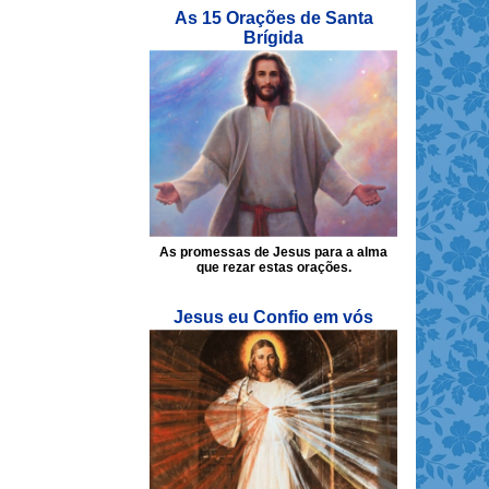
As 15 Orações de Santa
Brígida
As promessas de Jesus para a alma
que rezar estas orações.
Jesus eu Confio em vós