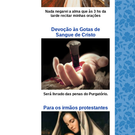
Nada negarei a alma que às 3 hs da
tarde recitar minhas orações
Devoção às Gotas de
Sangue de Cristo
Será livrado das penas do Purgatório.
Para os irmãos protestantes