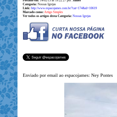
Postado em:
14/02/13 às 19:22:27 por:
James
Categoria:
Nossas Igrejas
Link:
http://www.espacojames.com.br/?cat=174&id=10619
Marcado como:
Artigo Simples
Ver todos os artigos desta Categoria:
Nossas Igrejas
Enviado por email ao espacojames: Ney Pontes