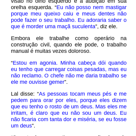
visão no olho esquerdo e a audição em sua
orelha esquerda. “
Eu não posso nem mastigar
porque meu queixo caiu e meus dentes não
pode fazer o seu trabalho. Eu adoraria saber o
que é morder uma maçã suculenta
”, diz ele.
Embora ele trabalhe como operário na
construção civil, quando ele pode, o trabalho
manual é muitas vezes doloroso.
“
Estou em agonia. Minha cabeça dói quando
eu tenho que carregar coisas pesadas, mas eu
não reclamo. O chefe não me daria trabalho se
ele me ouvisse gemer
”.
Lal disse: “
As pessoas tocam meus pés e me
pedem para orar por eles, porque eles dizem
que eu tenho o rosto de um deus. Mas eles me
irritam, é claro que eu não sou um deus. Eu
não ficaria com tanta dor e miséria, se eu fosse
um deus
”.