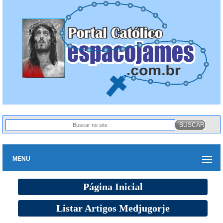
MENU
Página Inicial
Listar Artigos Medjugorje