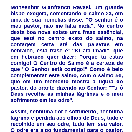
Monsenhor Gianfranco Ravasi, um grande
bispo exegeta, comentando o salmo 23, em
uma de sua homelias disse: "O senhor é o
meu pastor, não me falta nada". No centro
desta boa nova existe uma frase essêncial,
que está no centro exato do salmo, na
contagem certa até das palavras em
hebraico, esta frase é: "Ki ata imadi", que
em hebraico quer dizer: Porque tu estás
comigo! O Centro do Salmo é a certeza de
que "O Senhor está comigo!" Como é belo
complementar este salmo, com o salmo 56,
que em um momento mostra a figura do
pastor, do orante dizendo ao Senhor: "Tu ó
Deus recolhe as minhas lágrimas e o meu
sofrimento em teu odre".
Assim, nenhuma dor e sofrimento, nenhuma
lágrima é perdida aos olhos de Deus, tudo é
recolhido em seu odre, tudo tem seu valor.
O odre era algo fundamental para o pastor,