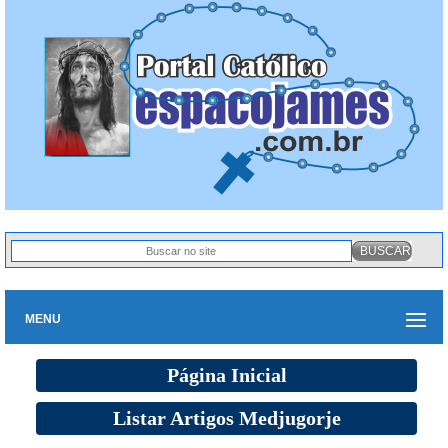
MENU
Página Inicial
Listar Artigos Medjugorje