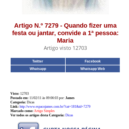
Artigo N.º 7279 - Quando fizer uma
festa ou jantar, convide a 1ª pessoa:
Maria
Artigo visto 12703
Twitter
Facebook
Whatsapp
Whatsapp Web
Visto:
12703
Postado em:
11/02/11 às 09:06:03 por:
James
Categoria:
Dicas
Link:
http://www.espacojames.com.br/?cat=181&id=7279
Marcado como:
Artigo Simples
Ver todos os artigos desta Categoria:
Dicas