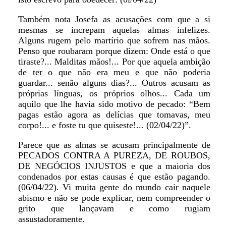
Também nota Josefa as acusações com que a si
mesmas se increpam aquelas almas infelizes.
Alguns rugem pelo martírio que sofrem nas mãos.
Penso que roubaram porque dizem: Onde está o que
tiraste?... Malditas mãos!... Por que aquela ambição
de ter o que não era meu e que não poderia
guardar... senão alguns dias?... Outros acusam as
próprias línguas, os próprios olhos... Cada um
aquilo que lhe havia sido motivo de pecado: “Bem
pagas estão agora as delícias que tomavas, meu
corpo!... e foste tu que quiseste!... (02/04/22)”.
Parece que as almas se acusam principalmente de
PECADOS CONTRA A PUREZA, DE ROUBOS,
DE NEGÓCIOS INJUSTOS e que a maioria dos
condenados por estas causas é que estão pagando.
(06/04/22). Vi muita gente do mundo cair naquele
abismo e não se pode explicar, nem compreender o
grito que lançavam e como rugiam
assustadoramente.