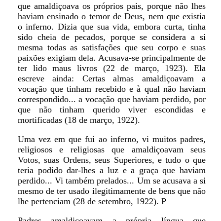
que amaldiçoava os próprios pais, porque não lhes
haviam ensinado o temor de Deus, nem que existia
o inferno. Dizia que sua vida, embora curta, tinha
sido cheia de pecados, porque se considera a si
mesma todas as satisfações que seu corpo e suas
paixões exigiam dela. Acusava-se principalmente de
ter lido maus livros (22 de março, 1923). Ela
escreve ainda: Certas almas amaldiçoavam a
vocação que tinham recebido e à qual não haviam
correspondido... a vocação que haviam perdido, por
que não tinham querido viver escondidas e
mortificadas (18 de março, 1922).
Uma vez em que fui ao inferno, vi muitos padres,
religiosos e religiosas que amaldiçoavam seus
Votos, suas Ordens, seus Superiores, e tudo o que
teria podido dar-lhes a luz e a graça que haviam
perdido... Vi também prelados... Um se acusava a si
mesmo de ter usado ilegitimamente de bens que não
lhe pertenciam (28 de setembro, 1922). P
Padres amaldiçoavam a própria língua que