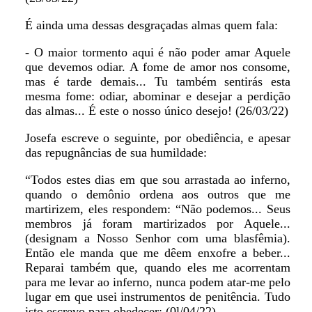
É ainda uma dessas desgraçadas almas quem fala:
- O maior tormento aqui é não poder amar Aquele
que devemos odiar. A fome de amor nos consome,
mas é tarde demais... Tu também sentirás esta
mesma fome: odiar, abominar e desejar a perdição
das almas... É este o nosso único desejo! (26/03/22)
Josefa escreve o seguinte, por obediência, e apesar
das repugnâncias de sua humildade:
“Todos estes dias em que sou arrastada ao inferno,
quando o demônio ordena aos outros que me
martirizem, eles respondem: “Não podemos... Seus
membros já foram martirizados por Aquele...
(designam a Nosso Senhor com uma blasfêmia).
Então ele manda que me dêem enxofre a beber...
Reparai também que, quando eles me acorrentam
para me levar ao inferno, nunca podem atar-me pelo
lugar em que usei instrumentos de penitência. Tudo
isto escrevo para obedecer: (0l/04/22)