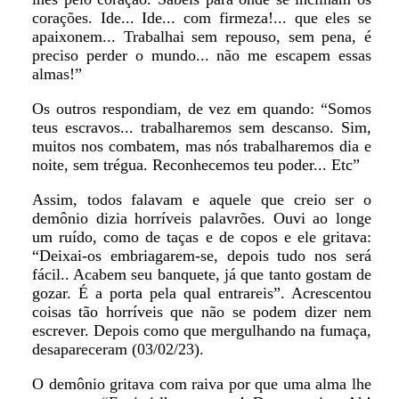
corações. Ide... Ide... com firmeza!... que eles se
apaixonem... Trabalhai sem repouso, sem pena, é
preciso perder o mundo... não me escapem essas
almas!”
Os outros respondiam, de vez em quando: “Somos
teus escravos... trabalharemos sem descanso. Sim,
muitos nos combatem, mas nós trabalharemos dia e
noite, sem trégua. Reconhecemos teu poder... Etc”
Assim, todos falavam e aquele que creio ser o
demônio dizia horríveis palavrões. Ouvi ao longe
um ruído, como de taças e de copos e ele gritava:
“Deixai-os embriagarem-se, depois tudo nos será
fácil.. Acabem seu banquete, já que tanto gostam de
gozar. É a porta pela qual entrareis”. Acrescentou
coisas tão horríveis que não se podem dizer nem
escrever. Depois como que mergulhando na fumaça,
desapareceram (03/02/23).
O demônio gritava com raiva por que uma alma lhe