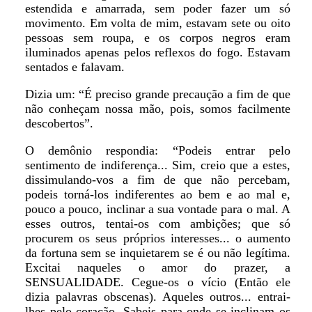
estendida e amarrada, sem poder fazer um só
movimento. Em volta de mim, estavam sete ou oito
pessoas sem roupa, e os corpos negros eram
iluminados apenas pelos reflexos do fogo. Estavam
sentados e falavam.
Dizia um: “É preciso grande precaução a fim de que
não conheçam nossa mão, pois, somos facilmente
descobertos”.
O demônio respondia: “Podeis entrar pelo
sentimento de indiferença... Sim, creio que a estes,
dissimulando-vos a fim de que não percebam,
podeis torná-los indiferentes ao bem e ao mal e,
pouco a pouco, inclinar a sua vontade para o mal. A
esses outros, tentai-os com ambições; que só
procurem os seus próprios interesses... o aumento
da fortuna sem se inquietarem se é ou não legítima.
Excitai naqueles o amor do prazer, a
SENSUALIDADE. Cegue-os o vício (Então ele
dizia palavras obscenas). Aqueles outros... entrai-
lhes pelo coração. Sabeis para onde se inclinam os