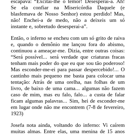
escapava: “Excitai-lhe o temor! Desesperai-a. Ah!
Se ela confiar na Misericórdia Daquele (e
blasfemava de Nosso Senhor) estou perdido! Mas,
não! Enchei-a de medo, não a deixeis um só
instante e, sobretudo desesperai-a”.
Então, o inferno se encheu com um só grito de raiva
e, quando o demônio me lançou fora do abismo,
continuou a ameaçar-me. Dizia, entre outras coisas:
“Será possível... será verdade que criaturas fracas
tenham mais poder do que eu que sou tão poderoso!
Mas esconder-me-ei para passar despercebido!... O
cantinho mais pequeno me basta para colocar uma
tentação: Atrás de uma orelha, nas folhas de um
livro, de baixo de uma cama... algumas não fazem
caso de mim, mas eu falo, falo... a custa de falar
ficam algumas palavras... Sim, hei de esconder-me
em lugar onde não me encontrem (7-8 de fevereiro,
1923)
Josefa nota ainda, voltando do inferno: Vi caírem
muitas almas. Entre elas, uma menina de 15 anos