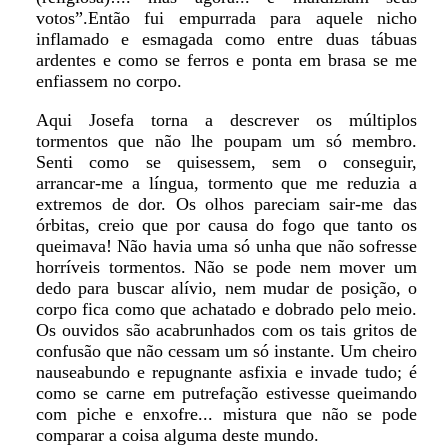
votos”.Então fui empurrada para aquele nicho
inflamado e esmagada como entre duas tábuas
ardentes e como se ferros e ponta em brasa se me
enfiassem no corpo.
Aqui Josefa torna a descrever os múltiplos
tormentos que não lhe poupam um só membro.
Senti como se quisessem, sem o conseguir,
arrancar-me a língua, tormento que me reduzia a
extremos de dor. Os olhos pareciam sair-me das
órbitas, creio que por causa do fogo que tanto os
queimava! Não havia uma só unha que não sofresse
horríveis tormentos. Não se pode nem mover um
dedo para buscar alívio, nem mudar de posição, o
corpo fica como que achatado e dobrado pelo meio.
Os ouvidos são acabrunhados com os tais gritos de
confusão que não cessam um só instante. Um cheiro
nauseabundo e repugnante asfixia e invade tudo; é
como se carne em putrefação estivesse queimando
com piche e enxofre... mistura que não se pode
comparar a coisa alguma deste mundo.