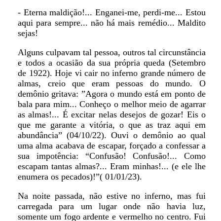
- Eterna maldição!... Enganei-me, perdi-me... Estou
aqui para sempre... não há mais remédio... Maldito
sejas!
Alguns culpavam tal pessoa, outros tal circunstância
e todos a ocasião da sua própria queda (Setembro
de 1922). Hoje vi cair no inferno grande número de
almas, creio que eram pessoas do mundo. O
demônio gritava: ”Agora o mundo está em ponto de
bala para mim... Conheço o melhor meio de agarrar
as almas!... É excitar nelas desejos de gozar! Eis o
que me garante a vitória, o que as traz aqui em
abundância” (04/10/22). Ouvi o demônio ao qual
uma alma acabava de escapar, forçado a confessar a
sua impotência: “Confusão! Confusão!... Como
escapam tantas almas?... Eram minhas!... (e ele lhe
enumera os pecados)!”( 01/01/23).
Na noite passada, não estive no inferno, mas fui
carregada para um lugar onde não havia luz,
somente um fogo ardente e vermelho no centro. Fui