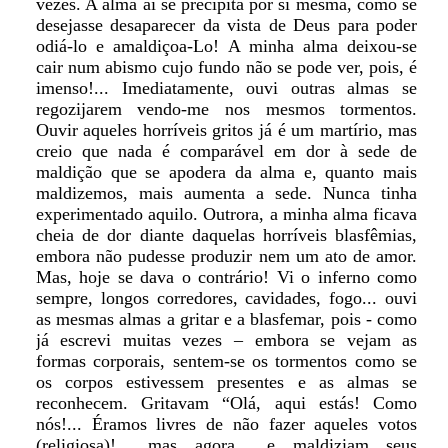
vezes. A alma aí se precipita por si mesma, como se
desejasse desaparecer da vista de Deus para poder
odiá-lo e amaldiçoa-Lo! A minha alma deixou-se
cair num abismo cujo fundo não se pode ver, pois, é
imenso!... Imediatamente, ouvi outras almas se
regozijarem vendo-me nos mesmos tormentos.
Ouvir aqueles horríveis gritos já é um martírio, mas
creio que nada é comparável em dor à sede de
maldição que se apodera da alma e, quanto mais
maldizemos, mais aumenta a sede. Nunca tinha
experimentado aquilo. Outrora, a minha alma ficava
cheia de dor diante daquelas horríveis blasfêmias,
embora não pudesse produzir nem um ato de amor.
Mas, hoje se dava o contrário! Vi o inferno como
sempre, longos corredores, cavidades, fogo... ouvi
as mesmas almas a gritar e a blasfemar, pois - como
já escrevi muitas vezes – embora se vejam as
formas corporais, sentem-se os tormentos como se
os corpos estivessem presentes e as almas se
reconhecem. Gritavam “Olá, aqui estás! Como
nós!... Éramos livres de não fazer aqueles votos
(religiosa)!... mas agora... e maldiziam seus