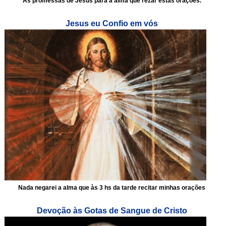
As promessas de Jesus para a alma que rezar estas orações.
Jesus eu Confio em vós
Nada negarei a alma que às 3 hs da tarde recitar minhas orações
Devoção às Gotas de Sangue de Cristo