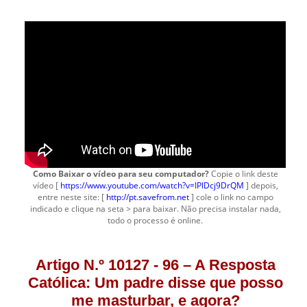
Como Baixar o vídeo para seu computador?
Copie o link deste
vídeo [
https://www.youtube.com/watch?v=IPlDcj9DrQM
] depois,
entre neste site: [
http://pt.savefrom.net
] cole o link no campo
indicado e clique na seta > para baixar. Não precisa instalar nada,
todo o processo é online.
Artigo N.º 10127 - 96 – A Resposta
Católica: Um padre disse que posso
me masturbar, e agora?